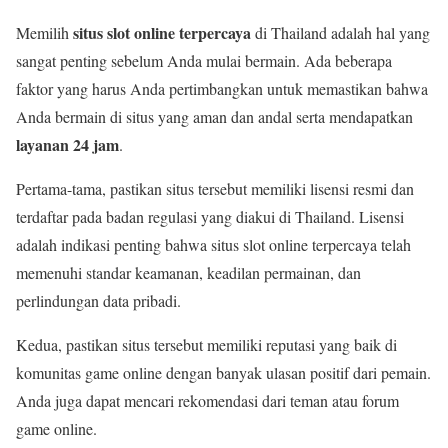
situs slot online terpercaya
Memilih
di Thailand adalah hal yang
sangat penting sebelum Anda mulai bermain. Ada beberapa
faktor yang harus Anda pertimbangkan untuk memastikan bahwa
Anda bermain di situs yang aman dan andal serta mendapatkan
layanan 24 jam
.
Pertama-tama, pastikan situs tersebut memiliki lisensi resmi dan
terdaftar pada badan regulasi yang diakui di Thailand. Lisensi
adalah indikasi penting bahwa situs slot online terpercaya telah
memenuhi standar keamanan, keadilan permainan, dan
perlindungan data pribadi.
Kedua, pastikan situs tersebut memiliki reputasi yang baik di
komunitas game online dengan banyak ulasan positif dari pemain.
Anda juga dapat mencari rekomendasi dari teman atau forum
game online.