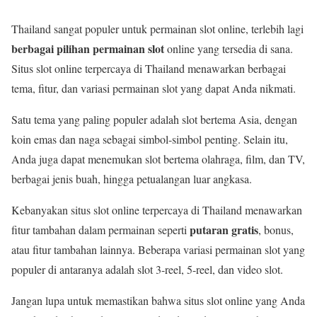
Thailand sangat populer untuk permainan slot online, terlebih lagi
berbagai pilihan permainan slot
online yang tersedia di sana.
Situs slot online terpercaya di Thailand menawarkan berbagai
tema, fitur, dan variasi permainan slot yang dapat Anda nikmati.
Satu tema yang paling populer adalah slot bertema Asia, dengan
koin emas dan naga sebagai simbol-simbol penting. Selain itu,
Anda juga dapat menemukan slot bertema olahraga, film, dan TV,
berbagai jenis buah, hingga petualangan luar angkasa.
Kebanyakan situs slot online terpercaya di Thailand menawarkan
putaran gratis
fitur tambahan dalam permainan seperti
, bonus,
atau fitur tambahan lainnya. Beberapa variasi permainan slot yang
populer di antaranya adalah slot 3-reel, 5-reel, dan video slot.
Jangan lupa untuk memastikan bahwa situs slot online yang Anda