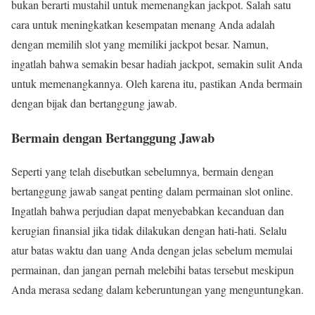
bukan berarti mustahil untuk memenangkan jackpot. Salah satu
cara untuk meningkatkan kesempatan menang Anda adalah
dengan memilih slot yang memiliki jackpot besar. Namun,
ingatlah bahwa semakin besar hadiah jackpot, semakin sulit Anda
untuk memenangkannya. Oleh karena itu, pastikan Anda bermain
dengan bijak dan bertanggung jawab.
Bermain dengan Bertanggung Jawab
Seperti yang telah disebutkan sebelumnya, bermain dengan
bertanggung jawab sangat penting dalam permainan slot online.
Ingatlah bahwa perjudian dapat menyebabkan kecanduan dan
kerugian finansial jika tidak dilakukan dengan hati-hati. Selalu
atur batas waktu dan uang Anda dengan jelas sebelum memulai
permainan, dan jangan pernah melebihi batas tersebut meskipun
Anda merasa sedang dalam keberuntungan yang menguntungkan.