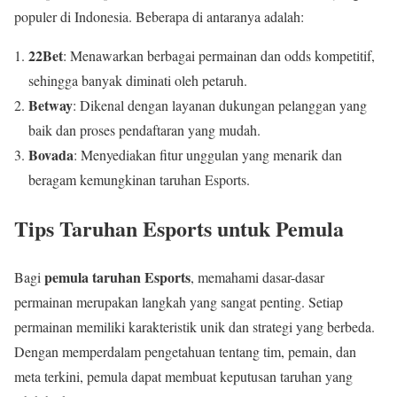
populer di Indonesia. Beberapa di antaranya adalah:
22Bet
: Menawarkan berbagai permainan dan odds kompetitif,
sehingga banyak diminati oleh petaruh.
Betway
: Dikenal dengan layanan dukungan pelanggan yang
baik dan proses pendaftaran yang mudah.
Bovada
: Menyediakan fitur unggulan yang menarik dan
beragam kemungkinan taruhan Esports.
Tips Taruhan Esports untuk Pemula
pemula taruhan Esports
Bagi
, memahami dasar-dasar
permainan merupakan langkah yang sangat penting. Setiap
permainan memiliki karakteristik unik dan strategi yang berbeda.
Dengan memperdalam pengetahuan tentang tim, pemain, dan
meta terkini, pemula dapat membuat keputusan taruhan yang