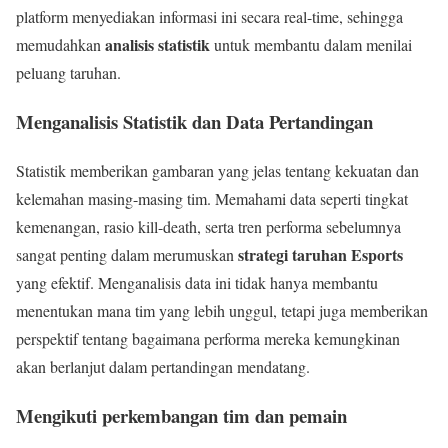
platform menyediakan informasi ini secara real-time, sehingga
analisis statistik
memudahkan
untuk membantu dalam menilai
peluang taruhan.
Menganalisis Statistik dan Data Pertandingan
Statistik memberikan gambaran yang jelas tentang kekuatan dan
kelemahan masing-masing tim. Memahami data seperti tingkat
kemenangan, rasio kill-death, serta tren performa sebelumnya
strategi taruhan Esports
sangat penting dalam merumuskan
yang efektif. Menganalisis data ini tidak hanya membantu
menentukan mana tim yang lebih unggul, tetapi juga memberikan
perspektif tentang bagaimana performa mereka kemungkinan
akan berlanjut dalam pertandingan mendatang.
Mengikuti perkembangan tim dan pemain