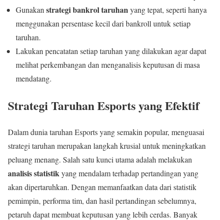
strategi bankrol taruhan
Gunakan
yang tepat, seperti hanya
menggunakan persentase kecil dari bankroll untuk setiap
taruhan.
Lakukan pencatatan setiap taruhan yang dilakukan agar dapat
melihat perkembangan dan menganalisis keputusan di masa
mendatang.
Strategi Taruhan Esports yang Efektif
Dalam dunia taruhan Esports yang semakin popular, menguasai
strategi taruhan merupakan langkah krusial untuk meningkatkan
peluang menang. Salah satu kunci utama adalah melakukan
analisis statistik
yang mendalam terhadap pertandingan yang
akan dipertaruhkan. Dengan memanfaatkan data dari statistik
pemimpin, performa tim, dan hasil pertandingan sebelumnya,
petaruh dapat membuat keputusan yang lebih cerdas. Banyak