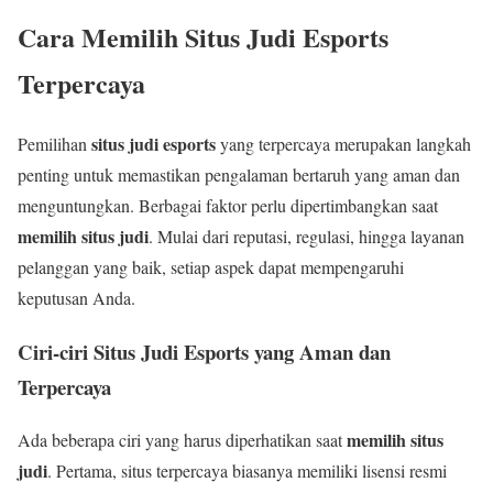
Cara Memilih Situs Judi Esports
Terpercaya
situs judi esports
Pemilihan
yang terpercaya merupakan langkah
penting untuk memastikan pengalaman bertaruh yang aman dan
menguntungkan. Berbagai faktor perlu dipertimbangkan saat
memilih situs judi
. Mulai dari reputasi, regulasi, hingga layanan
pelanggan yang baik, setiap aspek dapat mempengaruhi
keputusan Anda.
Ciri-ciri Situs Judi Esports yang Aman dan
Terpercaya
memilih situs
Ada beberapa ciri yang harus diperhatikan saat
judi
. Pertama, situs terpercaya biasanya memiliki lisensi resmi