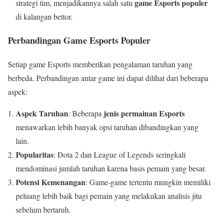
game Esports populer
strategi tim, menjadikannya salah satu
di kalangan bettor.
Perbandingan Game Esports Populer
Setiap game Esports memberikan pengalaman taruhan yang
berbeda. Perbandingan antar game ini dapat dilihat dari beberapa
aspek:
Aspek Taruhan
jenis permainan Esports
: Beberapa
menawarkan lebih banyak opsi taruhan dibandingkan yang
lain.
Popularitas
: Dota 2 dan League of Legends seringkali
mendominasi jumlah taruhan karena basis pemain yang besar.
Potensi Kemenangan
: Game-game tertentu mungkin memiliki
peluang lebih baik bagi pemain yang melakukan analisis jitu
sebelum bertaruh.