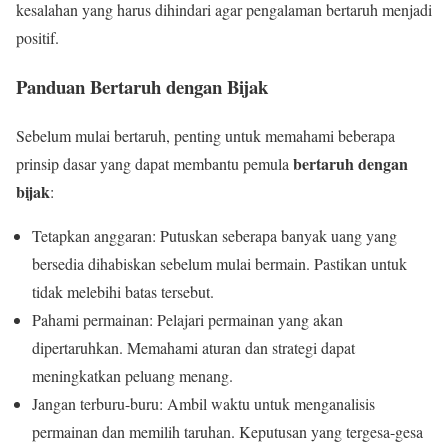
kesalahan yang harus dihindari agar pengalaman bertaruh menjadi
positif.
Panduan Bertaruh dengan Bijak
Sebelum mulai bertaruh, penting untuk memahami beberapa
bertaruh dengan
prinsip dasar yang dapat membantu pemula
bijak
:
Tetapkan anggaran: Putuskan seberapa banyak uang yang
bersedia dihabiskan sebelum mulai bermain. Pastikan untuk
tidak melebihi batas tersebut.
Pahami permainan: Pelajari permainan yang akan
dipertaruhkan. Memahami aturan dan strategi dapat
meningkatkan peluang menang.
Jangan terburu-buru: Ambil waktu untuk menganalisis
permainan dan memilih taruhan. Keputusan yang tergesa-gesa