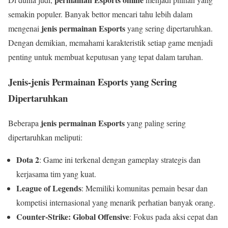
semakin populer. Banyak bettor mencari tahu lebih dalam
jenis permainan Esports
mengenai
yang sering dipertaruhkan.
Dengan demikian, memahami karakteristik setiap game menjadi
penting untuk membuat keputusan yang tepat dalam taruhan.
Jenis-jenis Permainan Esports yang Sering
Dipertaruhkan
jenis permainan Esports
Beberapa
yang paling sering
dipertaruhkan meliputi:
Dota 2
: Game ini terkenal dengan gameplay strategis dan
kerjasama tim yang kuat.
League of Legends
: Memiliki komunitas pemain besar dan
kompetisi internasional yang menarik perhatian banyak orang.
Counter-Strike: Global Offensive
: Fokus pada aksi cepat dan