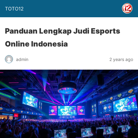
TOTO12
Panduan Lengkap Judi Esports
Online Indonesia
admin
2 years ago