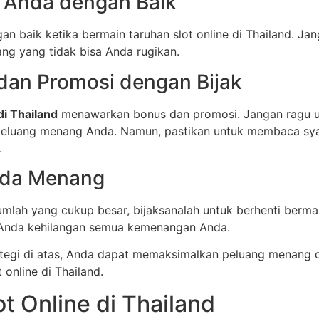
n Anda dengan Baik
an baik ketika bermain taruhan slot online di Thailand. Ja
ng yang tidak bisa Anda rugikan.
dan Promosi dengan Bijak
di Thailand
menawarkan bonus dan promosi. Jangan ragu 
 peluang menang Anda. Namun, pastikan untuk membaca sy
.
Anda Menang
lah yang cukup besar, bijaksanalah untuk berhenti bermai
Anda kehilangan semua kemenangan Anda.
ategi di atas, Anda dapat memaksimalkan peluang menan
 online di Thailand.
ot Online di Thailand