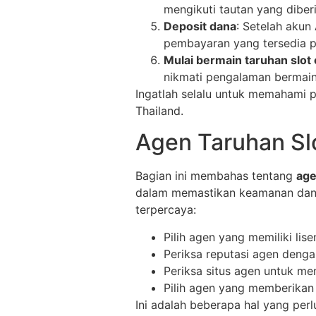
mengikuti tautan yang diber
Deposit dana
: Setelah akun
pembayaran yang tersedia pa
Mulai bermain taruhan slot 
nikmati pengalaman bermain t
Ingatlah selalu untuk memahami p
Thailand.
Agen Taruhan Slo
Bagian ini membahas tentang
age
dalam memastikan keamanan dan k
terpercaya:
Pilih agen yang memiliki lis
Periksa reputasi agen denga
Periksa situs agen untuk me
Pilih agen yang memberikan 
Ini adalah beberapa hal yang per