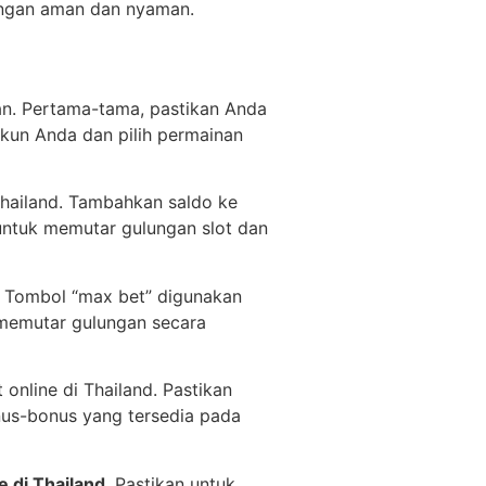
engan aman dan nyaman.
kan. Pertama-tama, pastikan Anda
 akun Anda dan pilih permainan
Thailand. Tambahkan saldo ke
 untuk memutar gulungan slot dan
d. Tombol “max bet” digunakan
memutar gulungan secara
online di Thailand. Pastikan
us-bonus yang tersedia pada
e di Thailand
. Pastikan untuk