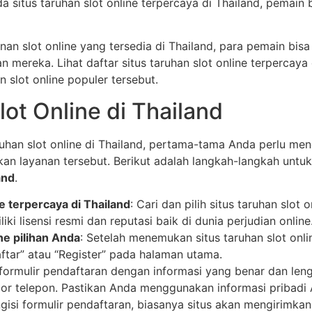
da situs taruhan slot online terpercaya di Thailand, pemain
an slot online yang tersedia di Thailand, para pemain bi
n mereka. Lihat daftar situs taruhan slot online terpercaya
 slot online populer tersebut.
lot Online di Thailand
han slot online di Thailand, pertama-tama Anda perlu mend
kan layanan tersebut. Berikut adalah langkah-langkah unt
and
.
ine terpercaya di Thailand
: Cari dan pilih situs taruhan slot 
iki lisensi resmi dan reputasi baik di dunia perjudian online
ne pilihan Anda
: Setelah menemukan situs taruhan slot onli
aftar” atau “Register” pada halaman utama.
i formulir pendaftaran dengan informasi yang benar dan le
omor telepon. Pastikan Anda menggunakan informasi pribadi 
gisi formulir pendaftaran, biasanya situs akan mengirimkan 