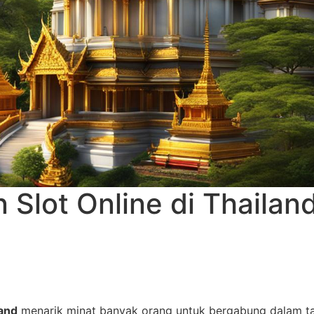
 Slot Online di Thaila
enis Taruhan Slot Online di Thailand – Panduan Lengkap
land
menarik minat banyak orang untuk bergabung dalam t