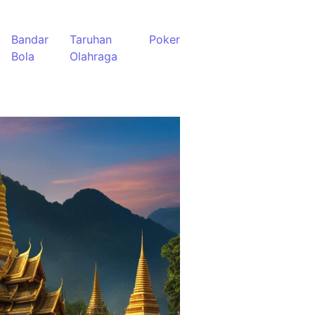
Bandar
Taruhan
Poker
Bola
Olahraga