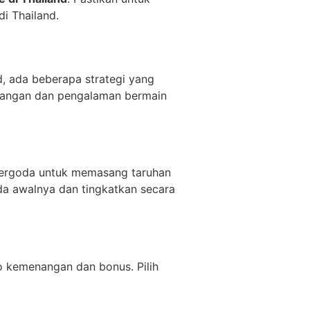
i Thailand.
d, ada beberapa strategi yang
enangan dan pengalaman bermain
tergoda untuk memasang taruhan
da awalnya dan tingkatkan secara
o kemenangan dan bonus. Pilih