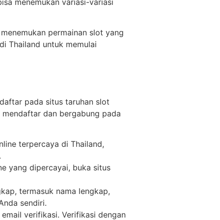
 bisa menemukan variasi-variasi
sa menemukan permainan slot yang
 di Thailand untuk memulai
aftar pada situs taruhan slot
uk mendaftar dan bergabung pada
online terpercaya di Thailand,
.
ne yang dipercayai, buka situs
ngkap, termasuk nama lengkap,
Anda sendiri.
email verifikasi. Verifikasi dengan