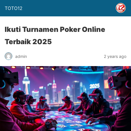
TOTO12
Ikuti Turnamen Poker Online
Terbaik 2025
admin
2 years ago