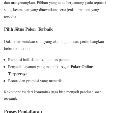
dan menyenangkan. Pilihan yang tepat bergantung pada reputasi
situs, keamanan yang ditawarkan, serta jenis turnamen yang
tersedia.
Pilih Situs Poker Terbaik
Dalam menentukan situs yang akan digunakan, pertimbangkan
beberapa faktor:
Reputasi baik dalam komunitas pemain.
Agen Poker Online
Penyedia layanan yang memiliki
Terpercaya
.
Bonus dan promosi yang menarik.
Rekomendasi dari komunitas juga bisa menjadi panduan saat
memilih.
Proses Pendaftaran