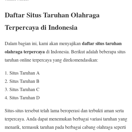
Daftar Situs Taruhan Olahraga
Terpercaya di Indonesia
daftar situs taruhan
Dalam bagian ini, kami akan menyajikan
olahraga terpercaya
di Indonesia. Berikut adalah beberapa situs
taruhan online terpercaya yang direkomendasikan:
Situs Taruhan A
Situs Taruhan B
Situs Taruhan C
Situs Taruhan D
Situs-situs tersebut telah lama beroperasi dan terbukti aman serta
terpercaya. Anda dapat menemukan berbagai variasi taruhan yang
menarik, termasuk taruhan pada berbagai cabang olahraga seperti