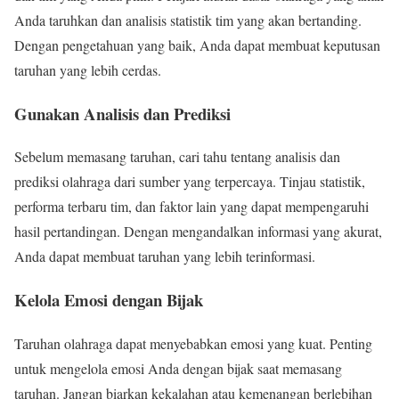
Anda taruhkan dan analisis statistik tim yang akan bertanding.
Dengan pengetahuan yang baik, Anda dapat membuat keputusan
taruhan yang lebih cerdas.
Gunakan Analisis dan Prediksi
Sebelum memasang taruhan, cari tahu tentang analisis dan
prediksi olahraga dari sumber yang terpercaya. Tinjau statistik,
performa terbaru tim, dan faktor lain yang dapat mempengaruhi
hasil pertandingan. Dengan mengandalkan informasi yang akurat,
Anda dapat membuat taruhan yang lebih terinformasi.
Kelola Emosi dengan Bijak
Taruhan olahraga dapat menyebabkan emosi yang kuat. Penting
untuk mengelola emosi Anda dengan bijak saat memasang
taruhan. Jangan biarkan kekalahan atau kemenangan berlebihan