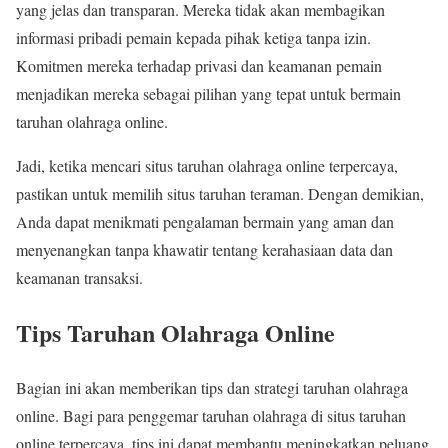
yang jelas dan transparan. Mereka tidak akan membagikan
informasi pribadi pemain kepada pihak ketiga tanpa izin.
Komitmen mereka terhadap privasi dan keamanan pemain
menjadikan mereka sebagai pilihan yang tepat untuk bermain
taruhan olahraga online.
Jadi, ketika mencari situs taruhan olahraga online terpercaya,
pastikan untuk memilih situs taruhan teraman. Dengan demikian,
Anda dapat menikmati pengalaman bermain yang aman dan
menyenangkan tanpa khawatir tentang kerahasiaan data dan
keamanan transaksi.
Tips Taruhan Olahraga Online
Bagian ini akan memberikan tips dan strategi taruhan olahraga
online. Bagi para penggemar taruhan olahraga di situs taruhan
online terpercaya, tips ini dapat membantu meningkatkan peluang