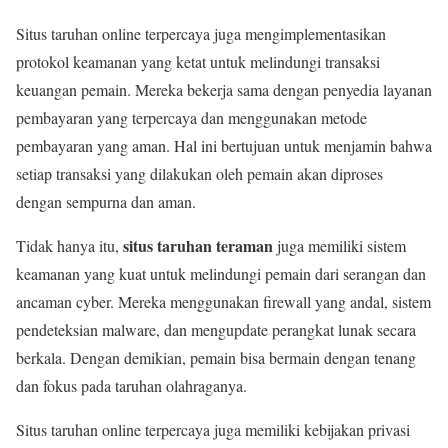
Situs taruhan online terpercaya juga mengimplementasikan
protokol keamanan yang ketat untuk melindungi transaksi
keuangan pemain. Mereka bekerja sama dengan penyedia layanan
pembayaran yang terpercaya dan menggunakan metode
pembayaran yang aman. Hal ini bertujuan untuk menjamin bahwa
setiap transaksi yang dilakukan oleh pemain akan diproses
dengan sempurna dan aman.
situs taruhan teraman
Tidak hanya itu,
juga memiliki sistem
keamanan yang kuat untuk melindungi pemain dari serangan dan
ancaman cyber. Mereka menggunakan firewall yang andal, sistem
pendeteksian malware, dan mengupdate perangkat lunak secara
berkala. Dengan demikian, pemain bisa bermain dengan tenang
dan fokus pada taruhan olahraganya.
Situs taruhan online terpercaya juga memiliki kebijakan privasi