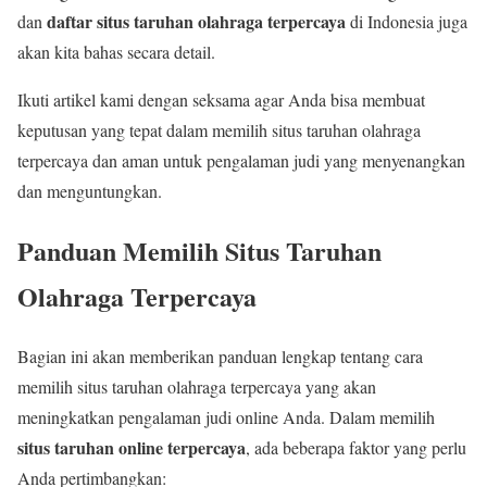
daftar situs taruhan olahraga terpercaya
dan
di Indonesia juga
akan kita bahas secara detail.
Ikuti artikel kami dengan seksama agar Anda bisa membuat
keputusan yang tepat dalam memilih situs taruhan olahraga
terpercaya dan aman untuk pengalaman judi yang menyenangkan
dan menguntungkan.
Panduan Memilih Situs Taruhan
Olahraga Terpercaya
Bagian ini akan memberikan panduan lengkap tentang cara
memilih situs taruhan olahraga terpercaya yang akan
meningkatkan pengalaman judi online Anda. Dalam memilih
situs taruhan online terpercaya
, ada beberapa faktor yang perlu
Anda pertimbangkan: