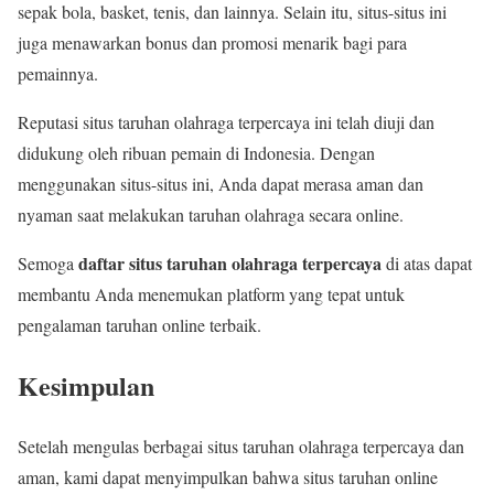
sepak bola, basket, tenis, dan lainnya. Selain itu, situs-situs ini
juga menawarkan bonus dan promosi menarik bagi para
pemainnya.
Reputasi situs taruhan olahraga terpercaya ini telah diuji dan
didukung oleh ribuan pemain di Indonesia. Dengan
menggunakan situs-situs ini, Anda dapat merasa aman dan
nyaman saat melakukan taruhan olahraga secara online.
daftar situs taruhan olahraga terpercaya
Semoga
di atas dapat
membantu Anda menemukan platform yang tepat untuk
pengalaman taruhan online terbaik.
Kesimpulan
Setelah mengulas berbagai situs taruhan olahraga terpercaya dan
aman, kami dapat menyimpulkan bahwa situs taruhan online