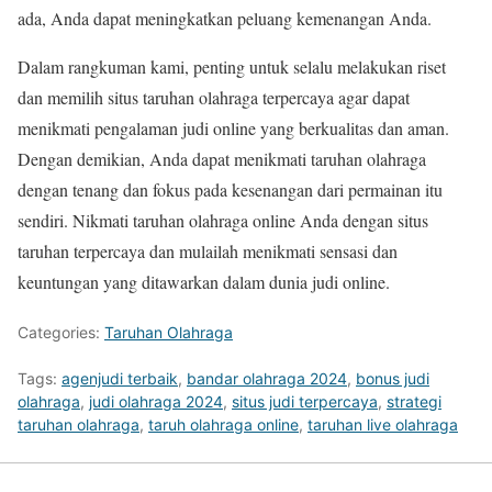
ada, Anda dapat meningkatkan peluang kemenangan Anda.
Dalam rangkuman kami, penting untuk selalu melakukan riset
dan memilih situs taruhan olahraga terpercaya agar dapat
menikmati pengalaman judi online yang berkualitas dan aman.
Dengan demikian, Anda dapat menikmati taruhan olahraga
dengan tenang dan fokus pada kesenangan dari permainan itu
sendiri. Nikmati taruhan olahraga online Anda dengan situs
taruhan terpercaya dan mulailah menikmati sensasi dan
keuntungan yang ditawarkan dalam dunia judi online.
Categories:
Taruhan Olahraga
Tags:
agenjudi terbaik
,
bandar olahraga 2024
,
bonus judi
olahraga
,
judi olahraga 2024
,
situs judi terpercaya
,
strategi
taruhan olahraga
,
taruh olahraga online
,
taruhan live olahraga