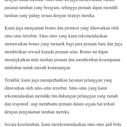
pasaran taruhan yang beragam, sehingga pemain dapat memilih
taruhan yang paling sesuai dengan strategi mereka.
Kami juga mengamati bonus dan promosi yang ditawarkan oleh
situs-situs tersebut. Situs-situs yang kami rekomendasikan
menawarkan bonus yang menarik bagi para pemain baru dan juga
memberikan reward kepada pemain setia. Bonus ini dapat
meningkatkan nilai taruhan pemain dan memberikan kesempatan
tambahan untuk meraih kemenangan.
Terakhir, kami juga memperhatikan layanan pelanggan yang
ditawarkan oleh situs-situs tersebut. Situs-situs yang kami
rekomendasikan memiliki tim dukungan pelanggan yang ramah
dan responsif, siap membantu pemain dalam segala hal terkait
dengan pengalaman taruhan mereka.
Secara keseluruhan, kami merekomendasikan situs-situs judi bola