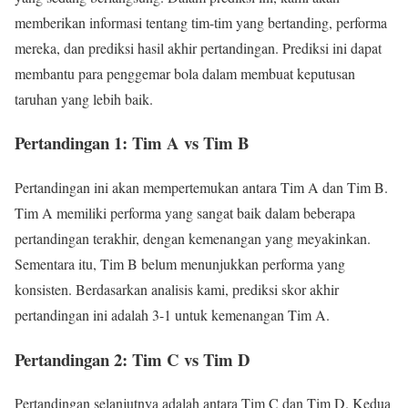
memberikan informasi tentang tim-tim yang bertanding, performa
mereka, dan prediksi hasil akhir pertandingan. Prediksi ini dapat
membantu para penggemar bola dalam membuat keputusan
taruhan yang lebih baik.
Pertandingan 1: Tim A vs Tim B
Pertandingan ini akan mempertemukan antara Tim A dan Tim B.
Tim A memiliki performa yang sangat baik dalam beberapa
pertandingan terakhir, dengan kemenangan yang meyakinkan.
Sementara itu, Tim B belum menunjukkan performa yang
konsisten. Berdasarkan analisis kami, prediksi skor akhir
pertandingan ini adalah 3-1 untuk kemenangan Tim A.
Pertandingan 2: Tim C vs Tim D
Pertandingan selanjutnya adalah antara Tim C dan Tim D. Kedua