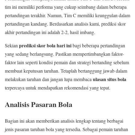
tim ini memiliki performa yang cukup seimbang dalam beberapa
pertandingan terakhir. Namun, Tim C memiliki keunggulan dalam
pertandingan kandang. Berdasarkan analisis kami, prediksi skor
akhir pertandingan ini adalah 2-2, hasil imbang.
prediksi skor bola hari ini
Sekian
bagi beberapa pertandingan
yang sedang berlangsung. Pastikan mempertimbangkan faktor-
faktor lain seperti kondisi pemain dan strategi bertanding sebelum
membuat keputusan taruhan. Tetaplah bertanggung jawab dalam
ulasan situs bola
melakukan taruhan dan jangan lupa membaca
terpercaya untuk mendapatkan rekomendasi yang tepat.
Analisis Pasaran Bola
Bagian ini akan memberikan analisis lengkap tentang berbagai
jenis pasaran taruhan bola yang tersedia. Sebagai pemain taruhan