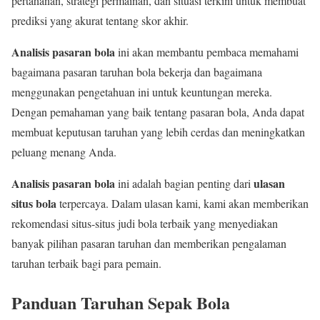
pertahanan, strategi permainan, dan situasi terkini untuk membuat
prediksi yang akurat tentang skor akhir.
Analisis pasaran bola
ini akan membantu pembaca memahami
bagaimana pasaran taruhan bola bekerja dan bagaimana
menggunakan pengetahuan ini untuk keuntungan mereka.
Dengan pemahaman yang baik tentang pasaran bola, Anda dapat
membuat keputusan taruhan yang lebih cerdas dan meningkatkan
peluang menang Anda.
Analisis pasaran bola
ulasan
ini adalah bagian penting dari
situs bola
terpercaya. Dalam ulasan kami, kami akan memberikan
rekomendasi situs-situs judi bola terbaik yang menyediakan
banyak pilihan pasaran taruhan dan memberikan pengalaman
taruhan terbaik bagi para pemain.
Panduan Taruhan Sepak Bola