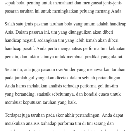
sepak bola, penting untuk memahami dan menguasai jenis-jenis
pasaran taruhan ini untuk meningkatkan peluang menang Anda.
Salah satu jenis pasaran taruhan bola yang umum adalah handicap
Asia. Dalam pasaran ini, tim yang diunggulkan akan diberi
handicap negatif, sedangkan tim yang lebih lemah akan diberi
handicap positif. Anda perlu menganalisis performa tim, kekuatan
pemain, dan faktor lainnya untuk membuat prediksi yang akurat.
Selain itu, ada juga pasaran over/under yang menawarkan taruhan
pada jumlah gol yang akan dicetak dalam sebuah pertandingan.
Anda harus melakukan analisis terhadap performa gol tim-tim
yang bertanding, statistik sebelumnya, dan kondisi cuaca untuk
membuat keputusan taruhan yang baik.
Terdapat juga taruhan pada skor akhir pertandingan. Anda dapat
melakukan analisis terhadap performa tim di lini serang dan