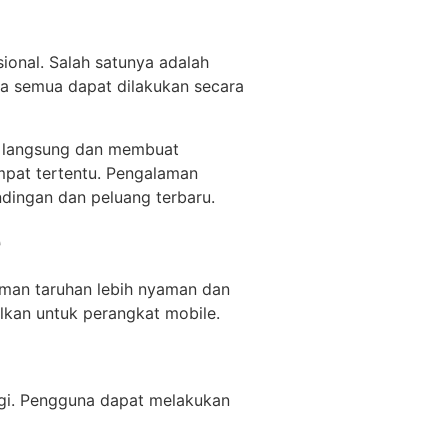
ional. Salah satunya adalah
na semua dapat dilakukan secara
a langsung dan membuat
mpat tertentu. Pengalaman
andingan dan peluang terbaru.
e
man taruhan lebih nyaman dan
alkan untuk perangkat mobile.
nggi. Pengguna dapat melakukan