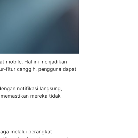
at mobile. Hal ini menjadikan
ur-fitur canggih, pengguna dapat
engan notifikasi langsung,
t memastikan mereka tidak
raga melalui perangkat