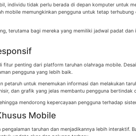
bil, individu tidak perlu berada di depan komputer untuk m
mah mobile memungkinkan pengguna untuk tetap terhubung
ing, terutama bagi mereka yang memiliki jadwal padat dan
sponsif
 fitur penting dari platform taruhan olahraga mobile. Desa
aman pengguna yang lebih baik.
an petaruh untuk menemukan informasi dan melakukan taru
isir, dan grafik yang jelas membantu pengguna bertindak 
, sehingga mendorong kepercayaan pengguna terhadap siste
Khusus Mobile
 pengalaman taruhan dan menjadikannya lebih interaktif. B