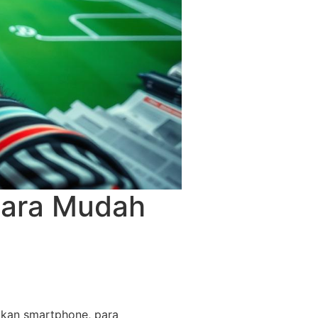
Cara Mudah
i Smartphone Anda
akan smartphone, para