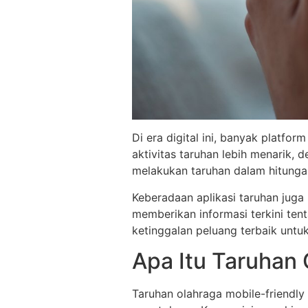
Di era digital ini, banyak platfo
aktivitas taruhan lebih menarik,
melakukan taruhan dalam hitungan
Keberadaan aplikasi taruhan juga 
memberikan informasi terkini te
ketinggalan peluang terbaik untuk
Apa Itu Taruhan 
Taruhan olahraga mobile-friendly