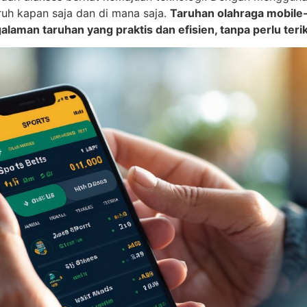
uh kapan saja dan di mana saja.
Taruhan olahraga mobile
aman taruhan yang praktis dan efisien, tanpa perlu ter