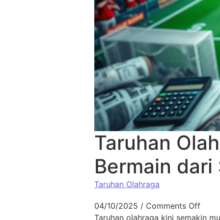
Taruhan Olah
Bermain dar
Taruhan Olahraga
on Ta
04/10/2025
/
Comments Off
Taruhan olahraga kini semakin m