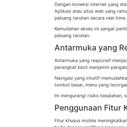
Dengan koneksi internet yang sta
Aplikasi atau situs web yang ra
peluang taruhan secara real-time.
Kemudahan akses ini sangat pent
peluang taruhan.
Antarmuka yang Re
Antarmuka yang responsif menjadi
perangkat kecil menjamin pengal
Navigasi yang intuitif memudahk
tombol besar, menu yang terorgan
Ini mengurangi risiko kesalahan
Penggunaan Fitur 
Fitur khusus mobile meningkatkan