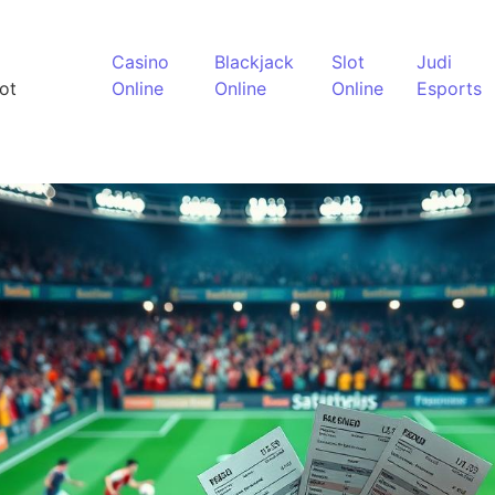
Casino
Blackjack
Slot
Judi
lot
Online
Online
Online
Esports