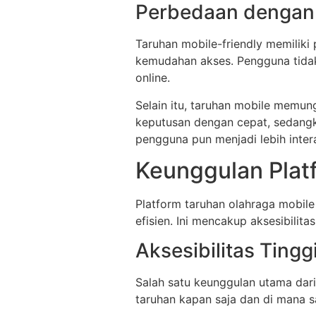
Perbedaan dengan 
Taruhan mobile-friendly memiliki
kemudahan akses. Pengguna tidak 
online.
Selain itu, taruhan mobile memu
keputusan dengan cepat, sedangk
pengguna pun menjadi lebih intera
Keunggulan Plat
Platform taruhan olahraga mobi
efisien. Ini mencakup aksesibilit
Aksesibilitas Tingg
Salah satu keunggulan utama dari
taruhan kapan saja dan di mana