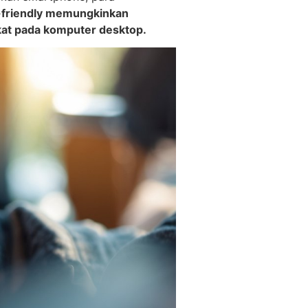
-friendly memungkinkan
ikat pada komputer desktop.