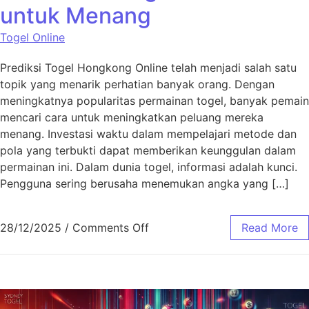
untuk Menang
Togel Online
Prediksi Togel Hongkong Online telah menjadi salah satu
topik yang menarik perhatian banyak orang. Dengan
meningkatnya popularitas permainan togel, banyak pemain
mencari cara untuk meningkatkan peluang mereka
menang. Investasi waktu dalam mempelajari metode dan
pola yang terbukti dapat memberikan keunggulan dalam
permainan ini. Dalam dunia togel, informasi adalah kunci.
Pengguna sering berusaha menemukan angka yang […]
on Prediksi Togel Hongkong On
28/12/2025
/
Comments Off
Read More