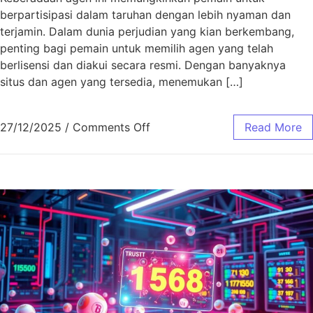
berpartisipasi dalam taruhan dengan lebih nyaman dan
terjamin. Dalam dunia perjudian yang kian berkembang,
penting bagi pemain untuk memilih agen yang telah
berlisensi dan diakui secara resmi. Dengan banyaknya
situs dan agen yang tersedia, menemukan […]
on Agen Togel Hongkong Resm
27/12/2025
/
Comments Off
Read More