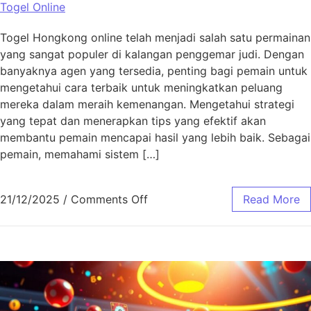
Togel Online
Togel Hongkong online telah menjadi salah satu permainan
yang sangat populer di kalangan penggemar judi. Dengan
banyaknya agen yang tersedia, penting bagi pemain untuk
mengetahui cara terbaik untuk meningkatkan peluang
mereka dalam meraih kemenangan. Mengetahui strategi
yang tepat dan menerapkan tips yang efektif akan
membantu pemain mencapai hasil yang lebih baik. Sebagai
pemain, memahami sistem […]
on Tips Menang di Agen Togel 
21/12/2025
/
Comments Off
Read More