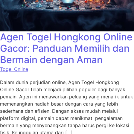
Agen Togel Hongkong Online
Gacor: Panduan Memilih dan
Bermain dengan Aman
Togel Online
Dalam dunia perjudian online, Agen Togel Hongkong
Online Gacor telah menjadi pilihan populer bagi banyak
pemain. Agen ini menawarkan peluang yang menarik untuk
memenangkan hadiah besar dengan cara yang lebih
sederhana dan efisien. Dengan akses mudah melalui
platform digital, pemain dapat menikmati pengalaman
bermain yang menyenangkan tanpa harus pergi ke lokasi
fisik. Keunggulan utama dari […]