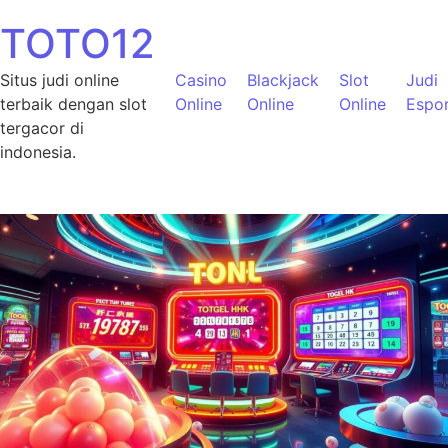
Skip to content
TOTO12
Situs judi online
Casino
Blackjack
Slot
Judi
terbaik dengan slot
Online
Online
Online
Espo
tergacor di
indonesia.