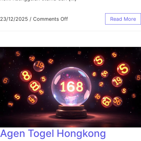
on Agen Togel Hongkong Onli
23/12/2025
/
Comments Off
Read More
Agen Togel Hongkong