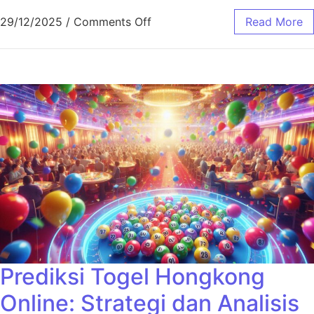
on Agen Togel Hongkong Onli
29/12/2025
/
Comments Off
Read More
Prediksi Togel Hongkong
Online: Strategi dan Analisis