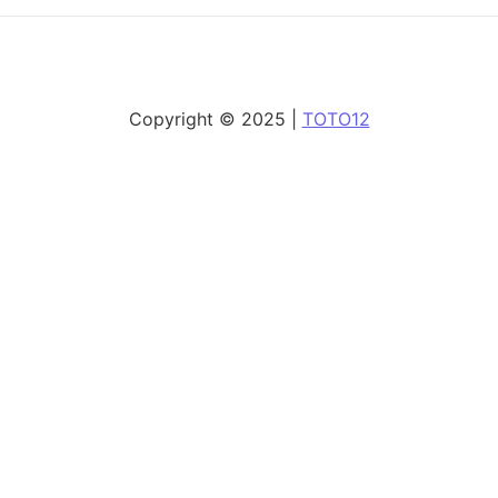
Copyright © 2025 |
TOTO12