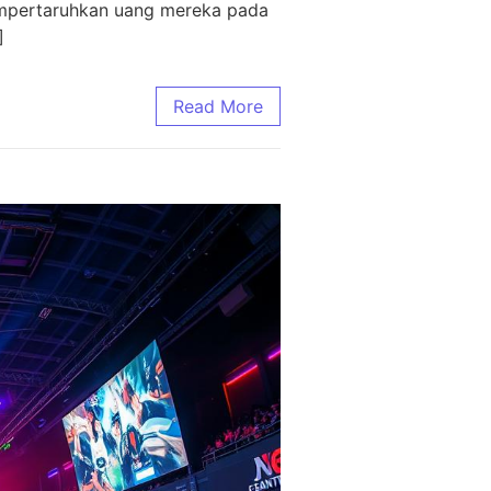
mpertaruhkan uang mereka pada
]
nia Taruhan Online
Read More