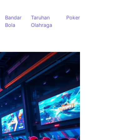
Bandar
Taruhan
Poker
Bola
Olahraga