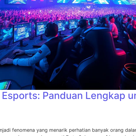
 Esports: Panduan Lengkap u
njadi fenomena yang menarik perhatian banyak orang dalam