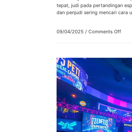
tepat, judi pada pertandingan es
dan penjudi sering mencari cara 
on J
09/04/2025
/
Comments Off