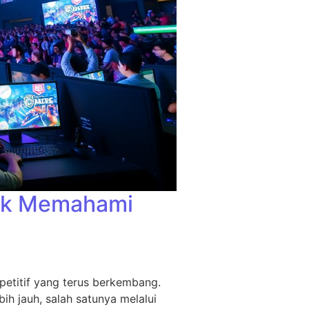
tuk Memahami
petitif yang terus berkembang.
h jauh, salah satunya melalui