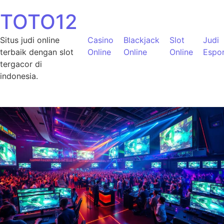
Skip to content
TOTO12
Situs judi online
Casino
Blackjack
Slot
Judi
terbaik dengan slot
Online
Online
Online
Espo
tergacor di
indonesia.