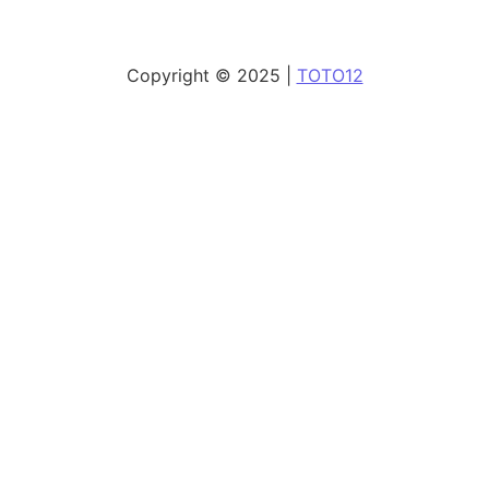
Copyright © 2025 |
TOTO12