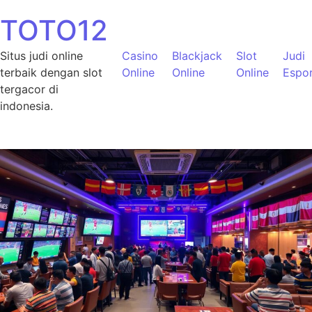
Skip to content
TOTO12
Situs judi online
Casino
Blackjack
Slot
Judi
terbaik dengan slot
Online
Online
Online
Espo
tergacor di
indonesia.