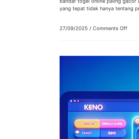
bandar togel online paling gac
yang tepat tidak hanya tentang pr
on R
27/09/2025
/
Comments Off