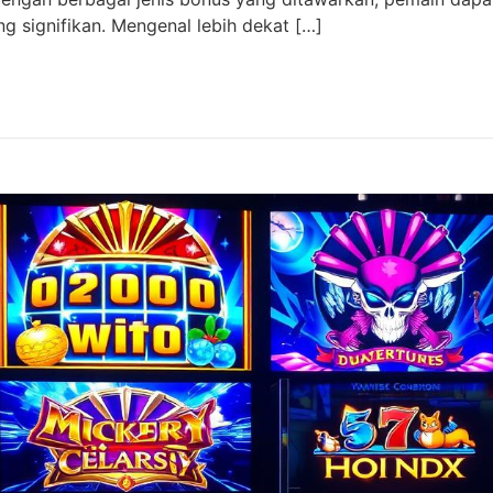
 signifikan. Mengenal lebih dekat […]
onus Member Baru Togel Online Terbesar: Dapatkan Keunt