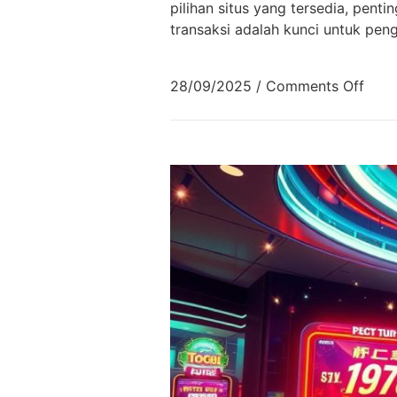
pilihan situs yang tersedia, pe
transaksi adalah kunci untuk pe
on T
28/09/2025
/
Comments Off