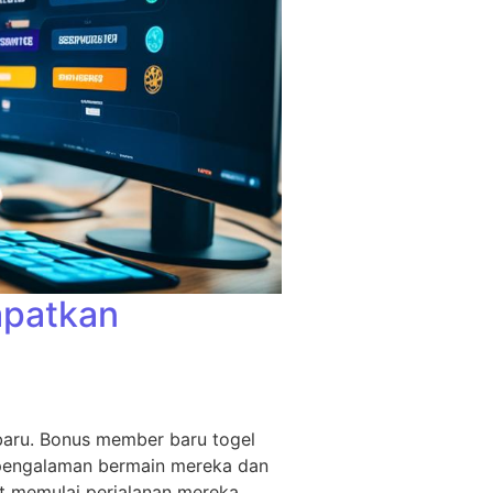
apatkan
 baru. Bonus member baru togel
 pengalaman bermain mereka dan
t memulai perjalanan mereka