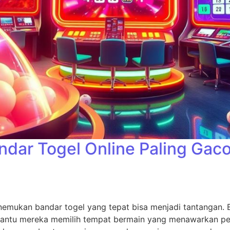
dar Togel Online Paling Gac
enemukan bandar togel yang tepat bisa menjadi tantangan
bantu mereka memilih tempat bermain yang menawarkan pe