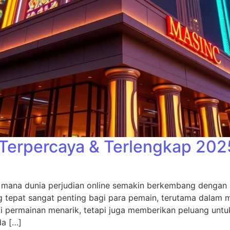
 Terpercaya & Terlengkap 202
i mana dunia perjudian online semakin berkembang dengan 
g tepat sangat penting bagi para pemain, terutama dalam m
 permainan menarik, tetapi juga memberikan peluang untuk
da […]