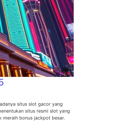
5
adanya situs slot gacor yang
enentukan situs resmi slot yang
 meraih bonus jackpot besar.