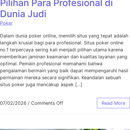
Pilihan Para Profesional di
Dunia Judi
Poker
Dalam dunia poker online, memilih situs yang tepat adalah
langkah krusial bagi para profesional. Situs poker online
no.1 terpercaya sering kali menjadi pilihan utama karena
memberikan jaminan keamanan dan kualitas layanan yang
optimal. Pemain profesional memahami bahwa
pengalaman bermain yang baik dapat mempengaruhi hasil
permainan mereka secara signifikan. Keandalan sebuah
situs poker juga mencakup aspek […]
on Mengapa Situs Poker Online
07/02/2026
/
Comments Off
Read More