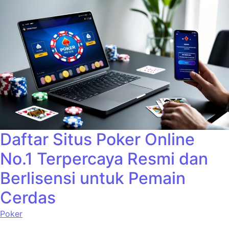
Daftar Situs Poker Online
No.1 Terpercaya Resmi dan
Berlisensi untuk Pemain
Cerdas
Poker