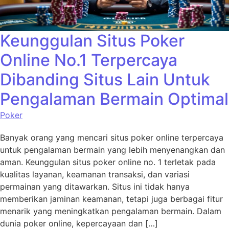
Keunggulan Situs Poker
Online No.1 Terpercaya
Dibanding Situs Lain Untuk
Pengalaman Bermain Optimal
Poker
Banyak orang yang mencari situs poker online terpercaya
untuk pengalaman bermain yang lebih menyenangkan dan
aman. Keunggulan situs poker online no. 1 terletak pada
kualitas layanan, keamanan transaksi, dan variasi
permainan yang ditawarkan. Situs ini tidak hanya
memberikan jaminan keamanan, tetapi juga berbagai fitur
menarik yang meningkatkan pengalaman bermain. Dalam
dunia poker online, kepercayaan dan […]