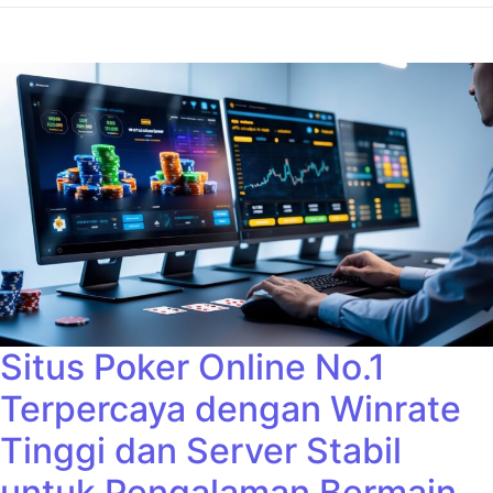
Situs Poker Online No.1
Terpercaya dengan Winrate
Tinggi dan Server Stabil
untuk Pengalaman Bermain