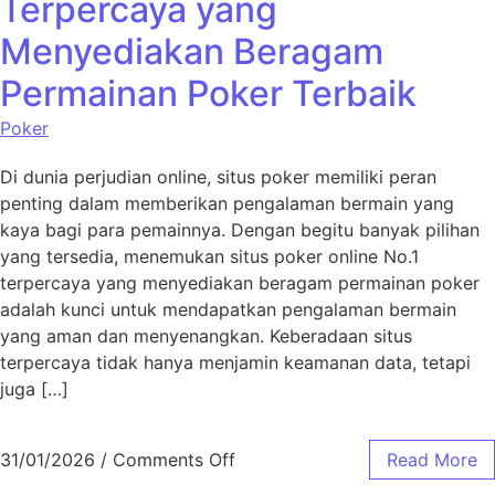
Terpercaya yang
Menyediakan Beragam
Permainan Poker Terbaik
Poker
Di dunia perjudian online, situs poker memiliki peran
penting dalam memberikan pengalaman bermain yang
kaya bagi para pemainnya. Dengan begitu banyak pilihan
yang tersedia, menemukan situs poker online No.1
terpercaya yang menyediakan beragam permainan poker
adalah kunci untuk mendapatkan pengalaman bermain
yang aman dan menyenangkan. Keberadaan situs
terpercaya tidak hanya menjamin keamanan data, tetapi
juga […]
on Situs Poker Online No.1 T
31/01/2026
/
Comments Off
Read More