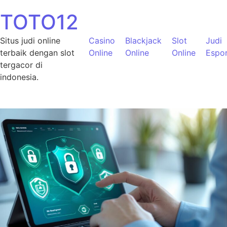
Skip to content
TOTO12
Situs judi online
Casino
Blackjack
Slot
Judi
terbaik dengan slot
Online
Online
Online
Espo
tergacor di
indonesia.