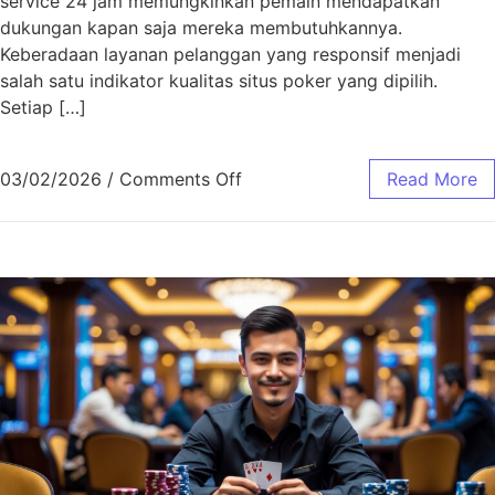
service 24 jam memungkinkan pemain mendapatkan
dukungan kapan saja mereka membutuhkannya.
Keberadaan layanan pelanggan yang responsif menjadi
salah satu indikator kualitas situs poker yang dipilih.
Setiap […]
on Situs Poker Online No.1 T
03/02/2026
/
Comments Off
Read More