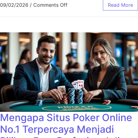
on Situs Poker Online No.1 T
09/02/2026
/
Comments Off
Read More
Mengapa Situs Poker Online
No.1 Terpercaya Menjadi