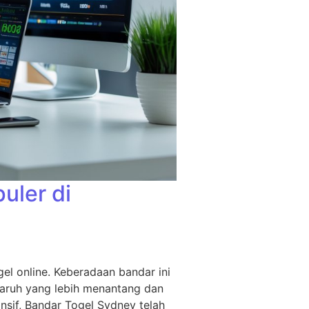
uler di
el online. Keberadaan bandar ini
aruh yang lebih menantang dan
sif, Bandar Togel Sydney telah