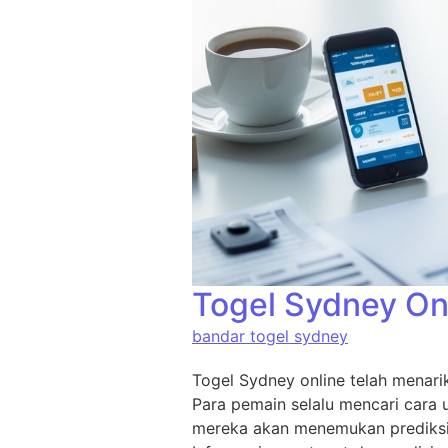
Togel Sydney Onl
bandar togel sydney
Togel Sydney online telah menar
Para pemain selalu mencari cara 
mereka akan menemukan prediksi