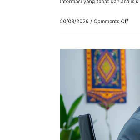
Informasi yang tepat dan analisis
on T
20/03/2026
/
Comments Off