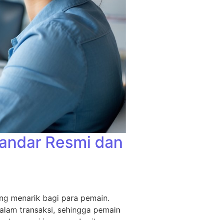
Bandar Resmi dan
ng menarik bagi para pemain.
alam transaksi, sehingga pemain