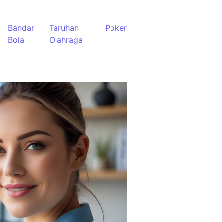
Bandar
Taruhan
Poker
Bola
Olahraga