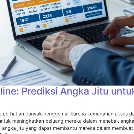
ine: Prediksi Angka Jitu untuk
ik perhatian banyak penggemar karena kemudahan akses d
untuk meningkatkan peluang mereka dalam menebak angka jitu
 angka jitu yang dapat membantu mereka dalam membuat k