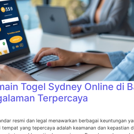
ain Togel Sydney Online di 
galaman Terpercaya
bandar resmi dan legal menawarkan berbagai keuntungan ya
i tempat yang tepercaya adalah keamanan dan kepastian d