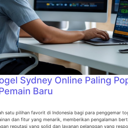
gel Sydney Online Paling Pop
 Pemain Baru
 satu pilihan favorit di Indonesia bagi para penggemar tog
inan dan fitur yang menarik, memberikan pengalaman bert
an reputasi yang solid dan layanan pelanggan yang respon