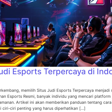
di Esports Terpercaya di Ind
erkembang, memilih Situs Judi Esports Terpercaya menjadi s
an Esports Resmi, banyak individu yang mencari platform 
anan. Artikel ini akan memberikan panduan tentang cara
 ciri-ciri penting yang harus diperhatikan […]