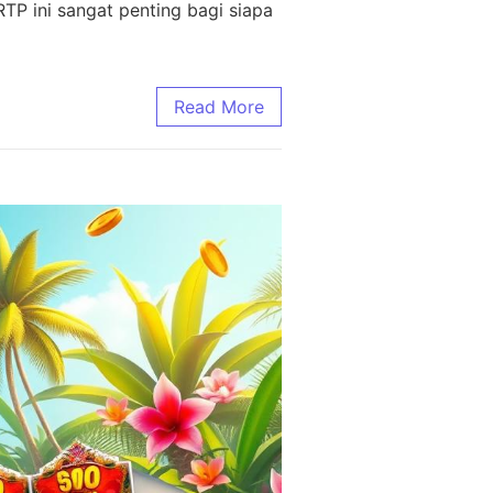
TP ini sangat penting bagi siapa
baik untuk Pemain Cerdas
Read More