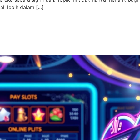
li lebih dalam […]
ot Online Gacor Gampang Menang Setiap Hari: Strategi Da