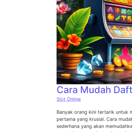
Cara Mudah Dafta
Slot Online
Banyak orang kini tertarik untuk
pertama yang krusial. Cara mudah
sederhana yang akan memudahkan