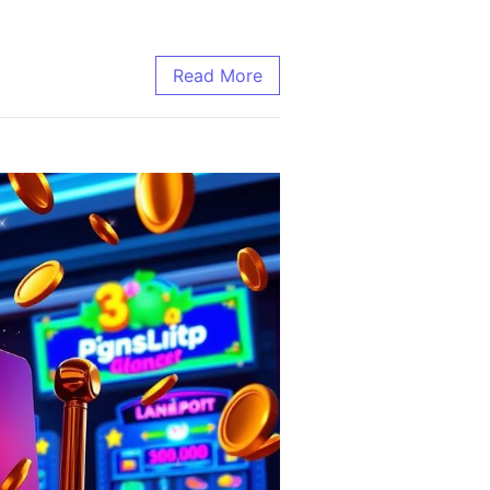
Read More