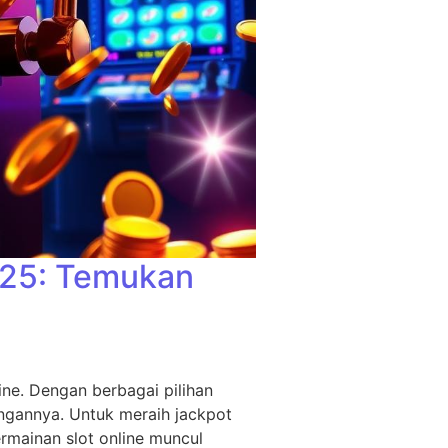
025: Temukan
ne. Dengan berbagai pilihan
ngannya. Untuk meraih jackpot
ermainan slot online muncul