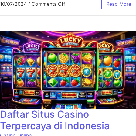
on Panduan Lengkap Permainan
10/07/2024
/
Comments Off
Read More
Daftar Situs Casino
Terpercaya di Indonesia
Casino Online