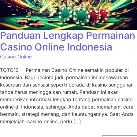
Panduan Lengkap Permainan
Casino Online Indonesia
Casino Online
TOTO12 – Permainan Casino Online semakin populer di
Indonesia. Bagi pecinta judi, permainan ini menawarkan
keseruan dan sensasi seperti berada di kasino sungguhan
tanpa harus meninggalkan rumah. Panduan ini akan
memberikan informasi lengkap tentang permainan casino
online di Indonesia, sehingga Anda dapat memahami cara
bermain, strategi menang, dan keuntungannya. Saat Anda
menjelajahi casino online, perlu […]