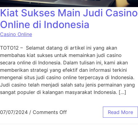
Kiat Sukses Main Judi Casino
Online di Indonesia
Casino Online
TOTO12 – Selamat datang di artikel ini yang akan
membahas kiat sukses untuk memainkan judi casino
secara online di Indonesia. Dalam tulisan ini, kami akan
memberikan strategi yang efektif dan informasi terkini
mengenai situs judi casino online terpercaya di Indonesia.
Judi casino telah menjadi salah satu jenis permainan yang
sangat populer di kalangan masyarakat Indonesia. […]
on Kiat Sukses Main Judi Casi
07/07/2024
/
Comments Off
Read More