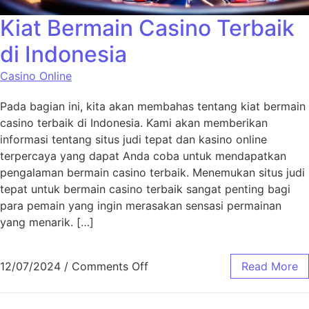
Kiat Bermain Casino Terbaik
di Indonesia
Casino Online
Pada bagian ini, kita akan membahas tentang kiat bermain
casino terbaik di Indonesia. Kami akan memberikan
informasi tentang situs judi tepat dan kasino online
terpercaya yang dapat Anda coba untuk mendapatkan
pengalaman bermain casino terbaik. Menemukan situs judi
tepat untuk bermain casino terbaik sangat penting bagi
para pemain yang ingin merasakan sensasi permainan
yang menarik. […]
on Kiat Bermain Casino Terbaik
12/07/2024
/
Comments Off
Read More