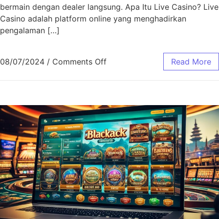
bermain dengan dealer langsung. Apa Itu Live Casino? Live
Casino adalah platform online yang menghadirkan
pengalaman […]
on Pengalaman Autentik Bermai
08/07/2024
/
Comments Off
Read More