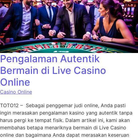
Pengalaman Autentik
Bermain di Live Casino
Online
Casino Online
TOTO12 – Sebagai penggemar judi online, Anda pasti
ingin merasakan pengalaman kasino yang autentik tanpa
harus pergi ke tempat fisik. Dalam artikel ini, kami akan
membahas betapa menariknya bermain di Live Casino
online dan bagaimana Anda dapat merasakan keseruan