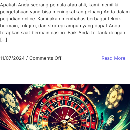
Apakah Anda seorang pemula atau ahli, kami memiliki
pengetahuan yang bisa meningkatkan peluang Anda dalam
perjudian online. Kami akan membahas berbagai teknik
bermain, trik jitu, dan strategi ampuh yang dapat Anda
terapkan saat bermain casino. Baik Anda tertarik dengan
[…]
on Strategi Menang – Tips Be
11/07/2024
/
Comments Off
Read More