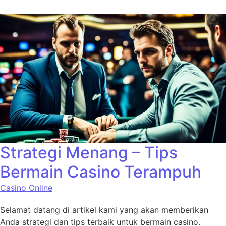
Strategi Menang – Tips
Bermain Casino Terampuh
Casino Online
Selamat datang di artikel kami yang akan memberikan
Anda strategi dan tips terbaik untuk bermain casino.