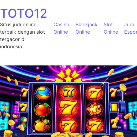
Skip to content
TOTO12
Situs judi online
Casino
Blackjack
Slot
Judi
terbaik dengan slot
Online
Online
Online
Espo
tergacor di
indonesia.