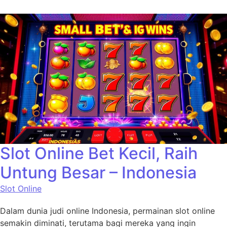
Slot Online Bet Kecil, Raih
Untung Besar – Indonesia
Slot Online
Dalam dunia judi online Indonesia, permainan slot online
semakin diminati, terutama bagi mereka yang ingin