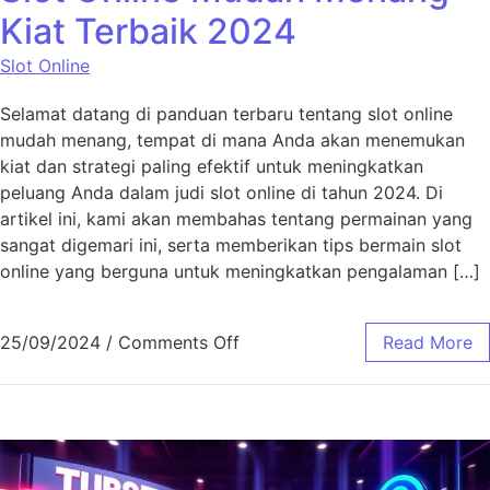
Kiat Terbaik 2024
Slot Online
Selamat datang di panduan terbaru tentang slot online
mudah menang, tempat di mana Anda akan menemukan
kiat dan strategi paling efektif untuk meningkatkan
peluang Anda dalam judi slot online di tahun 2024. Di
artikel ini, kami akan membahas tentang permainan yang
sangat digemari ini, serta memberikan tips bermain slot
online yang berguna untuk meningkatkan pengalaman […]
on Slot Online Mudah Menang 
25/09/2024
/
Comments Off
Read More