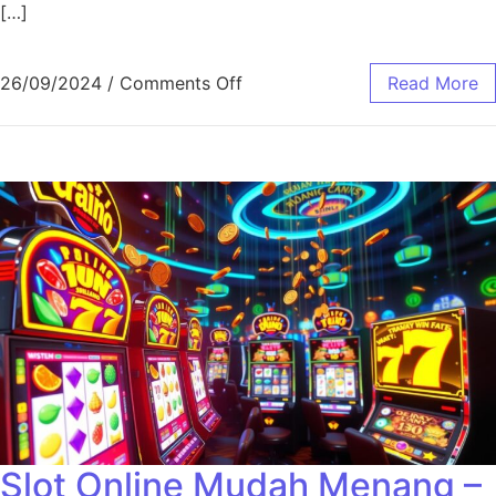
[…]
on Menangkan Slot Online Jac
26/09/2024
/
Comments Off
Read More
Slot Online Mudah Menang –