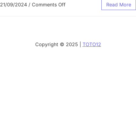
on Panduan Slot Online Terper
21/09/2024
/
Comments Off
Read More
Copyright © 2025 |
TOTO12