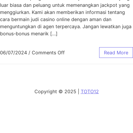
luar biasa dan peluang untuk memenangkan jackpot yang
menggiurkan. Kami akan memberikan informasi tentang
cara bermain judi casino online dengan aman dan
menguntungkan di agen terpercaya. Jangan lewatkan juga
bonus-bonus menarik […]
on Casino Online Terbaik di I
06/07/2024
/
Comments Off
Read More
Copyright © 2025 |
TOTO12