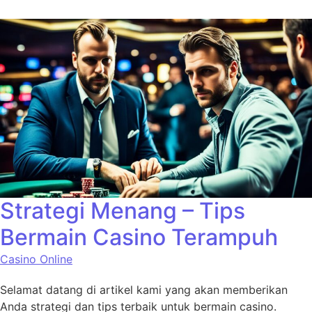
Strategi Menang – Tips
Bermain Casino Terampuh
Casino Online
Selamat datang di artikel kami yang akan memberikan
Anda strategi dan tips terbaik untuk bermain casino.