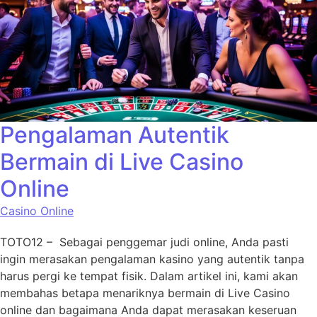
Pengalaman Autentik
Bermain di Live Casino
Online
Casino Online
TOTO12 – Sebagai penggemar judi online, Anda pasti
ingin merasakan pengalaman kasino yang autentik tanpa
harus pergi ke tempat fisik. Dalam artikel ini, kami akan
membahas betapa menariknya bermain di Live Casino
online dan bagaimana Anda dapat merasakan keseruan