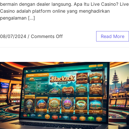
bermain dengan dealer langsung. Apa Itu Live Casino? Live
Casino adalah platform online yang menghadirkan
pengalaman […]
on Pengalaman Autentik Bermai
08/07/2024
/
Comments Off
Read More