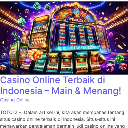
Casino Online Terbaik di
Indonesia – Main & Menang!
Casino Online
TOTO12 – Dalam artikel ini, kita akan membahas tentang
situs casino online terbaik di Indonesia. Situs-situs ini
menawarkan pengalaman bermain judi casino online yang