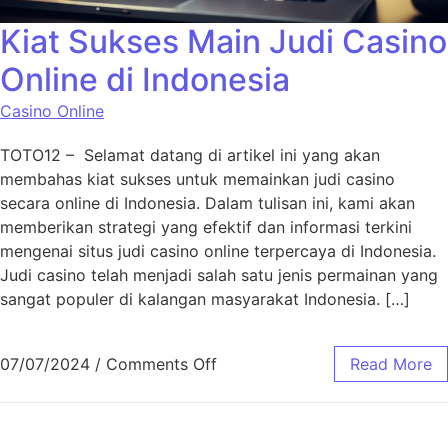
Kiat Sukses Main Judi Casino
Online di Indonesia
Casino Online
TOTO12 – Selamat datang di artikel ini yang akan
membahas kiat sukses untuk memainkan judi casino
secara online di Indonesia. Dalam tulisan ini, kami akan
memberikan strategi yang efektif dan informasi terkini
mengenai situs judi casino online terpercaya di Indonesia.
Judi casino telah menjadi salah satu jenis permainan yang
sangat populer di kalangan masyarakat Indonesia. […]
on Kiat Sukses Main Judi Casi
07/07/2024
/
Comments Off
Read More