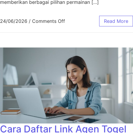
memberikan berbagai pilihan permainan […]
on Agen Togel Sydney 2026 T
24/06/2026
/
Comments Off
Read More
Cara Daftar Link Agen Togel