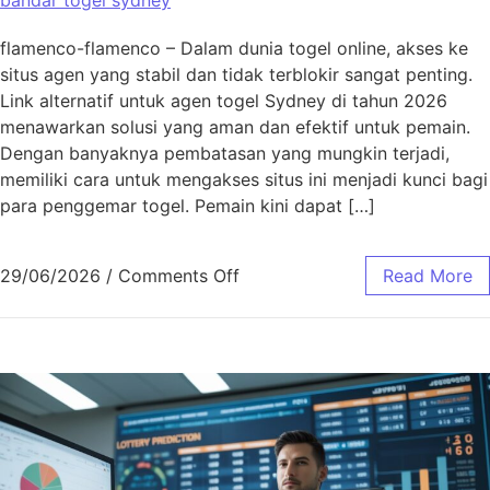
flamenco-flamenco – Dalam dunia togel online, akses ke
situs agen yang stabil dan tidak terblokir sangat penting.
Link alternatif untuk agen togel Sydney di tahun 2026
menawarkan solusi yang aman dan efektif untuk pemain.
Dengan banyaknya pembatasan yang mungkin terjadi,
memiliki cara untuk mengakses situs ini menjadi kunci bagi
para penggemar togel. Pemain kini dapat […]
on Link Alternatif Agen Togel
29/06/2026
/
Comments Off
Read More