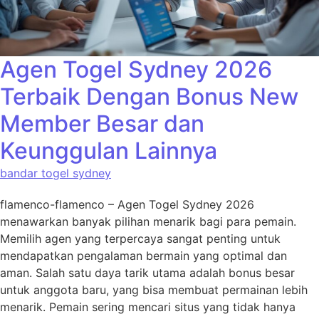
Agen Togel Sydney 2026
Terbaik Dengan Bonus New
Member Besar dan
Keunggulan Lainnya
bandar togel sydney
flamenco-flamenco – Agen Togel Sydney 2026
menawarkan banyak pilihan menarik bagi para pemain.
Memilih agen yang terpercaya sangat penting untuk
mendapatkan pengalaman bermain yang optimal dan
aman. Salah satu daya tarik utama adalah bonus besar
untuk anggota baru, yang bisa membuat permainan lebih
menarik. Pemain sering mencari situs yang tidak hanya