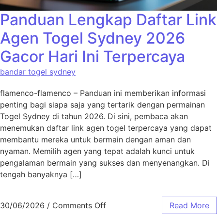
Panduan Lengkap Daftar Link
Agen Togel Sydney 2026
Gacor Hari Ini Terpercaya
bandar togel sydney
flamenco-flamenco – Panduan ini memberikan informasi
penting bagi siapa saja yang tertarik dengan permainan
Togel Sydney di tahun 2026. Di sini, pembaca akan
menemukan daftar link agen togel terpercaya yang dapat
membantu mereka untuk bermain dengan aman dan
nyaman. Memilih agen yang tepat adalah kunci untuk
pengalaman bermain yang sukses dan menyenangkan. Di
tengah banyaknya […]
on Panduan Lengkap Daftar Li
30/06/2026
/
Comments Off
Read More