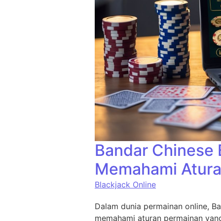
Bandar Chinese 
Memahami Atura
Blackjack Online
Dalam dunia permainan online, Ba
memahami aturan permainan yang 