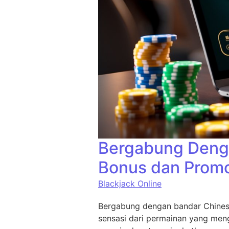
Bergabung Denga
Bonus dan Prom
Blackjack Online
Bergabung dengan bandar Chinese
sensasi dari permainan yang men