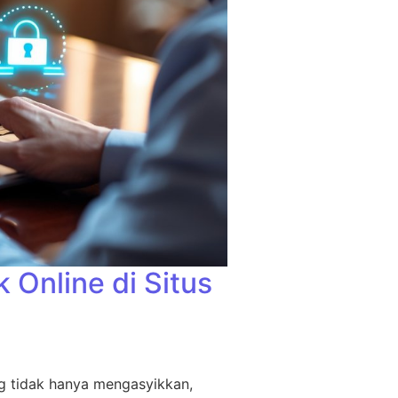
Online di Situs
g tidak hanya mengasyikkan,