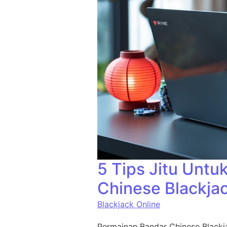
5 Tips Jitu Unt
Chinese Blackjac
Blackjack Online
Permainan Bandar Chinese Blackja