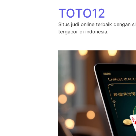
Skip to content
TOTO12
Situs judi online terbaik dengan s
tergacor di indonesia.