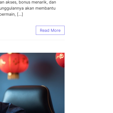
an akses, bonus menarik, dan
keunggulannya akan membantu
bermain, […]
us Resmi untuk Pemain Cerdas
Read More