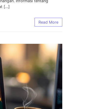
angan. Informasi tentang
at […]
an Bonus dan Promo Menarik
Read More