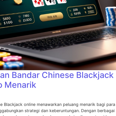
n Bandar Chinese Blackjack
o Menarik
 Blackjack online menawarkan peluang menarik bagi para
ggabungkan strategi dan keberuntungan. Dengan berbagai