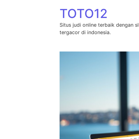
Skip to content
TOTO12
Situs judi online terbaik dengan s
tergacor di indonesia.