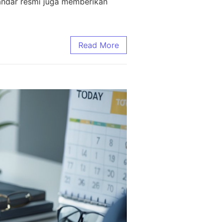
andar resmi juga memberikan
an Legal untuk Pengalaman Terpercaya
Read More