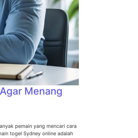
e Agar Menang
Banyak pemain yang mencari cara
ain togel Sydney online adalah