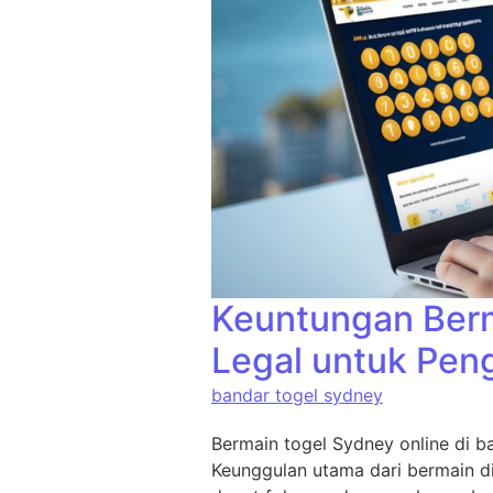
Keuntungan Berm
Legal untuk Pen
bandar togel sydney
Bermain togel Sydney online di 
Keunggulan utama dari bermain d