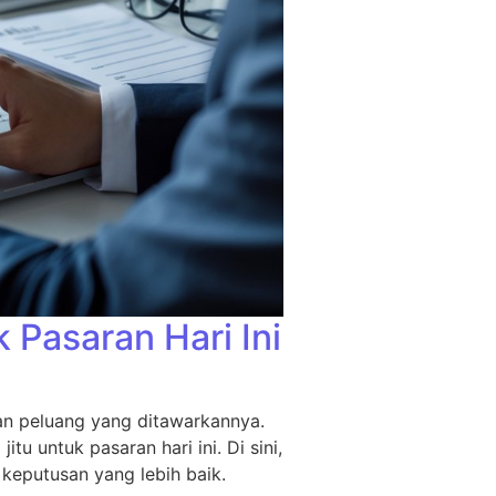
 Pasaran Hari Ini
an peluang yang ditawarkannya.
 untuk pasaran hari ini. Di sini,
eputusan yang lebih baik.