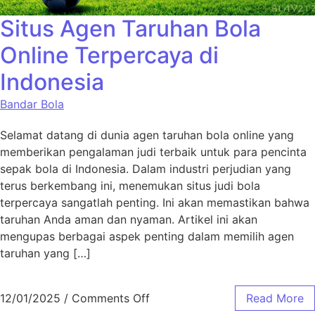
Situs Agen Taruhan Bola
Online Terpercaya di
Indonesia
Bandar Bola
Selamat datang di dunia agen taruhan bola online yang
memberikan pengalaman judi terbaik untuk para pencinta
sepak bola di Indonesia. Dalam industri perjudian yang
terus berkembang ini, menemukan situs judi bola
terpercaya sangatlah penting. Ini akan memastikan bahwa
taruhan Anda aman dan nyaman. Artikel ini akan
mengupas berbagai aspek penting dalam memilih agen
taruhan yang […]
on Situs Agen Taruhan Bola Onl
12/01/2025
/
Comments Off
Read More