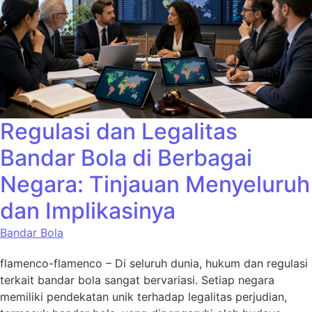
Regulasi dan Legalitas
Bandar Bola di Berbagai
Negara: Tinjauan Menyeluruh
dan Implikasinya
Bandar Bola
flamenco-flamenco – Di seluruh dunia, hukum dan regulasi
terkait bandar bola sangat bervariasi. Setiap negara
memiliki pendekatan unik terhadap legalitas perjudian,