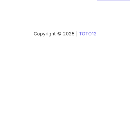
Copyright © 2025 |
TOTO12