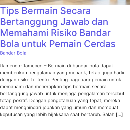
Tips Bermain Secara
Bertanggung Jawab dan
Memahami Risiko Bandar
Bola untuk Pemain Cerdas
Bandar Bola
flamenco-flamenco – Bermain di bandar bola dapat
memberikan pengalaman yang menarik, tetapi juga hadir
dengan risiko tertentu. Penting bagi para pemain untuk
memahami dan menerapkan tips bermain secara
bertanggung jawab untuk menjaga pengalaman tersebut
tetap positif. Dengan pengetahuan yang tepat, mereka
dapat menghindari jebakan yang umum dan membuat
keputusan yang lebih bijaksana saat bertaruh. Salah […]