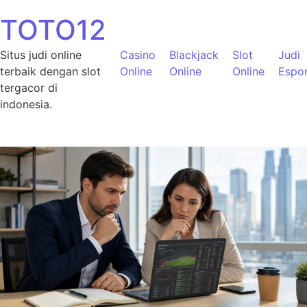
Skip to content
TOTO12
Situs judi online
Casino
Blackjack
Slot
Judi
terbaik dengan slot
Online
Online
Online
Espo
tergacor di
indonesia.