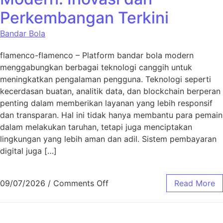
Perkembangan Terkini
Bandar Bola
flamenco-flamenco – Platform bandar bola modern
menggabungkan berbagai teknologi canggih untuk
meningkatkan pengalaman pengguna. Teknologi seperti
kecerdasan buatan, analitik data, dan blockchain berperan
penting dalam memberikan layanan yang lebih responsif
dan transparan. Hal ini tidak hanya membantu para pemain
dalam melakukan taruhan, tetapi juga menciptakan
lingkungan yang lebih aman dan adil. Sistem pembayaran
digital juga […]
on Teknologi yang Digunakan 
09/07/2026
/
Comments Off
Read More