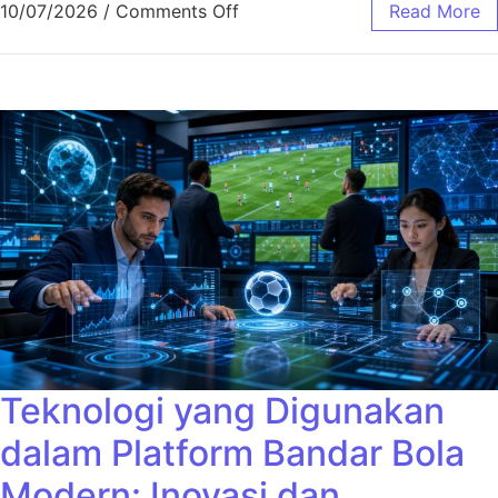
on Tips Bermain Secara Bert
10/07/2026
/
Comments Off
Read More
Teknologi yang Digunakan
dalam Platform Bandar Bola
Modern: Inovasi dan