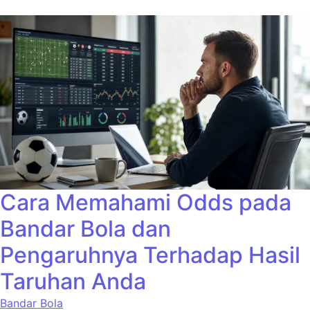
Cara Memahami Odds pada
Bandar Bola dan
Pengaruhnya Terhadap Hasil
Taruhan Anda
Bandar Bola