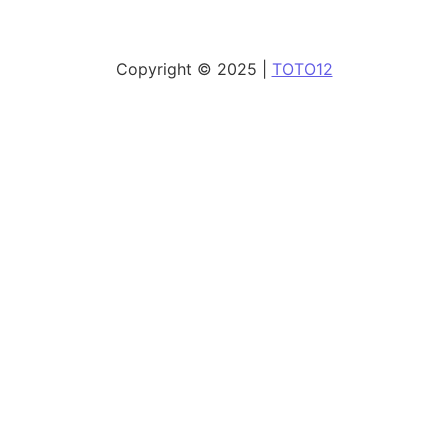
Copyright © 2025 |
TOTO12