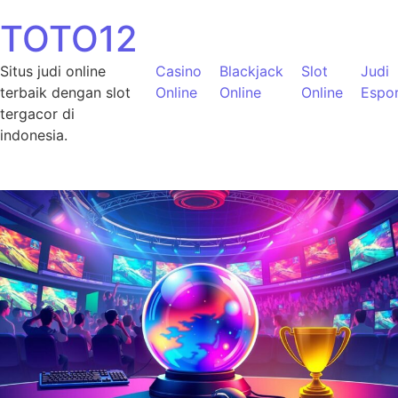
Skip to content
TOTO12
Situs judi online
Casino
Blackjack
Slot
Judi
terbaik dengan slot
Online
Online
Online
Espo
tergacor di
indonesia.