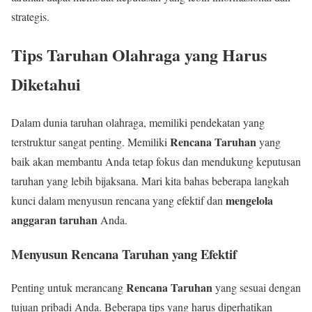
strategis.
Tips Taruhan Olahraga yang Harus
Diketahui
Dalam dunia taruhan olahraga, memiliki pendekatan yang
Rencana Taruhan
terstruktur sangat penting. Memiliki
yang
baik akan membantu Anda tetap fokus dan mendukung keputusan
taruhan yang lebih bijaksana. Mari kita bahas beberapa langkah
mengelola
kunci dalam menyusun rencana yang efektif dan
anggaran taruhan
Anda.
Menyusun Rencana Taruhan yang Efektif
Rencana Taruhan
Penting untuk merancang
yang sesuai dengan
tujuan pribadi Anda. Beberapa tips yang harus diperhatikan