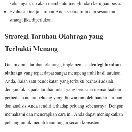
kehilangan, ini akan membantu menghindari kerugian besar.
Evaluasi kinerja taruhan Anda secara rutin dan sesuaikan
strategi jika diperlukan.
Strategi Taruhan Olahraga yang
Terbukti Menang
strategi taruhan
Dalam dunia taruhan olahraga, implementasi
olahraga
yang tepat dapat sangat mempengaruhi hasil taruhan
Anda. Salah satu pendekatan yang terbukti berhasil adalah
dengan fokus pada taruhan nilai, yang berusaha memanfaatkan
perbedaan antara peluang yang ditawarkan oleh bandar taruhan
dan analisis Anda sendiri terhadap peluang sebenarnya. Dengan
memahami dan menerapkan cara ini, Anda dapat meningkatkan
peluang untuk meraih keuntungan secara konsisten.