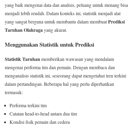
yang baik mengenai data dan analisis, peluang untuk menang bisa
menjadi lebih rendah. Dalam konteks ini, statistik menjadi alat
Prediksi
yang sangat berguna untuk membantu dalam membuat
Taruhan Olahraga
yang akurat.
Menggunakan Statistik untuk Prediksi
Statistik Taruhan
memberikan wawasan yang mendalam
mengenai performa tim dan pemain. Dengan membaca dan
menganalisis statistik ini, seseorang dapat mengetahui tren terkini
dalam pertandingan. Beberapa hal yang perlu diperhatikan
termasuk:
Performa terkini tim
Catatan head-to-head antara dua tim
Kondisi fisik pemain dan cedera