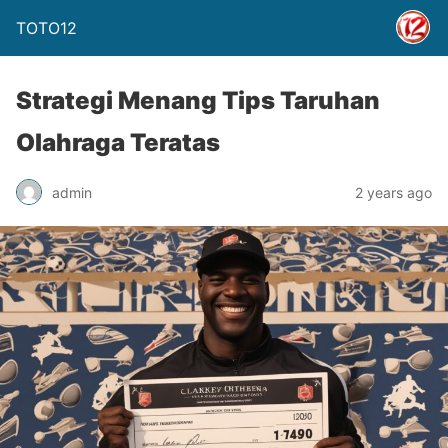
TOTO12
Strategi Menang Tips Taruhan
Olahraga Teratas
admin
2 years ago