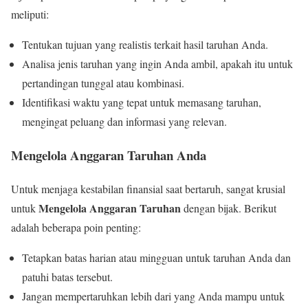
meliputi:
Tentukan tujuan yang realistis terkait hasil taruhan Anda.
Analisa jenis taruhan yang ingin Anda ambil, apakah itu untuk
pertandingan tunggal atau kombinasi.
Identifikasi waktu yang tepat untuk memasang taruhan,
mengingat peluang dan informasi yang relevan.
Mengelola Anggaran Taruhan Anda
Untuk menjaga kestabilan finansial saat bertaruh, sangat krusial
Mengelola Anggaran Taruhan
untuk
dengan bijak. Berikut
adalah beberapa poin penting:
Tetapkan batas harian atau mingguan untuk taruhan Anda dan
patuhi batas tersebut.
Jangan mempertaruhkan lebih dari yang Anda mampu untuk