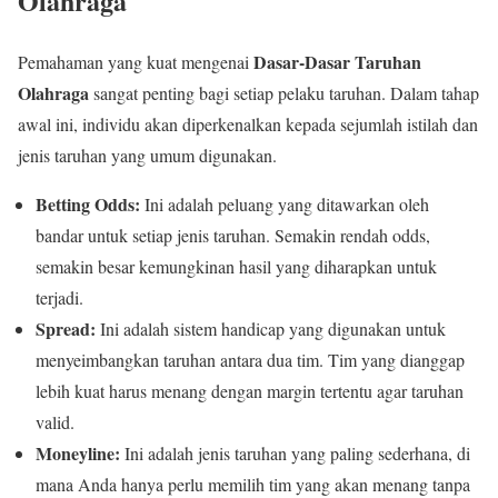
Olahraga
Dasar-Dasar Taruhan
Pemahaman yang kuat mengenai
Olahraga
sangat penting bagi setiap pelaku taruhan. Dalam tahap
awal ini, individu akan diperkenalkan kepada sejumlah istilah dan
jenis taruhan yang umum digunakan.
Betting Odds:
Ini adalah peluang yang ditawarkan oleh
bandar untuk setiap jenis taruhan. Semakin rendah odds,
semakin besar kemungkinan hasil yang diharapkan untuk
terjadi.
Spread:
Ini adalah sistem handicap yang digunakan untuk
menyeimbangkan taruhan antara dua tim. Tim yang dianggap
lebih kuat harus menang dengan margin tertentu agar taruhan
valid.
Moneyline:
Ini adalah jenis taruhan yang paling sederhana, di
mana Anda hanya perlu memilih tim yang akan menang tanpa