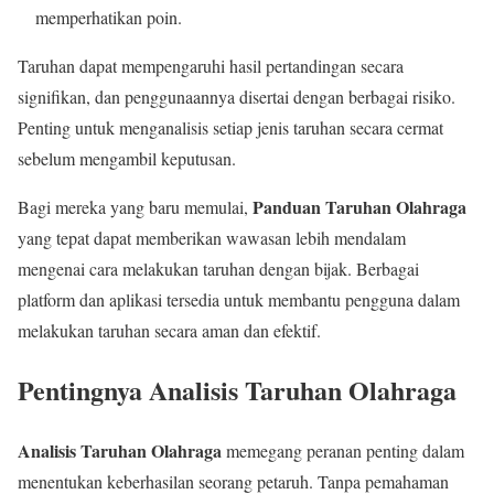
memperhatikan poin.
Taruhan dapat mempengaruhi hasil pertandingan secara
signifikan, dan penggunaannya disertai dengan berbagai risiko.
Penting untuk menganalisis setiap jenis taruhan secara cermat
sebelum mengambil keputusan.
Panduan Taruhan Olahraga
Bagi mereka yang baru memulai,
yang tepat dapat memberikan wawasan lebih mendalam
mengenai cara melakukan taruhan dengan bijak. Berbagai
platform dan aplikasi tersedia untuk membantu pengguna dalam
melakukan taruhan secara aman dan efektif.
Pentingnya Analisis Taruhan Olahraga
Analisis Taruhan Olahraga
memegang peranan penting dalam
menentukan keberhasilan seorang petaruh. Tanpa pemahaman