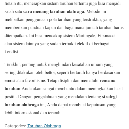
Selain itu, menerapkan sistem taruhan tertentu juga bisa menjadi
cara menang taruhan olahraga
salah satu
. Metode ini
melibatkan penggunaan pola taruhan yang terstruktur, yang
memberikan panduan kapan dan bagaimana jumlah taruhan harus
ditempatkan. Ini bisa mencakup sistem Martingale, Fibonacci,
atau sistem lainnya yang sudah terbukti efektif di berbagai
kondisi.
Terakhir, penting untuk menghindari kesalahan umum yang
sering dilakukan oleh bettor, seperti bertaruh hanya berdasarkan
rencana
emosi atau favoritisme. Tetap disiplin dan mematuhi
taruhan
Anda akan sangat membantu dalam meningkatkan hasil
strategi
positif. Dengan pengetahuan yang mendalam tentang
taruhan olahraga
ini, Anda dapat membuat keputusan yang
lebih informasional dan terarah.
Categories:
Taruhan Olahraga