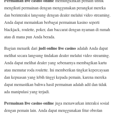
Permainan live casino online
memungkinkan pemain untuk
mengikuti permainan dengan menggunakan perangkat mereka
dan berinteraksi langsung dengan dealer melalui video streaming.
Anda dapat memainkan berbagai permainan kasino seperti
blackjack, roulette, poker, dan baccarat dengan nyaman di rumah
atau di mana pun Anda berada.
judi online live casino
Bagian menarik dari
adalah Anda dapat
melihat secara langsung tindakan dealer melalui video streaming.
Anda dapat melihat dealer yang sebenarnya membagikan kartu
atau memutar roda roulette. Ini memberikan tingkat kepercayaan
dan kepuasan yang lebih tinggi kepada pemain, karena mereka
dapat memastikan bahwa hasil permainan adalah adil dan tidak
ada manipulasi yang terjadi.
Permainan live casino online
juga menawarkan interaksi sosial
dengan pemain lain. Anda dapat menggunakan fitur obrolan