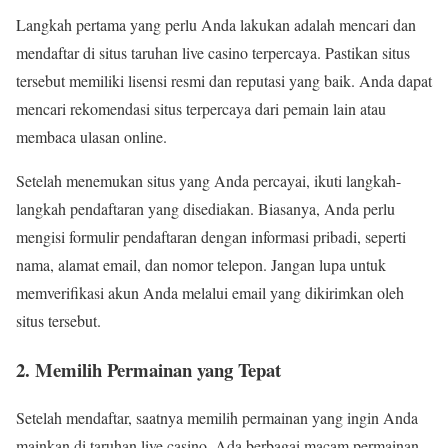
Langkah pertama yang perlu Anda lakukan adalah mencari dan
mendaftar di situs taruhan live casino terpercaya. Pastikan situs
tersebut memiliki lisensi resmi dan reputasi yang baik. Anda dapat
mencari rekomendasi situs terpercaya dari pemain lain atau
membaca ulasan online.
Setelah menemukan situs yang Anda percayai, ikuti langkah-
langkah pendaftaran yang disediakan. Biasanya, Anda perlu
mengisi formulir pendaftaran dengan informasi pribadi, seperti
nama, alamat email, dan nomor telepon. Jangan lupa untuk
memverifikasi akun Anda melalui email yang dikirimkan oleh
situs tersebut.
2. Memilih Permainan yang Tepat
Setelah mendaftar, saatnya memilih permainan yang ingin Anda
mainkan di taruhan live casino. Ada berbagai macam permainan