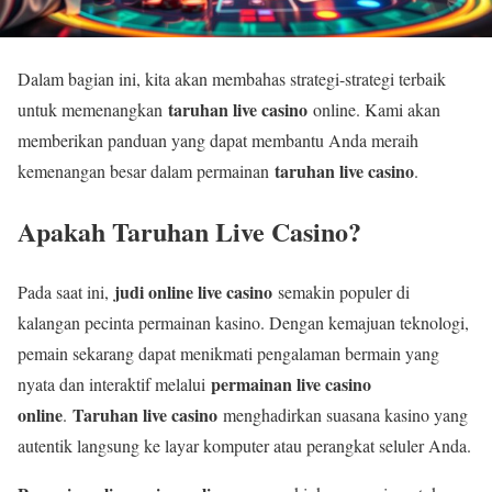
Dalam bagian ini, kita akan membahas strategi-strategi terbaik
taruhan live casino
untuk memenangkan
online. Kami akan
memberikan panduan yang dapat membantu Anda meraih
taruhan live casino
kemenangan besar dalam permainan
.
Apakah Taruhan Live Casino?
judi online live casino
Pada saat ini,
semakin populer di
kalangan pecinta permainan kasino. Dengan kemajuan teknologi,
pemain sekarang dapat menikmati pengalaman bermain yang
permainan live casino
nyata dan interaktif melalui
online
Taruhan live casino
.
menghadirkan suasana kasino yang
autentik langsung ke layar komputer atau perangkat seluler Anda.