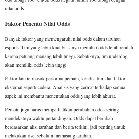
nilai odds.
Faktor Penentu Nilai Odds
Banyak faktor yang memengaruhi nilai odds dalam taruhan
esports. Tim yang lebih kuat biasanya memiliki odds lebih rendah
karena peluang menang lebih tinggi. Sebaliknya, tim underdog
akan memiliki odds lebih tinggi.
Faktor lain termasuk performa pemain, kondisi tim, dan faktor
eksternal seperti cedera. Analisis yang cermat terhadap semua
aspek ini membantu menentukan odds yang lebih akurat.
Pemain juga harus memperhatikan perubahan odds seiring
mendekatnya waktu pertandingan. Odds dapat berubah
berdasarkan aksi taruhan dan berita terkini, jadi penting untuk
melakukan riset sebelum memasang taruhan.