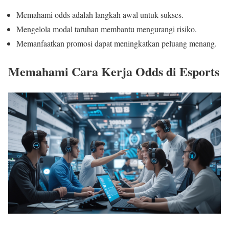
Memahami odds adalah langkah awal untuk sukses.
Mengelola modal taruhan membantu mengurangi risiko.
Memanfaatkan promosi dapat meningkatkan peluang menang.
Memahami Cara Kerja Odds di Esports