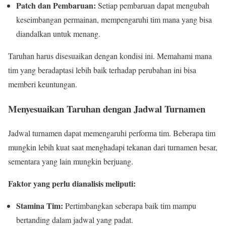
Patch dan Pembaruan:
Setiap pembaruan dapat mengubah
keseimbangan permainan, mempengaruhi tim mana yang bisa
diandalkan untuk menang.
Taruhan harus disesuaikan dengan kondisi ini. Memahami mana
tim yang beradaptasi lebih baik terhadap perubahan ini bisa
memberi keuntungan.
Menyesuaikan Taruhan dengan Jadwal Turnamen
Jadwal turnamen dapat memengaruhi performa tim. Beberapa tim
mungkin lebih kuat saat menghadapi tekanan dari turnamen besar,
sementara yang lain mungkin berjuang.
Faktor yang perlu dianalisis meliputi:
Stamina Tim:
Pertimbangkan seberapa baik tim mampu
bertanding dalam jadwal yang padat.