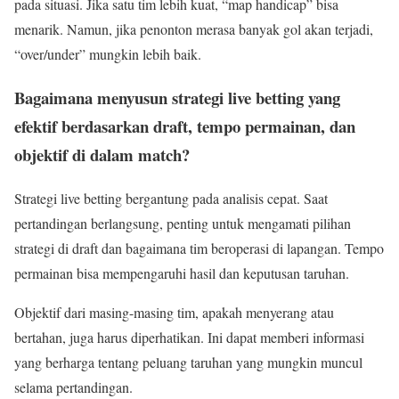
pada situasi. Jika satu tim lebih kuat, “map handicap” bisa
menarik. Namun, jika penonton merasa banyak gol akan terjadi,
“over/under” mungkin lebih baik.
Bagaimana menyusun strategi live betting yang
efektif berdasarkan draft, tempo permainan, dan
objektif di dalam match?
Strategi live betting bergantung pada analisis cepat. Saat
pertandingan berlangsung, penting untuk mengamati pilihan
strategi di draft dan bagaimana tim beroperasi di lapangan. Tempo
permainan bisa mempengaruhi hasil dan keputusan taruhan.
Objektif dari masing-masing tim, apakah menyerang atau
bertahan, juga harus diperhatikan. Ini dapat memberi informasi
yang berharga tentang peluang taruhan yang mungkin muncul
selama pertandingan.