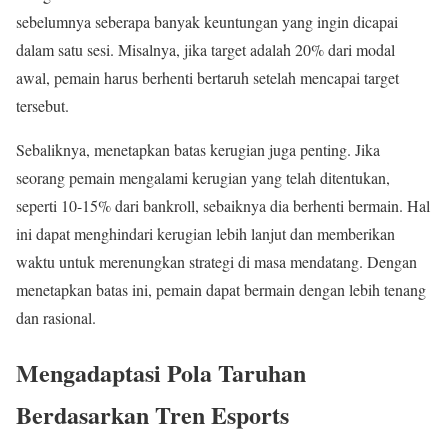
sebelumnya seberapa banyak keuntungan yang ingin dicapai
dalam satu sesi. Misalnya, jika target adalah 20% dari modal
awal, pemain harus berhenti bertaruh setelah mencapai target
tersebut.
Sebaliknya, menetapkan batas kerugian juga penting. Jika
seorang pemain mengalami kerugian yang telah ditentukan,
seperti 10-15% dari bankroll, sebaiknya dia berhenti bermain. Hal
ini dapat menghindari kerugian lebih lanjut dan memberikan
waktu untuk merenungkan strategi di masa mendatang. Dengan
menetapkan batas ini, pemain dapat bermain dengan lebih tenang
dan rasional.
Mengadaptasi Pola Taruhan
Berdasarkan Tren Esports