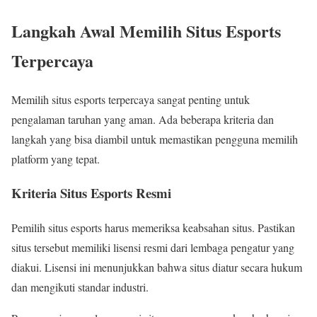
Langkah Awal Memilih Situs Esports
Terpercaya
Memilih situs esports terpercaya sangat penting untuk
pengalaman taruhan yang aman. Ada beberapa kriteria dan
langkah yang bisa diambil untuk memastikan pengguna memilih
platform yang tepat.
Kriteria Situs Esports Resmi
Pemilih situs esports harus memeriksa keabsahan situs. Pastikan
situs tersebut memiliki lisensi resmi dari lembaga pengatur yang
diakui. Lisensi ini menunjukkan bahwa situs diatur secara hukum
dan mengikuti standar industri.