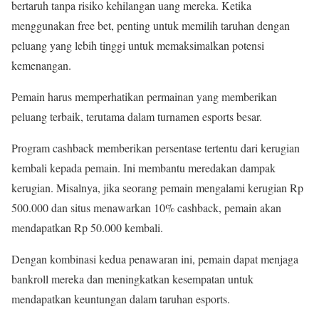
bertaruh tanpa risiko kehilangan uang mereka. Ketika
menggunakan free bet, penting untuk memilih taruhan dengan
peluang yang lebih tinggi untuk memaksimalkan potensi
kemenangan.
Pemain harus memperhatikan permainan yang memberikan
peluang terbaik, terutama dalam turnamen esports besar.
Program cashback memberikan persentase tertentu dari kerugian
kembali kepada pemain. Ini membantu meredakan dampak
kerugian. Misalnya, jika seorang pemain mengalami kerugian Rp
500.000 dan situs menawarkan 10% cashback, pemain akan
mendapatkan Rp 50.000 kembali.
Dengan kombinasi kedua penawaran ini, pemain dapat menjaga
bankroll mereka dan meningkatkan kesempatan untuk
mendapatkan keuntungan dalam taruhan esports.