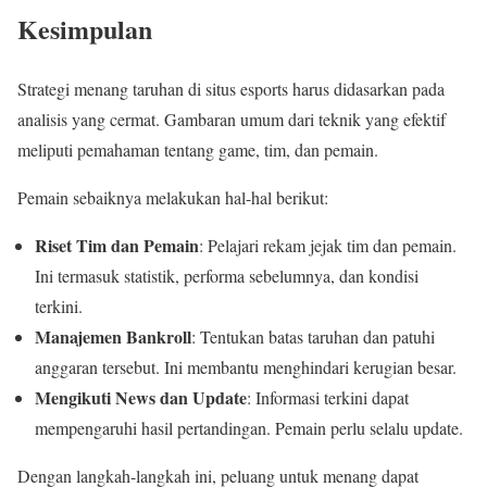
Kesimpulan
Strategi menang taruhan di situs esports harus didasarkan pada
analisis yang cermat. Gambaran umum dari teknik yang efektif
meliputi pemahaman tentang game, tim, dan pemain.
Pemain sebaiknya melakukan hal-hal berikut:
Riset Tim dan Pemain
: Pelajari rekam jejak tim dan pemain.
Ini termasuk statistik, performa sebelumnya, dan kondisi
terkini.
Manajemen Bankroll
: Tentukan batas taruhan dan patuhi
anggaran tersebut. Ini membantu menghindari kerugian besar.
Mengikuti News dan Update
: Informasi terkini dapat
mempengaruhi hasil pertandingan. Pemain perlu selalu update.
Dengan langkah-langkah ini, peluang untuk menang dapat