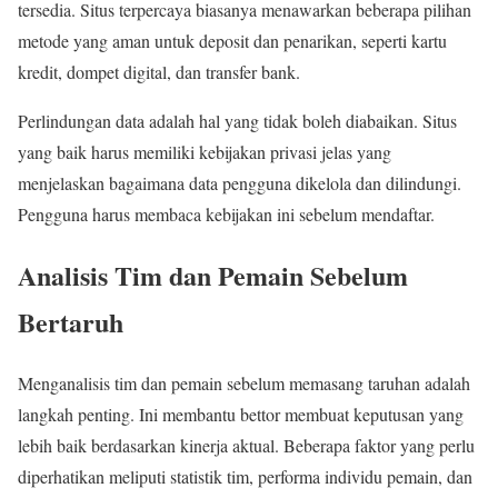
tersedia. Situs terpercaya biasanya menawarkan beberapa pilihan
metode yang aman untuk deposit dan penarikan, seperti kartu
kredit, dompet digital, dan transfer bank.
Perlindungan data adalah hal yang tidak boleh diabaikan. Situs
yang baik harus memiliki kebijakan privasi jelas yang
menjelaskan bagaimana data pengguna dikelola dan dilindungi.
Pengguna harus membaca kebijakan ini sebelum mendaftar.
Analisis Tim dan Pemain Sebelum
Bertaruh
Menganalisis tim dan pemain sebelum memasang taruhan adalah
langkah penting. Ini membantu bettor membuat keputusan yang
lebih baik berdasarkan kinerja aktual. Beberapa faktor yang perlu
diperhatikan meliputi statistik tim, performa individu pemain, dan