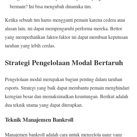
bermain? Ini bisa mengubah dinamika tim.
Ketika sebuah tim harus mengganti pemain karena cedera atau
alasan lain, ini dapat mempengaruhi performa mereka. Bettor
yang memperhatikan faktor-faktor ini dapat membuat keputusan
taruhan yang lebih cerdas.
Strategi Pengelolaan Modal Bertaruh
Pengelolaan modal merupakan bagian penting dalam taruhan
esports. Strategi yang baik dapat membantu pemain menghindari
kerugian besar dan memaksimalkan keuntungan. Berikut adalah
dua teknik utama yang dapat diterapkan.
Teknik Manajemen Bankroll
Manajemen bankroll adalah cara untuk mengelola uang yang