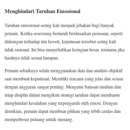
Menghindari Taruhan Emosional
Taruhan emosional sering kali menjadi jebakan bagi banyak
pemain. Ketika seseorang bertaruh berdasarkan perasaan, seperti
dukungan terhadap tim favorit, keputusan tersebut sering kali
tidak rasional. Ini bisa menyebabkan kerugian besar, terutama jika
hasilnya tidak sesuai harapan.
Pemain sebaiknya selalu menggunakan data dan analisis objektif
saat membuat keputusan. Memiliki rencana yang jelas dan sesuai
dengan anggaran sangat penting. Mengatur batasan taruhan dan
tetap disiplin dalam mengikuti strategi taruhan dapat membantu
menghindari kesalahan yang terpengaruh oleh emosi. Dengan
demikian, pemain dapat membuat pilihan yang lebih cerdas dan
memperbesar peluang untuk menang.