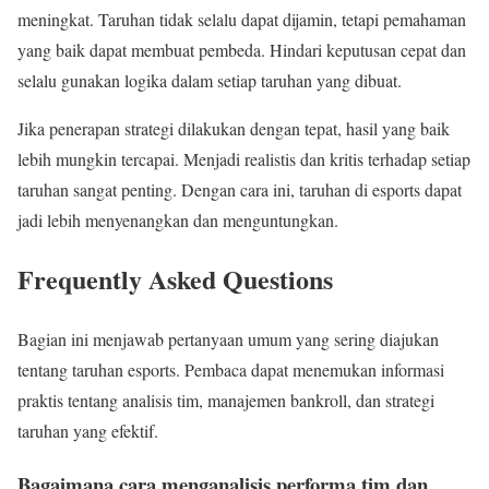
meningkat. Taruhan tidak selalu dapat dijamin, tetapi pemahaman
yang baik dapat membuat pembeda. Hindari keputusan cepat dan
selalu gunakan logika dalam setiap taruhan yang dibuat.
Jika penerapan strategi dilakukan dengan tepat, hasil yang baik
lebih mungkin tercapai. Menjadi realistis dan kritis terhadap setiap
taruhan sangat penting. Dengan cara ini, taruhan di esports dapat
jadi lebih menyenangkan dan menguntungkan.
Frequently Asked Questions
Bagian ini menjawab pertanyaan umum yang sering diajukan
tentang taruhan esports. Pembaca dapat menemukan informasi
praktis tentang analisis tim, manajemen bankroll, dan strategi
taruhan yang efektif.
Bagaimana cara menganalisis performa tim dan