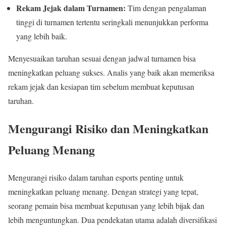
Rekam Jejak dalam Turnamen:
Tim dengan pengalaman
tinggi di turnamen tertentu seringkali menunjukkan performa
yang lebih baik.
Menyesuaikan taruhan sesuai dengan jadwal turnamen bisa
meningkatkan peluang sukses. Analis yang baik akan memeriksa
rekam jejak dan kesiapan tim sebelum membuat keputusan
taruhan.
Mengurangi Risiko dan Meningkatkan
Peluang Menang
Mengurangi risiko dalam taruhan esports penting untuk
meningkatkan peluang menang. Dengan strategi yang tepat,
seorang pemain bisa membuat keputusan yang lebih bijak dan
lebih menguntungkan. Dua pendekatan utama adalah diversifikasi