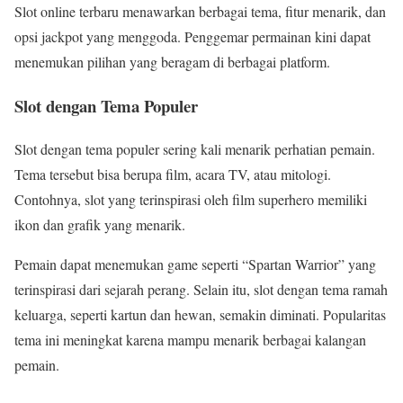
Slot online terbaru menawarkan berbagai tema, fitur menarik, dan
opsi jackpot yang menggoda. Penggemar permainan kini dapat
menemukan pilihan yang beragam di berbagai platform.
Slot dengan Tema Populer
Slot dengan tema populer sering kali menarik perhatian pemain.
Tema tersebut bisa berupa film, acara TV, atau mitologi.
Contohnya, slot yang terinspirasi oleh film superhero memiliki
ikon dan grafik yang menarik.
Pemain dapat menemukan game seperti “Spartan Warrior” yang
terinspirasi dari sejarah perang. Selain itu, slot dengan tema ramah
keluarga, seperti kartun dan hewan, semakin diminati. Popularitas
tema ini meningkat karena mampu menarik berbagai kalangan
pemain.