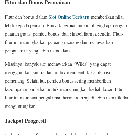
Fitur dan Bonus Permainan
Slot Online Terbaru
Fitur dan bonus dalam
memberikan nilai
lebih kepada pemain. Banyak permainan kini dilengkapi dengan
putaran gratis, pemicu bonus, dan simbol liarnya sendiri. Fitur-
fitur ini meningkatkan peluang menang dan menawarkan
pengalaman yang lebih mendalam.
Misalnya, banyak slot menawarkan “Wilds” yang dapat
menggantikan simbol lain untuk membentuk kombinasi
pemenang. Selain itu, pemicu bonus sering memberikan
kesempatan tambahan untuk memenangkan hadiah besar. Fitur-
fitur ini membuat pengalaman bermain menjadi lebih menarik dan
menguntungkan.
Jackpot Progresif