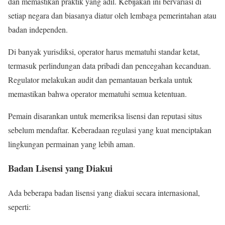
dan memastikan praktik yang adil. Kebijakan ini bervariasi di
setiap negara dan biasanya diatur oleh lembaga pemerintahan atau
badan independen.
Di banyak yurisdiksi, operator harus mematuhi standar ketat,
termasuk perlindungan data pribadi dan pencegahan kecanduan.
Regulator melakukan audit dan pemantauan berkala untuk
memastikan bahwa operator mematuhi semua ketentuan.
Pemain disarankan untuk memeriksa lisensi dan reputasi situs
sebelum mendaftar. Keberadaan regulasi yang kuat menciptakan
lingkungan permainan yang lebih aman.
Badan Lisensi yang Diakui
Ada beberapa badan lisensi yang diakui secara internasional,
seperti: