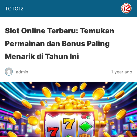
TOTO12
Slot Online Terbaru: Temukan
Permainan dan Bonus Paling
Menarik di Tahun Ini
admin
1 year ago