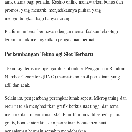
tarik utama bagi pemain. Kasino online menawarkan bonus dan
promosi yang menarik, menjadikannya pilihan yang
menguntungkan bagi banyak orang.
Platform ini terus berinovasi dengan memanfaatkan teknologi
terbaru untuk meningkatkan pengalaman bermain.
Perkembangan Teknologi Slot Terbaru
Teknologi terus mempengaruhi slot online. Penggunaan Random
Number Generators (RNG) memastikan hasil permainan yang
adil dan acak.
Selain itu, pengembang perangkat lunak seperti Microgaming dan
NetEnt telah menghadirkan grafik berkualitas tinggi dan tema
menarik dalam permainan slot. Fitur-fitur inovatif seperti putaran
gratis, bonus interaktif, dan permainan bonus membuat
pengalaman bermain semakin mendebarkan.