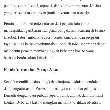
penting, seperti lisensi, reputasi, dan variasi permainan. Kasino
yang terlisensi memberikan jaminan keamanan transaksi.
Penting untuk memeriksa ulasan dari pemain lain untuk
mendapatkan gambaran mengenai pengalaman bermain di kasino
tersebut. Fitur tambahan seperti bonus sambutan dan program
loyalitas juga harus diperhitungkan. Sebuah tabel sederhana dapat
membantu pemain membandingkan beberapa kasino yang
berbeda berdasarkan kriteria ini.
Pendaftaran dan Setup Akun
Setelah memilih kasino, langkah selanjutnya adalah mendaftar
dan mengatur akun. Proses ini biasanya melibatkan pengisian
formulir dengan data pribadi seperti nama, alamat, dan informasi
kontak. Beberapa kasino mungkin meminta verifikasi identitas.