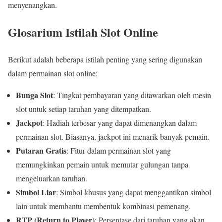
menyenangkan.
Glosarium Istilah Slot Online
Berikut adalah beberapa istilah penting yang sering digunakan
dalam permainan slot online:
Bunga Slot
: Tingkat pembayaran yang ditawarkan oleh mesin
slot untuk setiap taruhan yang ditempatkan.
Jackpot
: Hadiah terbesar yang dapat dimenangkan dalam
permainan slot. Biasanya, jackpot ini menarik banyak pemain.
Putaran Gratis
: Fitur dalam permainan slot yang
memungkinkan pemain untuk memutar gulungan tanpa
mengeluarkan taruhan.
Simbol Liar
: Simbol khusus yang dapat menggantikan simbol
lain untuk membantu membentuk kombinasi pemenang.
RTP (Return to Player)
: Persentase dari taruhan yang akan