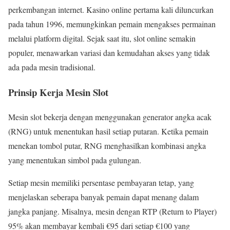
perkembangan internet. Kasino online pertama kali diluncurkan
pada tahun 1996, memungkinkan pemain mengakses permainan
melalui platform digital. Sejak saat itu, slot online semakin
populer, menawarkan variasi dan kemudahan akses yang tidak
ada pada mesin tradisional.
Prinsip Kerja Mesin Slot
Mesin slot bekerja dengan menggunakan generator angka acak
(RNG) untuk menentukan hasil setiap putaran. Ketika pemain
menekan tombol putar, RNG menghasilkan kombinasi angka
yang menentukan simbol pada gulungan.
Setiap mesin memiliki persentase pembayaran tetap, yang
menjelaskan seberapa banyak pemain dapat menang dalam
jangka panjang. Misalnya, mesin dengan RTP (Return to Player)
95% akan membayar kembali €95 dari setiap €100 yang