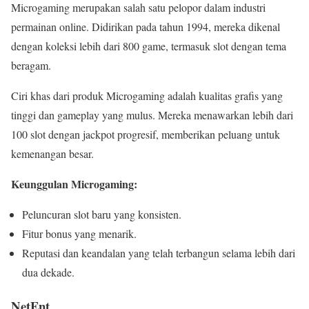
Microgaming merupakan salah satu pelopor dalam industri
permainan online. Didirikan pada tahun 1994, mereka dikenal
dengan koleksi lebih dari 800 game, termasuk slot dengan tema
beragam.
Ciri khas dari produk Microgaming adalah kualitas grafis yang
tinggi dan gameplay yang mulus. Mereka menawarkan lebih dari
100 slot dengan jackpot progresif, memberikan peluang untuk
kemenangan besar.
Keunggulan Microgaming:
Peluncuran slot baru yang konsisten.
Fitur bonus yang menarik.
Reputasi dan keandalan yang telah terbangun selama lebih dari
dua dekade.
NetEnt