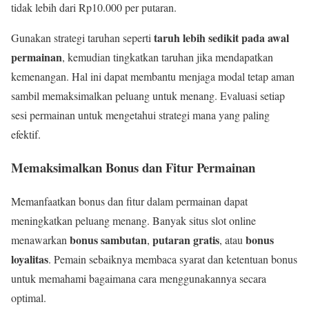
tidak lebih dari Rp10.000 per putaran.
taruh lebih sedikit pada awal
Gunakan strategi taruhan seperti
permainan
, kemudian tingkatkan taruhan jika mendapatkan
kemenangan. Hal ini dapat membantu menjaga modal tetap aman
sambil memaksimalkan peluang untuk menang. Evaluasi setiap
sesi permainan untuk mengetahui strategi mana yang paling
efektif.
Memaksimalkan Bonus dan Fitur Permainan
Memanfaatkan bonus dan fitur dalam permainan dapat
meningkatkan peluang menang. Banyak situs slot online
bonus sambutan
putaran gratis
bonus
menawarkan
,
, atau
loyalitas
. Pemain sebaiknya membaca syarat dan ketentuan bonus
untuk memahami bagaimana cara menggunakannya secara
optimal.