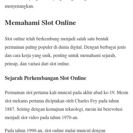
menyenangkan.
Memahami Slot Online
Slot online telah berkembang menjadi salah satu bentuk
permainan paling populer di dunia digital. Dengan berbagai jenis
dan cara kerja yang unik, penting untuk memahami sejarah,
prinsip, dan variasi dari slot online.
Sejarah Perkembangan Slot Online
Permainan slot pertama kali muncul pada akhir abad ke-19. Mesin
slot mekanis pertama diciptakan oleh Charles Fey pada tahun
1887. Seiring dengan kemajuan teknologi, mesin ini berevolusi
menjadi slot video pada tahun 1970-an.
Pada tahun 1990-an, slot online mulai muncul dengan