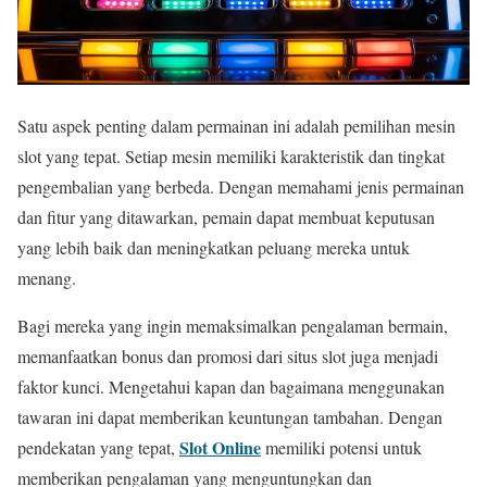
Satu aspek penting dalam permainan ini adalah pemilihan mesin
slot yang tepat. Setiap mesin memiliki karakteristik dan tingkat
pengembalian yang berbeda. Dengan memahami jenis permainan
dan fitur yang ditawarkan, pemain dapat membuat keputusan
yang lebih baik dan meningkatkan peluang mereka untuk
menang.
Bagi mereka yang ingin memaksimalkan pengalaman bermain,
memanfaatkan bonus dan promosi dari situs slot juga menjadi
faktor kunci. Mengetahui kapan dan bagaimana menggunakan
tawaran ini dapat memberikan keuntungan tambahan. Dengan
Slot Online
pendekatan yang tepat,
memiliki potensi untuk
memberikan pengalaman yang menguntungkan dan