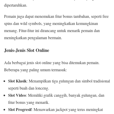
dipertaruhkan.
Pemain juga dapat menemukan fitur bonus tambahan, seperti free
spins dan wild symbols, yang meningkatkan kemungkinan
menang. Fitur-fitur ini dirancang untuk menarik pemain dan
meningkatkan pengalaman bermain.
Jenis-Jenis Slot Online
Ada berbagai jenis slot online yang bisa ditemukan pemain.
Beberapa yang paling umum termasuk:
Slot Klasik
: Menampilkan tiga gulungan dan simbol tradisional
seperti buah dan lonceng.
Slot Video
: Memiliki grafik canggih, banyak gulungan, dan
fitur bonus yang menarik.
Slot Progresif
: Menawarkan jackpot yang terus meningkat