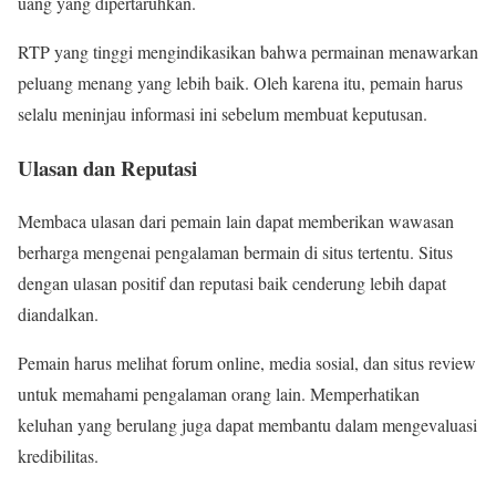
uang yang dipertaruhkan.
RTP yang tinggi mengindikasikan bahwa permainan menawarkan
peluang menang yang lebih baik. Oleh karena itu, pemain harus
selalu meninjau informasi ini sebelum membuat keputusan.
Ulasan dan Reputasi
Membaca ulasan dari pemain lain dapat memberikan wawasan
berharga mengenai pengalaman bermain di situs tertentu. Situs
dengan ulasan positif dan reputasi baik cenderung lebih dapat
diandalkan.
Pemain harus melihat forum online, media sosial, dan situs review
untuk memahami pengalaman orang lain. Memperhatikan
keluhan yang berulang juga dapat membantu dalam mengevaluasi
kredibilitas.