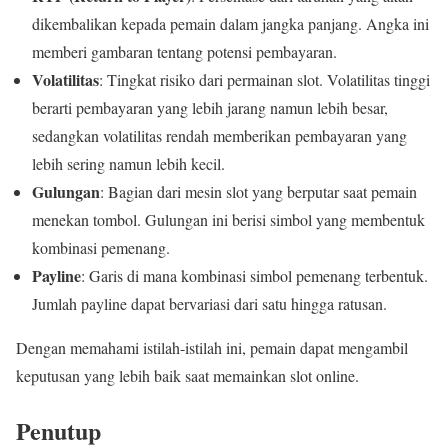
dikembalikan kepada pemain dalam jangka panjang. Angka ini
memberi gambaran tentang potensi pembayaran.
Volatilitas
: Tingkat risiko dari permainan slot. Volatilitas tinggi
berarti pembayaran yang lebih jarang namun lebih besar,
sedangkan volatilitas rendah memberikan pembayaran yang
lebih sering namun lebih kecil.
Gulungan
: Bagian dari mesin slot yang berputar saat pemain
menekan tombol. Gulungan ini berisi simbol yang membentuk
kombinasi pemenang.
Payline
: Garis di mana kombinasi simbol pemenang terbentuk.
Jumlah payline dapat bervariasi dari satu hingga ratusan.
Dengan memahami istilah-istilah ini, pemain dapat mengambil
keputusan yang lebih baik saat memainkan slot online.
Penutup