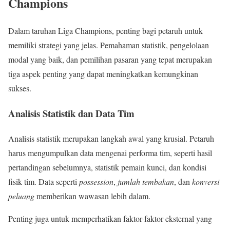
Champions
Dalam taruhan Liga Champions, penting bagi petaruh untuk
memiliki strategi yang jelas. Pemahaman statistik, pengelolaan
modal yang baik, dan pemilihan pasaran yang tepat merupakan
tiga aspek penting yang dapat meningkatkan kemungkinan
sukses.
Analisis Statistik dan Data Tim
Analisis statistik merupakan langkah awal yang krusial. Petaruh
harus mengumpulkan data mengenai performa tim, seperti hasil
pertandingan sebelumnya, statistik pemain kunci, dan kondisi
fisik tim. Data seperti
possession
,
jumlah tembakan
, dan
konversi
peluang
memberikan wawasan lebih dalam.
Penting juga untuk memperhatikan faktor-faktor eksternal yang