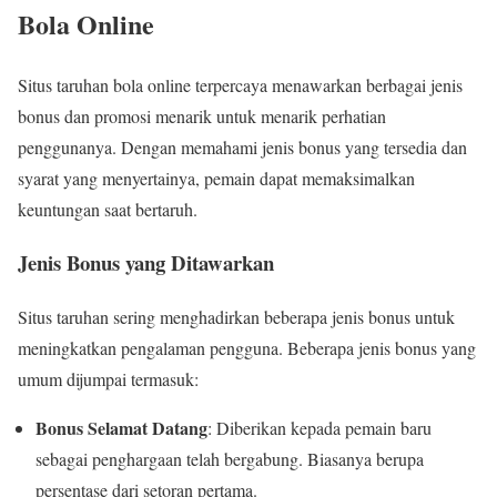
Bola Online
Situs taruhan bola online terpercaya menawarkan berbagai jenis
bonus dan promosi menarik untuk menarik perhatian
penggunanya. Dengan memahami jenis bonus yang tersedia dan
syarat yang menyertainya, pemain dapat memaksimalkan
keuntungan saat bertaruh.
Jenis Bonus yang Ditawarkan
Situs taruhan sering menghadirkan beberapa jenis bonus untuk
meningkatkan pengalaman pengguna. Beberapa jenis bonus yang
umum dijumpai termasuk:
Bonus Selamat Datang
: Diberikan kepada pemain baru
sebagai penghargaan telah bergabung. Biasanya berupa
persentase dari setoran pertama.