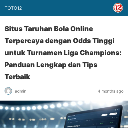
TOTO12
Situs Taruhan Bola Online
Terpercaya dengan Odds Tinggi
untuk Turnamen Liga Champions:
Panduan Lengkap dan Tips
Terbaik
admin
4 months ago