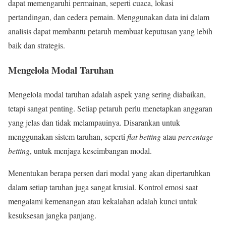
dapat memengaruhi permainan, seperti cuaca, lokasi
pertandingan, dan cedera pemain. Menggunakan data ini dalam
analisis dapat membantu petaruh membuat keputusan yang lebih
baik dan strategis.
Mengelola Modal Taruhan
Mengelola modal taruhan adalah aspek yang sering diabaikan,
tetapi sangat penting. Setiap petaruh perlu menetapkan anggaran
yang jelas dan tidak melampauinya. Disarankan untuk
menggunakan sistem taruhan, seperti
flat betting
atau
percentage
betting
, untuk menjaga keseimbangan modal.
Menentukan berapa persen dari modal yang akan dipertaruhkan
dalam setiap taruhan juga sangat krusial. Kontrol emosi saat
mengalami kemenangan atau kekalahan adalah kunci untuk
kesuksesan jangka panjang.