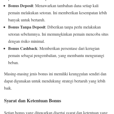
Bonus Deposit
: Menawarkan tambahan dana setiap kali
pemain melakukan setoran. Ini memberikan kesempatan lebih
banyak untuk bertaruh.
Bonus Tanpa Deposit
: Diberikan tanpa perlu melakukan
setoran sebelumnya. Ini memungkinkan pemain mencoba situs
dengan risiko minimal.
Bonus Cashback
: Memberikan persentase dari kerugian
pemain sebagai pengembalian, yang membantu mengurangi
beban.
Masing-masing jenis bonus ini memiliki keunggulan sendiri dan
dapat digunakan untuk mendukung strategi bertaruh yang lebih
baik.
Syarat dan Ketentuan Bonus
Setiap bonus yang ditawarkan disertai syarat dan ketentuan yang