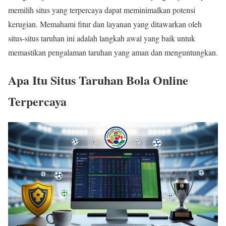
memilih situs yang terpercaya dapat meminimalkan potensi
kerugian. Memahami fitur dan layanan yang ditawarkan oleh
situs-situs taruhan ini adalah langkah awal yang baik untuk
memastikan pengalaman taruhan yang aman dan menguntungkan.
Apa Itu Situs Taruhan Bola Online
Terpercaya