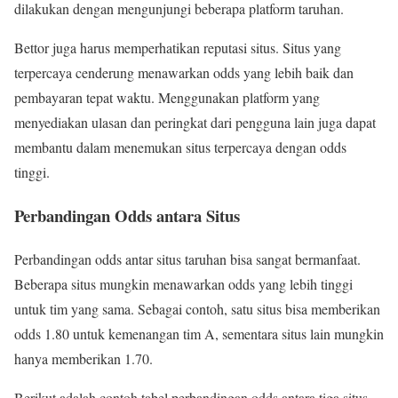
dilakukan dengan mengunjungi beberapa platform taruhan.
Bettor juga harus memperhatikan reputasi situs. Situs yang
terpercaya cenderung menawarkan odds yang lebih baik dan
pembayaran tepat waktu. Menggunakan platform yang
menyediakan ulasan dan peringkat dari pengguna lain juga dapat
membantu dalam menemukan situs terpercaya dengan odds
tinggi.
Perbandingan Odds antara Situs
Perbandingan odds antar situs taruhan bisa sangat bermanfaat.
Beberapa situs mungkin menawarkan odds yang lebih tinggi
untuk tim yang sama. Sebagai contoh, satu situs bisa memberikan
odds 1.80 untuk kemenangan tim A, sementara situs lain mungkin
hanya memberikan 1.70.
Berikut adalah contoh tabel perbandingan odds antara tiga situs