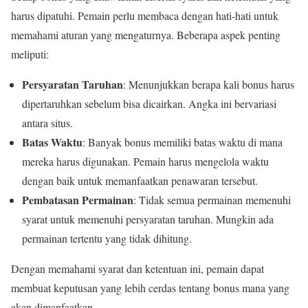
harus dipatuhi. Pemain perlu membaca dengan hati-hati untuk
memahami aturan yang mengaturnya. Beberapa aspek penting
meliputi:
Persyaratan Taruhan
: Menunjukkan berapa kali bonus harus
dipertaruhkan sebelum bisa dicairkan. Angka ini bervariasi
antara situs.
Batas Waktu
: Banyak bonus memiliki batas waktu di mana
mereka harus digunakan. Pemain harus mengelola waktu
dengan baik untuk memanfaatkan penawaran tersebut.
Pembatasan Permainan
: Tidak semua permainan memenuhi
syarat untuk memenuhi persyaratan taruhan. Mungkin ada
permainan tertentu yang tidak dihitung.
Dengan memahami syarat dan ketentuan ini, pemain dapat
membuat keputusan yang lebih cerdas tentang bonus mana yang
akan dimanfaatkan.