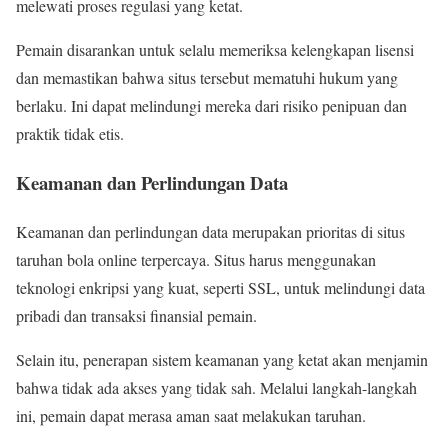
melewati proses regulasi yang ketat.
Pemain disarankan untuk selalu memeriksa kelengkapan lisensi
dan memastikan bahwa situs tersebut mematuhi hukum yang
berlaku. Ini dapat melindungi mereka dari risiko penipuan dan
praktik tidak etis.
Keamanan dan Perlindungan Data
Keamanan dan perlindungan data merupakan prioritas di situs
taruhan bola online terpercaya. Situs harus menggunakan
teknologi enkripsi yang kuat, seperti SSL, untuk melindungi data
pribadi dan transaksi finansial pemain.
Selain itu, penerapan sistem keamanan yang ketat akan menjamin
bahwa tidak ada akses yang tidak sah. Melalui langkah-langkah
ini, pemain dapat merasa aman saat melakukan taruhan.