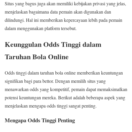
Situs yang bagus juga akan memiliki kebijakan privasi yang jelas,
menjelaskan bagaimana data pemain akan digunakan dan
dilindungi. Hal ini memberikan kepercayaan lebih pada pemain
dalam menggunakan platform tersebut.
Keunggulan Odds Tinggi dalam
Taruhan Bola Online
Odds tinggi dalam taruhan bola online memberikan keuntungan
signifikan bagi para bettor. Dengan memilih situs yang
menawarkan odds yang kompetitif, pemain dapat memaksimalkan
potensi keuntungan mereka. Berikut adalah beberapa aspek yang
menjelaskan mengapa odds tinggi sangat penting.
Mengapa Odds Tinggi Penting