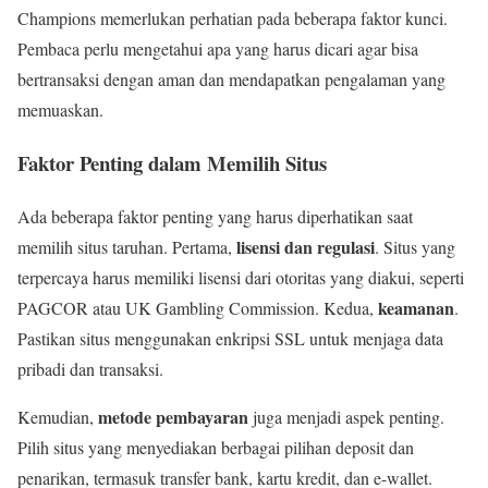
Champions memerlukan perhatian pada beberapa faktor kunci.
Pembaca perlu mengetahui apa yang harus dicari agar bisa
bertransaksi dengan aman dan mendapatkan pengalaman yang
memuaskan.
Faktor Penting dalam Memilih Situs
Ada beberapa faktor penting yang harus diperhatikan saat
lisensi dan regulasi
memilih situs taruhan. Pertama,
. Situs yang
terpercaya harus memiliki lisensi dari otoritas yang diakui, seperti
keamanan
PAGCOR atau UK Gambling Commission. Kedua,
.
Pastikan situs menggunakan enkripsi SSL untuk menjaga data
pribadi dan transaksi.
metode pembayaran
Kemudian,
juga menjadi aspek penting.
Pilih situs yang menyediakan berbagai pilihan deposit dan
penarikan, termasuk transfer bank, kartu kredit, dan e-wallet.