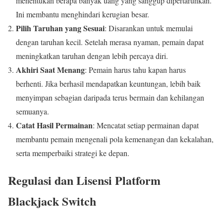
menentukan berapa banyak uang yang sanggup dipertaruhkan.
Ini membantu menghindari kerugian besar.
Pilih Taruhan yang Sesuai
: Disarankan untuk memulai
dengan taruhan kecil. Setelah merasa nyaman, pemain dapat
meningkatkan taruhan dengan lebih percaya diri.
Akhiri Saat Menang
: Pemain harus tahu kapan harus
berhenti. Jika berhasil mendapatkan keuntungan, lebih baik
menyimpan sebagian daripada terus bermain dan kehilangan
semuanya.
Catat Hasil Permainan
: Mencatat setiap permainan dapat
membantu pemain mengenali pola kemenangan dan kekalahan,
serta memperbaiki strategi ke depan.
Regulasi dan Lisensi Platform
Blackjack Switch