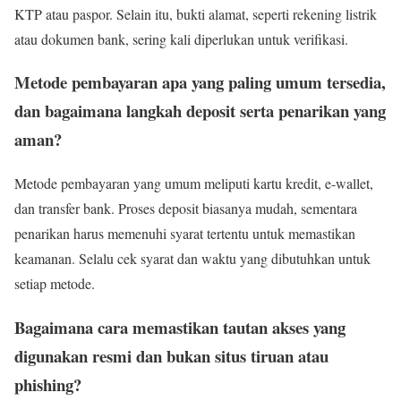
KTP atau paspor. Selain itu, bukti alamat, seperti rekening listrik
atau dokumen bank, sering kali diperlukan untuk verifikasi.
Metode pembayaran apa yang paling umum tersedia,
dan bagaimana langkah deposit serta penarikan yang
aman?
Metode pembayaran yang umum meliputi kartu kredit, e-wallet,
dan transfer bank. Proses deposit biasanya mudah, sementara
penarikan harus memenuhi syarat tertentu untuk memastikan
keamanan. Selalu cek syarat dan waktu yang dibutuhkan untuk
setiap metode.
Bagaimana cara memastikan tautan akses yang
digunakan resmi dan bukan situs tiruan atau
phishing?