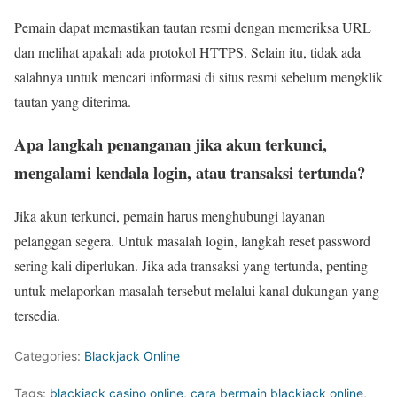
Pemain dapat memastikan tautan resmi dengan memeriksa URL
dan melihat apakah ada protokol HTTPS. Selain itu, tidak ada
salahnya untuk mencari informasi di situs resmi sebelum mengklik
tautan yang diterima.
Apa langkah penanganan jika akun terkunci,
mengalami kendala login, atau transaksi tertunda?
Jika akun terkunci, pemain harus menghubungi layanan
pelanggan segera. Untuk masalah login, langkah reset password
sering kali diperlukan. Jika ada transaksi yang tertunda, penting
untuk melaporkan masalah tersebut melalui kanal dukungan yang
tersedia.
Categories:
Blackjack Online
Tags:
blackjack casino online
,
cara bermain blackjack online
,