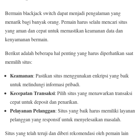
Bermain blackjack switch dapat menjadi pengalaman yang
menarik bagi banyak orang. Pemain harus selalu mencari situs
yang aman dan cepat untuk memastikan keamanan data dan
kenyamanan bermain.
Berikut adalah beberapa hal penting yang harus diperhatikan saat
memilih situs:
Keamanan
: Pastikan situs menggunakan enkripsi yang baik
untuk melindungi informasi pribadi.
Kecepatan Transaksi
: Pilih situs yang menawarkan transaksi
cepat untuk deposit dan penarikan.
Pelayanan Pelanggan
: Situs yang baik harus memiliki layanan
pelanggan yang responsif untuk menyelesaikan masalah.
Situs yang telah teruji dan diberi rekomendasi oleh pemain lain