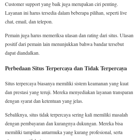
Customer support yang baik juga merupakan ciri penting.
Layanan ini harus tersedia dalam beberapa pilihan, seperti live
chat, email, dan telepon.
Pemain juga harus memeriksa ulasan dan rating dari situs. Ulasan
positif dari pemain lain menunjukkan bahwa bandar tersebut
dapat diandalkan.
Perbedaan Situs Terpercaya dan Tidak Terpercaya
Situs terpercaya biasanya memiliki sistem keamanan yang kuat
dan prestasi yang teruji. Mereka menyediakan layanan transparan
dengan syarat dan ketentuan yang jelas.
Sebaliknya, situs tidak terpercaya sering kali memiliki masalah
dengan pembayaran dan kurangnya dukungan. Mereka bisa
memiliki tampilan antarmuka yang kurang profesional, serta