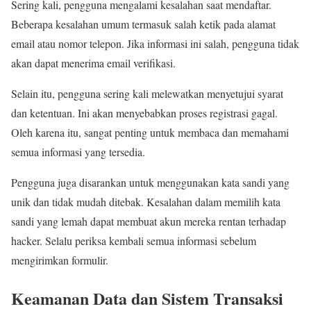
Sering kali, pengguna mengalami kesalahan saat mendaftar.
Beberapa kesalahan umum termasuk salah ketik pada alamat
email atau nomor telepon. Jika informasi ini salah, pengguna tidak
akan dapat menerima email verifikasi.
Selain itu, pengguna sering kali melewatkan menyetujui syarat
dan ketentuan. Ini akan menyebabkan proses registrasi gagal.
Oleh karena itu, sangat penting untuk membaca dan memahami
semua informasi yang tersedia.
Pengguna juga disarankan untuk menggunakan kata sandi yang
unik dan tidak mudah ditebak. Kesalahan dalam memilih kata
sandi yang lemah dapat membuat akun mereka rentan terhadap
hacker. Selalu periksa kembali semua informasi sebelum
mengirimkan formulir.
Keamanan Data dan Sistem Transaksi