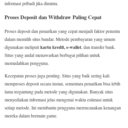
informasi pribadi jika diminta.
Proses Deposit dan Withdraw Paling Cepat
Proses deposit dan penarikan yang cepat menjadi faktor penentu
dalam memilih situs bandar. Metode pembayaran yang umum
kartu kredit, e-wallet
digunakan meliputi
, dan transfer bank.
Situs yang andal menawarkan berbagai pilihan untuk
memudahkan pengguna.
Kecepatan proses juga penting. Situs yang baik sering kali
memproses deposit secara instan, sementara penarikan bisa lebih
lama tergantung pada metode yang digunakan. Banyak situs
menyediakan informasi jelas mengenai waktu estimasi untuk
setiap metode. Ini membantu pengguna merencanakan keuangan
mereka dalam bermain game.