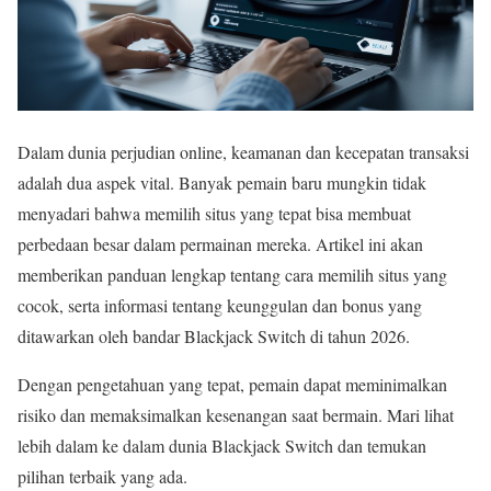
Dalam dunia perjudian online, keamanan dan kecepatan transaksi
adalah dua aspek vital. Banyak pemain baru mungkin tidak
menyadari bahwa memilih situs yang tepat bisa membuat
perbedaan besar dalam permainan mereka. Artikel ini akan
memberikan panduan lengkap tentang cara memilih situs yang
cocok, serta informasi tentang keunggulan dan bonus yang
ditawarkan oleh bandar Blackjack Switch di tahun 2026.
Dengan pengetahuan yang tepat, pemain dapat meminimalkan
risiko dan memaksimalkan kesenangan saat bermain. Mari lihat
lebih dalam ke dalam dunia Blackjack Switch dan temukan
pilihan terbaik yang ada.