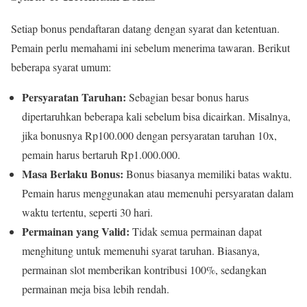
Setiap bonus pendaftaran datang dengan syarat dan ketentuan.
Pemain perlu memahami ini sebelum menerima tawaran. Berikut
beberapa syarat umum:
Persyaratan Taruhan:
Sebagian besar bonus harus
dipertaruhkan beberapa kali sebelum bisa dicairkan. Misalnya,
jika bonusnya Rp100.000 dengan persyaratan taruhan 10x,
pemain harus bertaruh Rp1.000.000.
Masa Berlaku Bonus:
Bonus biasanya memiliki batas waktu.
Pemain harus menggunakan atau memenuhi persyaratan dalam
waktu tertentu, seperti 30 hari.
Permainan yang Valid:
Tidak semua permainan dapat
menghitung untuk memenuhi syarat taruhan. Biasanya,
permainan slot memberikan kontribusi 100%, sedangkan
permainan meja bisa lebih rendah.