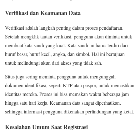
Verifikasi dan Keamanan Data
Verifikasi adalah langkah penting dalam proses pendaftaran.
Setelah mengklik tautan verifikasi, pengguna akan diminta untuk
membuat kata sandi yang kuat. Kata sandi ini harus terdiri dari
huruf besar, huruf kecil, angka, dan simbol. Hal ini bertujuan
untuk melindungi akun dari akses yang tidak sah.
Situs juga sering meminta pengguna untuk mengunggah
dokumen identifikasi, seperti KTP atau paspor, untuk memastikan
identitas mereka. Proses ini bisa memakan waktu beberapa jam
hingga satu hari kerja. Keamanan data sangat diperhatikan,
sehingga informasi pengguna dikenakan perlindungan yang ketat.
Kesalahan Umum Saat Registrasi