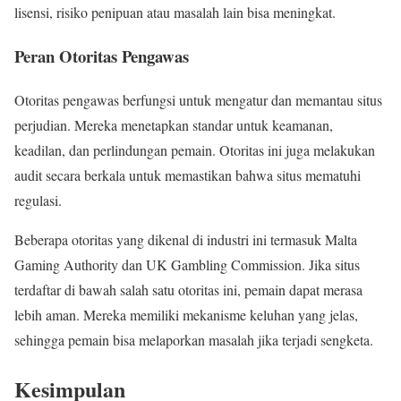
lisensi, risiko penipuan atau masalah lain bisa meningkat.
Peran Otoritas Pengawas
Otoritas pengawas berfungsi untuk mengatur dan memantau situs
perjudian. Mereka menetapkan standar untuk keamanan,
keadilan, dan perlindungan pemain. Otoritas ini juga melakukan
audit secara berkala untuk memastikan bahwa situs mematuhi
regulasi.
Beberapa otoritas yang dikenal di industri ini termasuk Malta
Gaming Authority dan UK Gambling Commission. Jika situs
terdaftar di bawah salah satu otoritas ini, pemain dapat merasa
lebih aman. Mereka memiliki mekanisme keluhan yang jelas,
sehingga pemain bisa melaporkan masalah jika terjadi sengketa.
Kesimpulan