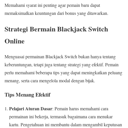
Memahami syarat ini penting agar pemain baru dapat
memaksimalkan keuntungan dari bonus yang ditawarkan.
Strategi Bermain Blackjack Switch
Online
Menguasai permainan Blackjack Switch bukan hanya tentang
keberuntungan, tetapi juga tentang strategi yang efektif. Pemain
perlu memahami beberapa tips yang dapat meningkatkan peluang
menang, serta cara mengelola modal dengan bijak.
Tips Menang Efektif
Pelajari Aturan Dasar
: Pemain harus memahami cara
permainan ini bekerja, termasuk bagaimana cara menukar
kartu. Pengetahuan ini membantu dalam mengambil keputusan