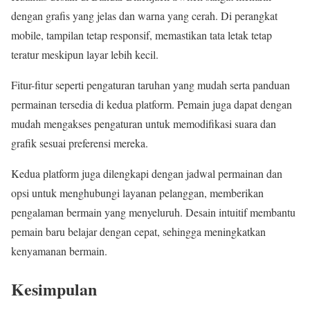
dengan grafis yang jelas dan warna yang cerah. Di perangkat
mobile, tampilan tetap responsif, memastikan tata letak tetap
teratur meskipun layar lebih kecil.
Fitur-fitur seperti pengaturan taruhan yang mudah serta panduan
permainan tersedia di kedua platform. Pemain juga dapat dengan
mudah mengakses pengaturan untuk memodifikasi suara dan
grafik sesuai preferensi mereka.
Kedua platform juga dilengkapi dengan jadwal permainan dan
opsi untuk menghubungi layanan pelanggan, memberikan
pengalaman bermain yang menyeluruh. Desain intuitif membantu
pemain baru belajar dengan cepat, sehingga meningkatkan
kenyamanan bermain.
Kesimpulan