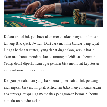
Dalam artikel ini, pembaca akan menemukan banyak informasi
tentang Blackjack Switch. Dari cara memilih bandar yang tepat
hingga berbagai strategi yang dapat digunakan, semua hal ini
akan membantu mendapatkan keuntungan lebih saat bermain.
Setiap detail diperhatikan agar pemain bisa membuat keputusan
yang informatif dan cerdas.
Dengan pemahaman yang baik tentang permainan ini, peluang
menangkan bisa meningkat. Artikel ini tidak hanya menawarkan
tips strategi, tetapi juga membahas pengalaman bermain, bonus,
dan ulasan bandar terkini.