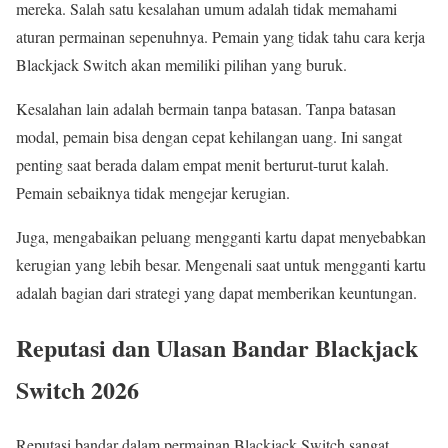
mereka. Salah satu kesalahan umum adalah tidak memahami
aturan permainan sepenuhnya. Pemain yang tidak tahu cara kerja
Blackjack Switch akan memiliki pilihan yang buruk.
Kesalahan lain adalah bermain tanpa batasan. Tanpa batasan
modal, pemain bisa dengan cepat kehilangan uang. Ini sangat
penting saat berada dalam empat menit berturut-turut kalah.
Pemain sebaiknya tidak mengejar kerugian.
Juga, mengabaikan peluang mengganti kartu dapat menyebabkan
kerugian yang lebih besar. Mengenali saat untuk mengganti kartu
adalah bagian dari strategi yang dapat memberikan keuntungan.
Reputasi dan Ulasan Bandar Blackjack
Switch 2026
Reputasi bandar dalam permainan Blackjack Switch sangat