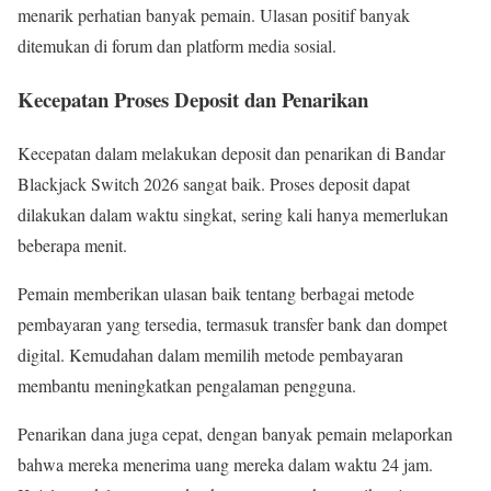
menarik perhatian banyak pemain. Ulasan positif banyak
ditemukan di forum dan platform media sosial.
Kecepatan Proses Deposit dan Penarikan
Kecepatan dalam melakukan deposit dan penarikan di Bandar
Blackjack Switch 2026 sangat baik. Proses deposit dapat
dilakukan dalam waktu singkat, sering kali hanya memerlukan
beberapa menit.
Pemain memberikan ulasan baik tentang berbagai metode
pembayaran yang tersedia, termasuk transfer bank dan dompet
digital. Kemudahan dalam memilih metode pembayaran
membantu meningkatkan pengalaman pengguna.
Penarikan dana juga cepat, dengan banyak pemain melaporkan
bahwa mereka menerima uang mereka dalam waktu 24 jam.