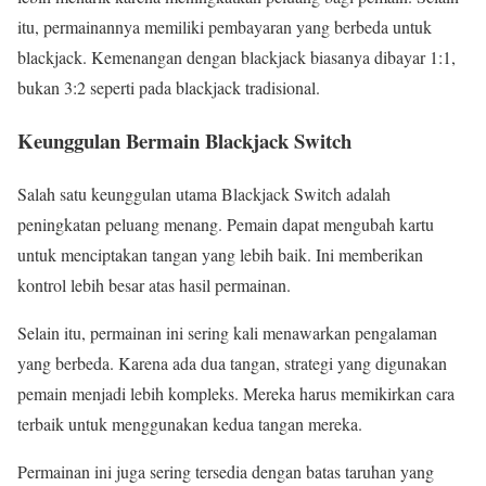
itu, permainannya memiliki pembayaran yang berbeda untuk
blackjack. Kemenangan dengan blackjack biasanya dibayar 1:1,
bukan 3:2 seperti pada blackjack tradisional.
Keunggulan Bermain Blackjack Switch
Salah satu keunggulan utama Blackjack Switch adalah
peningkatan peluang menang. Pemain dapat mengubah kartu
untuk menciptakan tangan yang lebih baik. Ini memberikan
kontrol lebih besar atas hasil permainan.
Selain itu, permainan ini sering kali menawarkan pengalaman
yang berbeda. Karena ada dua tangan, strategi yang digunakan
pemain menjadi lebih kompleks. Mereka harus memikirkan cara
terbaik untuk menggunakan kedua tangan mereka.
Permainan ini juga sering tersedia dengan batas taruhan yang