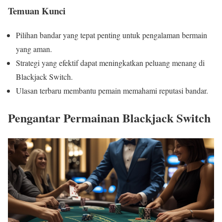
Temuan Kunci
Pilihan bandar yang tepat penting untuk pengalaman bermain
yang aman.
Strategi yang efektif dapat meningkatkan peluang menang di
Blackjack Switch.
Ulasan terbaru membantu pemain memahami reputasi bandar.
Pengantar Permainan Blackjack Switch