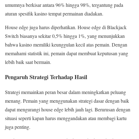
umumnya berkisar antara 96% hingga 98%, tergantung pada
aturan spesifik kasino tempat permainan diadakan.
House edge juga harus diperhatikan. House edge di Blackjack
Switch biasanya sekitar 0,5% hingga 1%, yang menunjukkan
bahwa kasino memiliki keunggulan kecil atas pemain. Dengan
memahami statistik ini, pemain dapat membuat keputusan yang
lebih baik saat bermain.
Pengaruh Strategi Terhadap Hasil
Strategi memainkan peran besar dalam meningkatkan peluang
menang. Pemain yang menggunakan strategi dasar dengan baik
dapat mengurangi house edge lebih jauh lagi. Berurusan dengan
situasi seperti kapan harus menggandakan atau membagi kartu
juga penting.