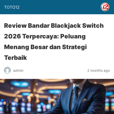
TOTO12
Review Bandar Blackjack Switch
2026 Terpercaya: Peluang
Menang Besar dan Strategi
Terbaik
admin
2 months ago