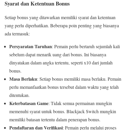
Syarat dan Ketentuan Bonus
Setiap bonus yang ditawarkan memiliki syarat dan ketentuan
yang perlu diperhatikan. Beberapa poin penting yang biasanya
ada termasuk:
Persyaratan Taruhan
: Pemain perlu bertaruh sejumlah kali
sebelum dapat menarik uang dari bonus. Ini biasanya
dinyatakan dalam angka tertentu, seperti x10 dari jumlah
bonus.
Masa Berlaku
: Setiap bonus memiliki masa berlaku. Pemain
perlu memanfaatkan bonus tersebut dalam waktu yang telah
ditentukan.
Keterbatasan Game
: Tidak semua permainan mungkin
memenuhi syarat untuk bonus. Blackjack Switch mungkin
memiliki batasan tertentu dalam penerapan bonus.
Pendaftaran dan Verifikasi
: Pemain perlu melalui proses