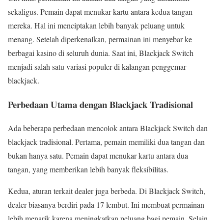
sekaligus. Pemain dapat menukar kartu antara kedua tangan
mereka. Hal ini menciptakan lebih banyak peluang untuk
menang. Setelah diperkenalkan, permainan ini menyebar ke
berbagai kasino di seluruh dunia. Saat ini, Blackjack Switch
menjadi salah satu variasi populer di kalangan penggemar
blackjack.
Perbedaan Utama dengan Blackjack Tradisional
Ada beberapa perbedaan mencolok antara Blackjack Switch dan
blackjack tradisional. Pertama, pemain memiliki dua tangan dan
bukan hanya satu. Pemain dapat menukar kartu antara dua
tangan, yang memberikan lebih banyak fleksibilitas.
Kedua, aturan terkait dealer juga berbeda. Di Blackjack Switch,
dealer biasanya berdiri pada 17 lembut. Ini membuat permainan
lebih menarik karena meningkatkan peluang bagi pemain. Selain