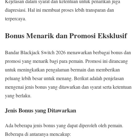
Kejelasan dalam syarat dan ketentuan untuk penarikan juga
diapresiasi. Hal ini membuat proses lebih transparan dan
terpercaya.
Bonus Menarik dan Promosi Eksklusif
Bandar Blackjack Switch 2026 menawarkan berbagai bonus dan
promosi yang menarik bagi para pemain. Promosi ini dirancang
untuk meningkatkan pengalaman bermain dan memberikan
peluang lebih besar untuk menang. Berikut adalah penjelasan
mengenai jenis bonus yang ditawarkan dan syarat serta ketentuan
yang berlaku.
Jenis Bonus yang Ditawarkan
Ada beberapa jenis bonus yang dapat diperoleh oleh pemain.
Beberapa di antaranya mencakup: