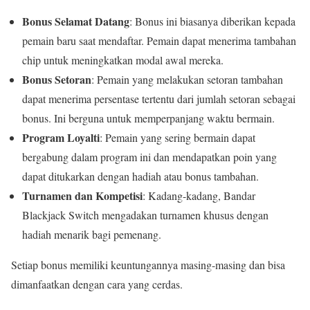
Bonus Selamat Datang
: Bonus ini biasanya diberikan kepada
pemain baru saat mendaftar. Pemain dapat menerima tambahan
chip untuk meningkatkan modal awal mereka.
Bonus Setoran
: Pemain yang melakukan setoran tambahan
dapat menerima persentase tertentu dari jumlah setoran sebagai
bonus. Ini berguna untuk memperpanjang waktu bermain.
Program Loyalti
: Pemain yang sering bermain dapat
bergabung dalam program ini dan mendapatkan poin yang
dapat ditukarkan dengan hadiah atau bonus tambahan.
Turnamen dan Kompetisi
: Kadang-kadang, Bandar
Blackjack Switch mengadakan turnamen khusus dengan
hadiah menarik bagi pemenang.
Setiap bonus memiliki keuntungannya masing-masing dan bisa
dimanfaatkan dengan cara yang cerdas.