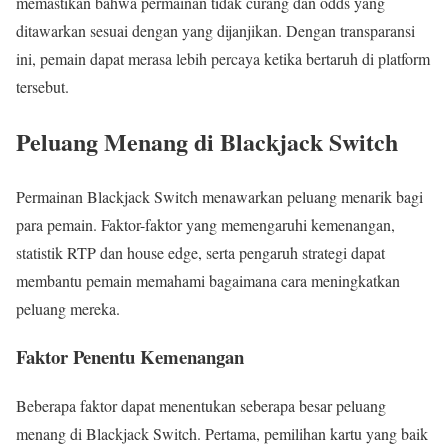
memastikan bahwa permainan tidak curang dan odds yang
ditawarkan sesuai dengan yang dijanjikan. Dengan transparansi
ini, pemain dapat merasa lebih percaya ketika bertaruh di platform
tersebut.
Peluang Menang di Blackjack Switch
Permainan Blackjack Switch menawarkan peluang menarik bagi
para pemain. Faktor-faktor yang memengaruhi kemenangan,
statistik RTP dan house edge, serta pengaruh strategi dapat
membantu pemain memahami bagaimana cara meningkatkan
peluang mereka.
Faktor Penentu Kemenangan
Beberapa faktor dapat menentukan seberapa besar peluang
menang di Blackjack Switch. Pertama, pemilihan kartu yang baik