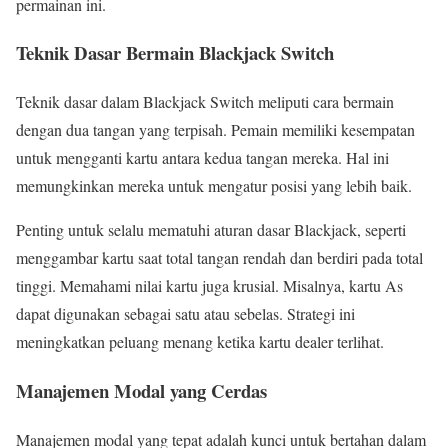
permainan ini.
Teknik Dasar Bermain Blackjack Switch
Teknik dasar dalam Blackjack Switch meliputi cara bermain
dengan dua tangan yang terpisah. Pemain memiliki kesempatan
untuk mengganti kartu antara kedua tangan mereka. Hal ini
memungkinkan mereka untuk mengatur posisi yang lebih baik.
Penting untuk selalu mematuhi aturan dasar Blackjack, seperti
menggambar kartu saat total tangan rendah dan berdiri pada total
tinggi. Memahami nilai kartu juga krusial. Misalnya, kartu As
dapat digunakan sebagai satu atau sebelas. Strategi ini
meningkatkan peluang menang ketika kartu dealer terlihat.
Manajemen Modal yang Cerdas
Manajemen modal yang tepat adalah kunci untuk bertahan dalam