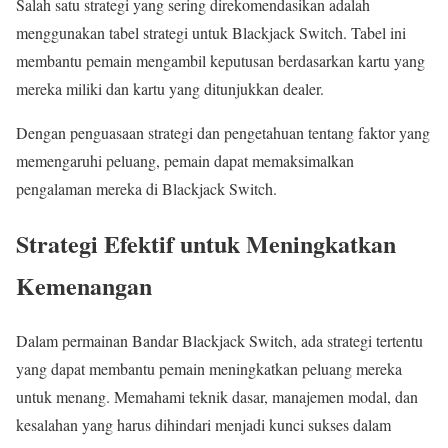
Salah satu strategi yang sering direkomendasikan adalah
menggunakan tabel strategi untuk Blackjack Switch. Tabel ini
membantu pemain mengambil keputusan berdasarkan kartu yang
mereka miliki dan kartu yang ditunjukkan dealer.
Dengan penguasaan strategi dan pengetahuan tentang faktor yang
memengaruhi peluang, pemain dapat memaksimalkan
pengalaman mereka di Blackjack Switch.
Strategi Efektif untuk Meningkatkan
Kemenangan
Dalam permainan Bandar Blackjack Switch, ada strategi tertentu
yang dapat membantu pemain meningkatkan peluang mereka
untuk menang. Memahami teknik dasar, manajemen modal, dan
kesalahan yang harus dihindari menjadi kunci sukses dalam