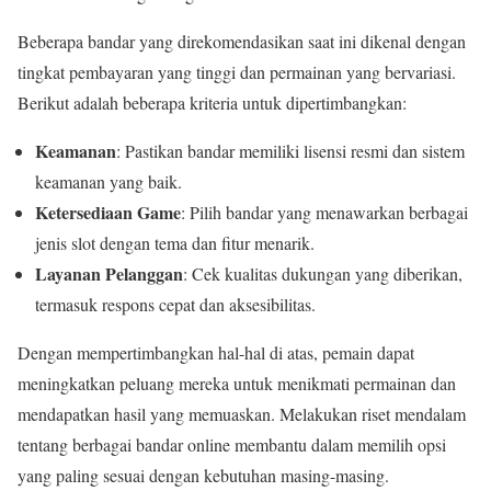
Beberapa bandar yang direkomendasikan saat ini dikenal dengan
tingkat pembayaran yang tinggi dan permainan yang bervariasi.
Berikut adalah beberapa kriteria untuk dipertimbangkan:
Keamanan
: Pastikan bandar memiliki lisensi resmi dan sistem
keamanan yang baik.
Ketersediaan Game
: Pilih bandar yang menawarkan berbagai
jenis slot dengan tema dan fitur menarik.
Layanan Pelanggan
: Cek kualitas dukungan yang diberikan,
termasuk respons cepat dan aksesibilitas.
Dengan mempertimbangkan hal-hal di atas, pemain dapat
meningkatkan peluang mereka untuk menikmati permainan dan
mendapatkan hasil yang memuaskan. Melakukan riset mendalam
tentang berbagai bandar online membantu dalam memilih opsi
yang paling sesuai dengan kebutuhan masing-masing.