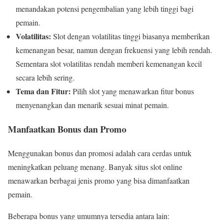
menandakan potensi pengembalian yang lebih tinggi bagi
pemain.
Volatilitas:
Slot dengan volatilitas tinggi biasanya memberikan
kemenangan besar, namun dengan frekuensi yang lebih rendah.
Sementara slot volatilitas rendah memberi kemenangan kecil
secara lebih sering.
Tema dan Fitur:
Pilih slot yang menawarkan fitur bonus
menyenangkan dan menarik sesuai minat pemain.
Manfaatkan Bonus dan Promo
Menggunakan bonus dan promosi adalah cara cerdas untuk
meningkatkan peluang menang. Banyak situs slot online
menawarkan berbagai jenis promo yang bisa dimanfaatkan
pemain.
Beberapa bonus yang umumnya tersedia antara lain: