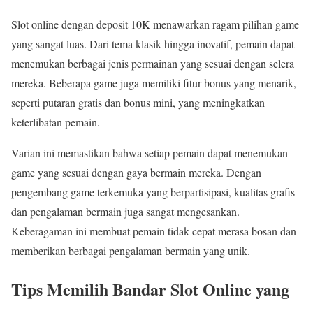
Slot online dengan deposit 10K menawarkan ragam pilihan game
yang sangat luas. Dari tema klasik hingga inovatif, pemain dapat
menemukan berbagai jenis permainan yang sesuai dengan selera
mereka. Beberapa game juga memiliki fitur bonus yang menarik,
seperti putaran gratis dan bonus mini, yang meningkatkan
keterlibatan pemain.
Varian ini memastikan bahwa setiap pemain dapat menemukan
game yang sesuai dengan gaya bermain mereka. Dengan
pengembang game terkemuka yang berpartisipasi, kualitas grafis
dan pengalaman bermain juga sangat mengesankan.
Keberagaman ini membuat pemain tidak cepat merasa bosan dan
memberikan berbagai pengalaman bermain yang unik.
Tips Memilih Bandar Slot Online yang