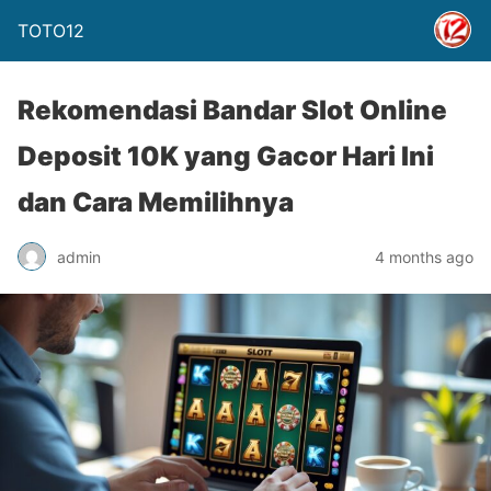
TOTO12
Rekomendasi Bandar Slot Online
Deposit 10K yang Gacor Hari Ini
dan Cara Memilihnya
admin
4 months ago