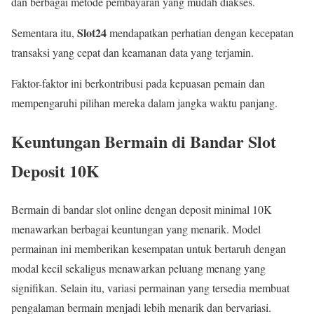
dan berbagai metode pembayaran yang mudah diakses.
Slot24
Sementara itu,
mendapatkan perhatian dengan kecepatan
transaksi yang cepat dan keamanan data yang terjamin.
Faktor-faktor ini berkontribusi pada kepuasan pemain dan
mempengaruhi pilihan mereka dalam jangka waktu panjang.
Keuntungan Bermain di Bandar Slot
Deposit 10K
Bermain di bandar slot online dengan deposit minimal 10K
menawarkan berbagai keuntungan yang menarik. Model
permainan ini memberikan kesempatan untuk bertaruh dengan
modal kecil sekaligus menawarkan peluang menang yang
signifikan. Selain itu, variasi permainan yang tersedia membuat
pengalaman bermain menjadi lebih menarik dan bervariasi.