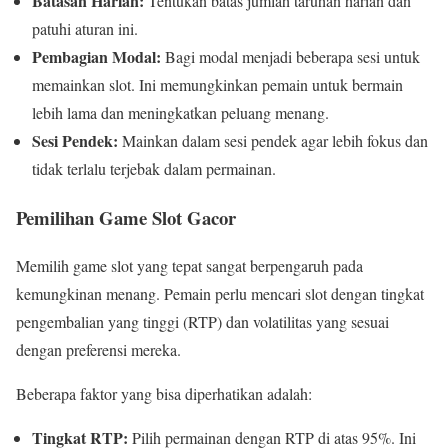
Batasan Harian:
Tentukan batas jumlah taruhan harian dan
patuhi aturan ini.
Pembagian Modal:
Bagi modal menjadi beberapa sesi untuk
memainkan slot. Ini memungkinkan pemain untuk bermain
lebih lama dan meningkatkan peluang menang.
Sesi Pendek:
Mainkan dalam sesi pendek agar lebih fokus dan
tidak terlalu terjebak dalam permainan.
Pemilihan Game Slot Gacor
Memilih game slot yang tepat sangat berpengaruh pada
kemungkinan menang. Pemain perlu mencari slot dengan tingkat
pengembalian yang tinggi (RTP) dan volatilitas yang sesuai
dengan preferensi mereka.
Beberapa faktor yang bisa diperhatikan adalah:
Tingkat RTP:
Pilih permainan dengan RTP di atas 95%. Ini