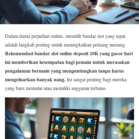
Dalam dunia perjudian online, memilih bandar slot yang tepat
adalah langkah penting untuk meningkatkan peluang menang.
Rekomendasi bandar slot online deposit 10K yang gacor hari
ini memberikan kesempatan bagi pemain untuk merasakan
pengalaman bermain yang menguntungkan tanpa harus
mengeluarkan banyak uang.
Ini sangat penting bagi mereka
yang baru memulai atau memiliki anggaran terbatas.