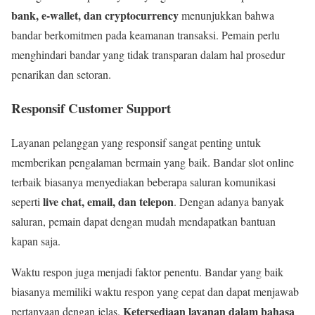
bank, e-wallet, dan cryptocurrency
menunjukkan bahwa
bandar berkomitmen pada keamanan transaksi. Pemain perlu
menghindari bandar yang tidak transparan dalam hal prosedur
penarikan dan setoran.
Responsif Customer Support
Layanan pelanggan yang responsif sangat penting untuk
memberikan pengalaman bermain yang baik. Bandar slot online
terbaik biasanya menyediakan beberapa saluran komunikasi
live chat, email, dan telepon
seperti
. Dengan adanya banyak
saluran, pemain dapat dengan mudah mendapatkan bantuan
kapan saja.
Waktu respon juga menjadi faktor penentu. Bandar yang baik
biasanya memiliki waktu respon yang cepat dan dapat menjawab
Ketersediaan layanan dalam bahasa
pertanyaan dengan jelas.