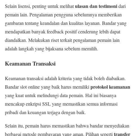
ulasan dan testimoni
Selain lisensi, penting untuk melihat
dari
pemain lain. Pengalaman pengguna sebelumnya memberikan
gambaran tentang keandalan dan kualitas layanan. Bandar yang
mendapatkan banyak feedback positif cenderung lebih dapat
diandalkan. Melakukan riset terkait pengalaman pemain lain
adalah langkah yang bijaksana sebelum memilih.
Keamanan Transaksi
Keamanan transaksi adalah kriteria yang tidak boleh diabaikan.
protokol keamanan
Bandar slot online yang baik harus memiliki
yang kuat untuk melindungi data pemain. Hal ini biasanya
mencakup enkripsi SSL yang memastikan semua informasi
pribadi dan keuangan terjaga dengan baik.
Selain itu, pemain harus memastikan bahwa bandar menyediakan
transfer
berbagai metode pembayaran yang aman. Pilihan seperti