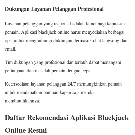
Dukungan Layanan Pelanggan Profesional
Layanan pelanggan yang responsif adalah kunci bagi kepuasan
pemain. Aplikasi blackjack online harus menyediakan berbagai
opsi untuk menghubungi dukungan, termasuk chat langsung dan
email.
Tim dukungan yang profesional dan terlatih dapat menangani
pertanyaan dan masalah pemain dengan cepat.
Ketersediaan layanan pelanggan 24/7 memungkinkan pemain
untuk mendapatkan bantuan kapan saja mereka
membutuhkannya.
Daftar Rekomendasi Aplikasi Blackjack
Online Resmi