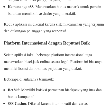
Kemenangan88
: Menawarkan bonus menarik untuk pemain
baru dan memiliki live dealer yang interaktif.
Kedua aplikasi ini dikenal karena sistem keamanan yang terjamin
dan dukungan pelanggan yang responsif.
Platform Internasional dengan Reputasi Baik
Selain aplikasi lokal, beberapa platform internasional juga
menawarkan blackjack online secara legal. Platform ini biasanya
memiliki lisensi dari otoritas perjudian yang diakui.
Beberapa di antaranya termasuk:
Bet365
: Memiliki koleksi permainan blackjack yang luas dan
bonus kompetitif.
888 Casino
: Dikenal karena fitur inovatif dan variasi