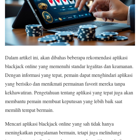
Dalam artikel ini, akan dibahas beberapa rekomendasi aplikasi
blackjack online yang memenuhi standar legalitas dan keamanan.
Dengan informasi yang tepat, pemain dapat menghindari aplikasi
yang berisiko dan menikmati permainan favorit mereka tanpa
kekhawatiran. Pengetahuan tentang aplikasi yang tepat juga akan
membantu pemain membuat keputusan yang lebih baik saat
memilih tempat bermain.
Mencari aplikasi blackjack online yang sah tidak hanya
meningkatkan pengalaman bermain, tetapi juga melindungi