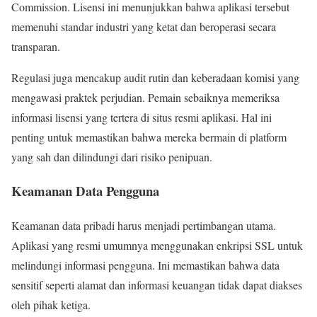
Commission. Lisensi ini menunjukkan bahwa aplikasi tersebut
memenuhi standar industri yang ketat dan beroperasi secara
transparan.
Regulasi juga mencakup audit rutin dan keberadaan komisi yang
mengawasi praktek perjudian. Pemain sebaiknya memeriksa
informasi lisensi yang tertera di situs resmi aplikasi. Hal ini
penting untuk memastikan bahwa mereka bermain di platform
yang sah dan dilindungi dari risiko penipuan.
Keamanan Data Pengguna
Keamanan data pribadi harus menjadi pertimbangan utama.
Aplikasi yang resmi umumnya menggunakan enkripsi SSL untuk
melindungi informasi pengguna. Ini memastikan bahwa data
sensitif seperti alamat dan informasi keuangan tidak dapat diakses
oleh pihak ketiga.