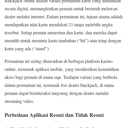
Blackjack online adalah variasi permainan kartu yang dimainkan
secara digital, memungkinkan pemain untuk bertaruh melawan
dealer melalui internet. Dalam permainan ini, tujuan utama adalah
mendapatkan nilai kartu mendekati 21 tanpa melebihi angka
tersebut. Setiap pemain menerima dua kartu, dan mereka dapat
memilih untuk meminta kartu tambahan (“hit”) atau tetap dengan
kartu yang ada (“stand”).
Permainan ini sering ditawarkan di berbagai platform kasino
online, termasuk aplikasi mobile, yang memberikan kemudahan
akses bagi pemain di mana saja. Terdapat variasi yang berbeda
dalam permainan ini, termasuk live dealer blackjack, di mana
pemain dapat berinteraksi langsung dengan dealer melalui
streaming video.
Perbedaan Aplikasi Resmi dan Tidak Resmi