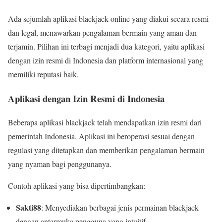
Ada sejumlah aplikasi blackjack online yang diakui secara resmi
dan legal, menawarkan pengalaman bermain yang aman dan
terjamin. Pilihan ini terbagi menjadi dua kategori, yaitu aplikasi
dengan izin resmi di Indonesia dan platform internasional yang
memiliki reputasi baik.
Aplikasi dengan Izin Resmi di Indonesia
Beberapa aplikasi blackjack telah mendapatkan izin resmi dari
pemerintah Indonesia. Aplikasi ini beroperasi sesuai dengan
regulasi yang ditetapkan dan memberikan pengalaman bermain
yang nyaman bagi penggunanya.
Contoh aplikasi yang bisa dipertimbangkan:
Sakti88
: Menyediakan berbagai jenis permainan blackjack
dengan antarmuka pengguna yang intuitif.