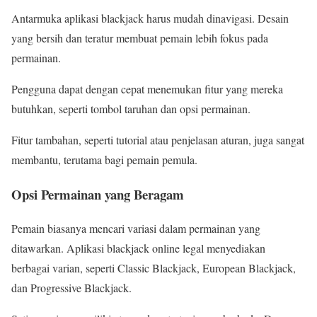
Antarmuka aplikasi blackjack harus mudah dinavigasi. Desain
yang bersih dan teratur membuat pemain lebih fokus pada
permainan.
Pengguna dapat dengan cepat menemukan fitur yang mereka
butuhkan, seperti tombol taruhan dan opsi permainan.
Fitur tambahan, seperti tutorial atau penjelasan aturan, juga sangat
membantu, terutama bagi pemain pemula.
Opsi Permainan yang Beragam
Pemain biasanya mencari variasi dalam permainan yang
ditawarkan. Aplikasi blackjack online legal menyediakan
berbagai varian, seperti Classic Blackjack, European Blackjack,
dan Progressive Blackjack.