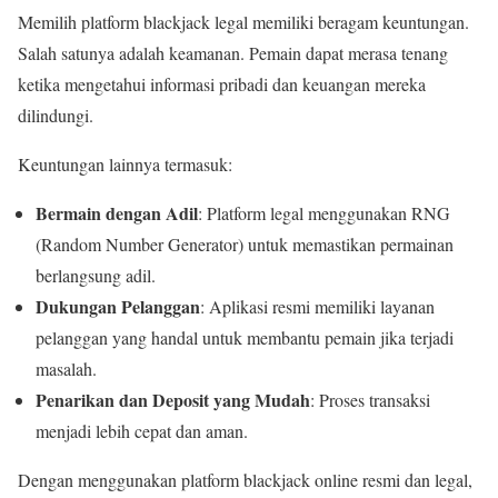
Memilih platform blackjack legal memiliki beragam keuntungan.
Salah satunya adalah keamanan. Pemain dapat merasa tenang
ketika mengetahui informasi pribadi dan keuangan mereka
dilindungi.
Keuntungan lainnya termasuk:
Bermain dengan Adil
: Platform legal menggunakan RNG
(Random Number Generator) untuk memastikan permainan
berlangsung adil.
Dukungan Pelanggan
: Aplikasi resmi memiliki layanan
pelanggan yang handal untuk membantu pemain jika terjadi
masalah.
Penarikan dan Deposit yang Mudah
: Proses transaksi
menjadi lebih cepat dan aman.
Dengan menggunakan platform blackjack online resmi dan legal,