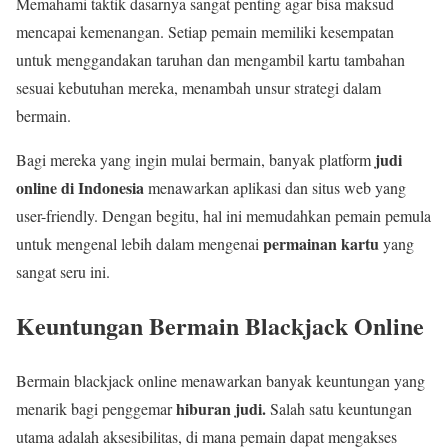
Memahami taktik dasarnya sangat penting agar bisa maksud
mencapai kemenangan. Setiap pemain memiliki kesempatan
untuk menggandakan taruhan dan mengambil kartu tambahan
sesuai kebutuhan mereka, menambah unsur strategi dalam
bermain.
judi
Bagi mereka yang ingin mulai bermain, banyak platform
online di Indonesia
menawarkan aplikasi dan situs web yang
user-friendly. Dengan begitu, hal ini memudahkan pemain pemula
permainan kartu
untuk mengenal lebih dalam mengenai
yang
sangat seru ini.
Keuntungan Bermain Blackjack Online
Bermain blackjack online menawarkan banyak keuntungan yang
hiburan judi.
menarik bagi penggemar
Salah satu keuntungan
utama adalah aksesibilitas, di mana pemain dapat mengakses