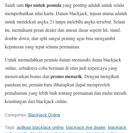
tips untuk pemula
Salah satu
yang penting adalah untuk selalu
memperhatikan nilai kartu. Dalam blackjack, tujuan utama adalah
untuk mendekati angka 21 tanpa melebihi angka tersebut. Selain
itu, memahami peran dealer dan aturan dasar seperti hit, stand,
double down, dan split sangat penting agar bisa mengambil
keputusan yang tepat selama permainan.
Untuk memudahkan pemula dalam memasuki dunia blackjack
online, sebaiknya coba bermain di situs judi terpercaya yang
promo menarik
menawarkan bonus dan
. Dengan mengikuti
panduan ini, pemain baru diharapkan dapat memperoleh
pemahaman yang lebih baik tentang permainan dan mulai meraih
keuntungan dari blackjack online.
Categories:
Blackjack Online
Tags:
aplikasi blackjack online
,
blackjack live dealer
,
blackjack