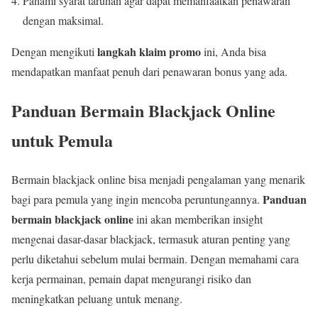
Pahami syarat taruhan agar dapat memanfaatkan penawaran
dengan maksimal.
langkah klaim promo
Dengan mengikuti
ini, Anda bisa
mendapatkan manfaat penuh dari penawaran bonus yang ada.
Panduan Bermain Blackjack Online
untuk Pemula
Bermain blackjack online bisa menjadi pengalaman yang menarik
Panduan
bagi para pemula yang ingin mencoba peruntungannya.
bermain blackjack online
ini akan memberikan insight
mengenai dasar-dasar blackjack, termasuk aturan penting yang
perlu diketahui sebelum mulai bermain. Dengan memahami cara
kerja permainan, pemain dapat mengurangi risiko dan
meningkatkan peluang untuk menang.