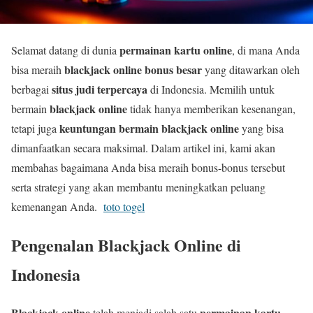
permainan kartu online
Selamat datang di dunia
, di mana Anda
blackjack online bonus besar
bisa meraih
yang ditawarkan oleh
situs judi terpercaya
berbagai
di Indonesia. Memilih untuk
blackjack online
bermain
tidak hanya memberikan kesenangan,
keuntungan bermain blackjack online
tetapi juga
yang bisa
dimanfaatkan secara maksimal. Dalam artikel ini, kami akan
membahas bagaimana Anda bisa meraih bonus-bonus tersebut
serta strategi yang akan membantu meningkatkan peluang
kemenangan Anda.
toto togel
Pengenalan Blackjack Online di
Indonesia
Blackjack online
permainan kartu
telah menjadi salah satu