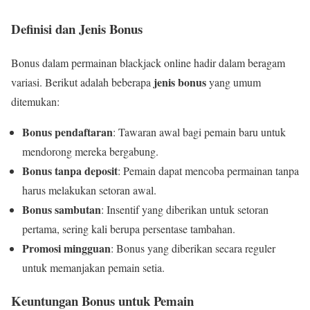
Definisi dan Jenis Bonus
Bonus dalam permainan blackjack online hadir dalam beragam
jenis bonus
variasi. Berikut adalah beberapa
yang umum
ditemukan:
Bonus pendaftaran
: Tawaran awal bagi pemain baru untuk
mendorong mereka bergabung.
Bonus tanpa deposit
: Pemain dapat mencoba permainan tanpa
harus melakukan setoran awal.
Bonus sambutan
: Insentif yang diberikan untuk setoran
pertama, sering kali berupa persentase tambahan.
Promosi mingguan
: Bonus yang diberikan secara reguler
untuk memanjakan pemain setia.
Keuntungan Bonus untuk Pemain