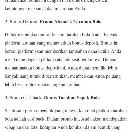
keuntungan maksimal dalam taruhan Anda.
Promo Menarik Taruhan Bola
2. Bonus Deposit:
Untuk meningkatkan saldo akun taruhan bola Anda, banyak
platform taruhan yang menawarkan bonus deposit. Bonus ini
berarti platform akan memberikan tambahan dana ketika Anda
melakukan deposit pertama atau deposit berikutnya. Dengan
memanfaatkan bonus deposit ini, Anda dapat memiliki lebih
banyak uang untuk dipertaruhkan, memberikan Anda peluang
lebih besar untuk memenangkan taruhan.
Bonus Taruhan Sepak Bola
3. Promo Cashback:
Salah satu promo menarik yang ditawarkan oleh platform taruhan
bola adalah cashback. Dalam promo ini, Anda akan mendapatkan
sebagian dari total kerugian Anda kembali dalam bentuk uang