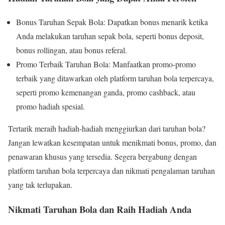
Bonus Taruhan Sepak Bola: Dapatkan bonus menarik ketika
Anda melakukan taruhan sepak bola, seperti bonus deposit,
bonus rollingan, atau bonus referal.
Promo Terbaik Taruhan Bola: Manfaatkan promo-promo
terbaik yang ditawarkan oleh platform taruhan bola terpercaya,
seperti promo kemenangan ganda, promo cashback, atau
promo hadiah spesial.
Tertarik meraih hadiah-hadiah menggiurkan dari taruhan bola?
Jangan lewatkan kesempatan untuk menikmati bonus, promo, dan
penawaran khusus yang tersedia. Segera bergabung dengan
platform taruhan bola terpercaya dan nikmati pengalaman taruhan
yang tak terlupakan.
Nikmati Taruhan Bola dan Raih Hadiah Anda