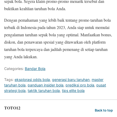
sepak bola. Segera klaim promo-promo menarik tersebut dan
buktikan keahlian taruhan bola Anda.
Dengan pemahaman yang lebih baik tentang promo taruhan bola
terbaik di Indonesia pada tahun 2023, Anda siap untuk memulai
pengalaman taruhan sepak bola yang optimal. Manfaatkan bonus,
diskon, dan penawaran spesial yang ditawarkan oleh platform
taruhan bola terpercaya dan jadilah pemenang di setiap taruhan
yang Anda lakukan.
Categories:
Bandar Bola
Tags:
eksplorasi odds bola
,
generasi baru taruhan
,
master
taruhan bola
,
panduan insider bola
,
prediksi pro bola
,
pusat
strategi bola
,
taktik taruhan bola
,
tips elite bola
TOTO12
Back to top