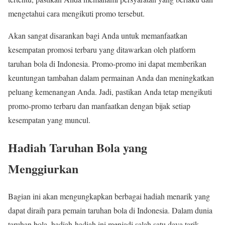
mengetahui cara mengikuti promo tersebut.
Akan sangat disarankan bagi Anda untuk memanfaatkan
kesempatan promosi terbaru yang ditawarkan oleh platform
taruhan bola di Indonesia. Promo-promo ini dapat memberikan
keuntungan tambahan dalam permainan Anda dan meningkatkan
peluang kemenangan Anda. Jadi, pastikan Anda tetap mengikuti
promo-promo terbaru dan manfaatkan dengan bijak setiap
kesempatan yang muncul.
Hadiah Taruhan Bola yang
Menggiurkan
Bagian ini akan mengungkapkan berbagai hadiah menarik yang
dapat diraih para pemain taruhan bola di Indonesia. Dalam dunia
taruhan bola, hadiah-hadiah ini menjadi salah satu daya tarik