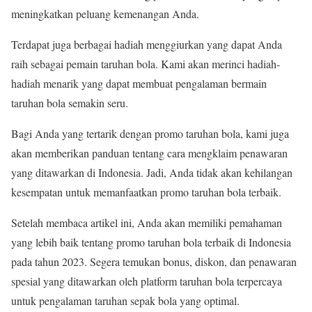
meningkatkan peluang kemenangan Anda.
Terdapat juga berbagai hadiah menggiurkan yang dapat Anda
raih sebagai pemain taruhan bola. Kami akan merinci hadiah-
hadiah menarik yang dapat membuat pengalaman bermain
taruhan bola semakin seru.
Bagi Anda yang tertarik dengan promo taruhan bola, kami juga
akan memberikan panduan tentang cara mengklaim penawaran
yang ditawarkan di Indonesia. Jadi, Anda tidak akan kehilangan
kesempatan untuk memanfaatkan promo taruhan bola terbaik.
Setelah membaca artikel ini, Anda akan memiliki pemahaman
yang lebih baik tentang promo taruhan bola terbaik di Indonesia
pada tahun 2023. Segera temukan bonus, diskon, dan penawaran
spesial yang ditawarkan oleh platform taruhan bola terpercaya
untuk pengalaman taruhan sepak bola yang optimal.