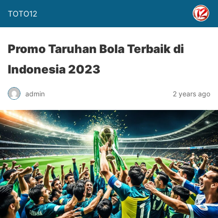
TOTO12
Promo Taruhan Bola Terbaik di
Indonesia 2023
admin
2 years ago