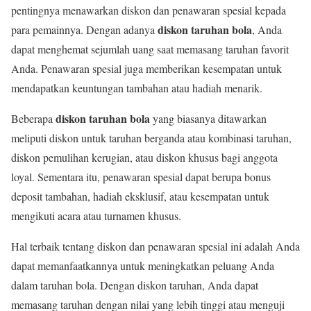
pentingnya menawarkan diskon dan penawaran spesial kepada
diskon taruhan bola
para pemainnya. Dengan adanya
, Anda
dapat menghemat sejumlah uang saat memasang taruhan favorit
Anda. Penawaran spesial juga memberikan kesempatan untuk
mendapatkan keuntungan tambahan atau hadiah menarik.
diskon taruhan bola
Beberapa
yang biasanya ditawarkan
meliputi diskon untuk taruhan berganda atau kombinasi taruhan,
diskon pemulihan kerugian, atau diskon khusus bagi anggota
loyal. Sementara itu, penawaran spesial dapat berupa bonus
deposit tambahan, hadiah eksklusif, atau kesempatan untuk
mengikuti acara atau turnamen khusus.
Hal terbaik tentang diskon dan penawaran spesial ini adalah Anda
dapat memanfaatkannya untuk meningkatkan peluang Anda
dalam taruhan bola. Dengan diskon taruhan, Anda dapat
memasang taruhan dengan nilai yang lebih tinggi atau menguji