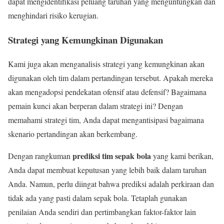
dapat mengidentifikasi peluang taruhan yang menguntungkan dan
menghindari risiko kerugian.
Strategi yang Kemungkinan Digunakan
Kami juga akan menganalisis strategi yang kemungkinan akan
digunakan oleh tim dalam pertandingan tersebut. Apakah mereka
akan mengadopsi pendekatan ofensif atau defensif? Bagaimana
pemain kunci akan berperan dalam strategi ini? Dengan
memahami strategi tim, Anda dapat mengantisipasi bagaimana
skenario pertandingan akan berkembang.
prediksi tim sepak bola
Dengan rangkuman
yang kami berikan,
Anda dapat membuat keputusan yang lebih baik dalam taruhan
Anda. Namun, perlu diingat bahwa prediksi adalah perkiraan dan
tidak ada yang pasti dalam sepak bola. Tetaplah gunakan
penilaian Anda sendiri dan pertimbangkan faktor-faktor lain