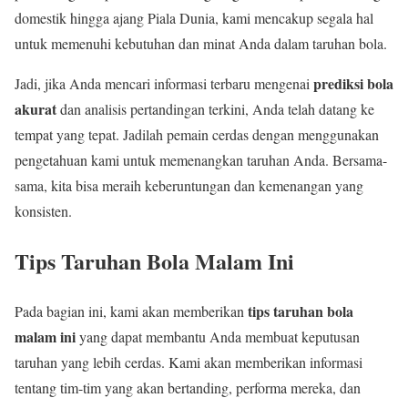
domestik hingga ajang Piala Dunia, kami mencakup segala hal
untuk memenuhi kebutuhan dan minat Anda dalam taruhan bola.
prediksi bola
Jadi, jika Anda mencari informasi terbaru mengenai
akurat
dan analisis pertandingan terkini, Anda telah datang ke
tempat yang tepat. Jadilah pemain cerdas dengan menggunakan
pengetahuan kami untuk memenangkan taruhan Anda. Bersama-
sama, kita bisa meraih keberuntungan dan kemenangan yang
konsisten.
Tips Taruhan Bola Malam Ini
tips taruhan bola
Pada bagian ini, kami akan memberikan
malam ini
yang dapat membantu Anda membuat keputusan
taruhan yang lebih cerdas. Kami akan memberikan informasi
tentang tim-tim yang akan bertanding, performa mereka, dan