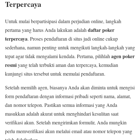
Terpercaya
Untuk mulai berpartisipasi dalam perjudian online, langkah
daftar poker
pertama yang harus Anda lakukan adalah
terpercaya
. Proses pendaftaran di situs judi online cukup
sederhana, namun penting untuk mengikuti langkah-langkah yang
agen poker
tepat agar tidak mengalami kendala. Pertama, pilihlah
resmi
yang telah terbukti aman dan terpercaya, kemudian
kunjungi situs tersebut untuk memulai pendaftaran.
Setelah memilih agen, biasanya Anda akan diminta untuk mengisi
form pendaftaran dengan informasi pribadi seperti nama, alamat,
dan nomor telepon. Pastikan semua informasi yang Anda
masukkan adalah akurat untuk menghindari kesulitan saat
verifikasi akun. Setelah mengirimkan formulir, Anda mungkin
perlu memverifikasi akun melalui email atau nomor telepon yang
telah didaftarkan.