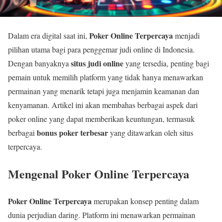
Poker Online Terpercaya
Dalam era digital saat ini,
menjadi
pilihan utama bagi para penggemar judi online di Indonesia.
situs judi online
Dengan banyaknya
yang tersedia, penting bagi
pemain untuk memilih platform yang tidak hanya menawarkan
permainan yang menarik tetapi juga menjamin keamanan dan
kenyamanan. Artikel ini akan membahas berbagai aspek dari
poker online yang dapat memberikan keuntungan, termasuk
bonus poker terbesar
berbagai
yang ditawarkan oleh situs
terpercaya.
Mengenal Poker Online Terpercaya
Poker Online Terpercaya
merupakan konsep penting dalam
dunia perjudian daring. Platform ini menawarkan permainan