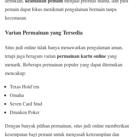
keamanan pemain
demikian,
menjadi prioritas utama, dan para
pemain dapat fokus menikmati pengalaman bermain tanpa
kecemasan.
Varian Permainan yang Tersedia
Situs judi online tidak hanya menawarkan pengalaman aman,
permainan kartu online
tetapi juga beragam varian
yang
menarik. Beberapa permainan populer yang dapat ditemukan
mencakup:
Texas Hold’em
Omaha
Seven Card Stud
Drunken Poker
Dengan banyak pilihan permainan, situs judi online memberikan
kesempatan bagi pemain untuk mengasah keterampilan dan