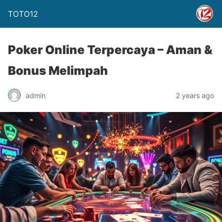
TOTO12
Poker Online Terpercaya – Aman &
Bonus Melimpah
admin
2 years ago