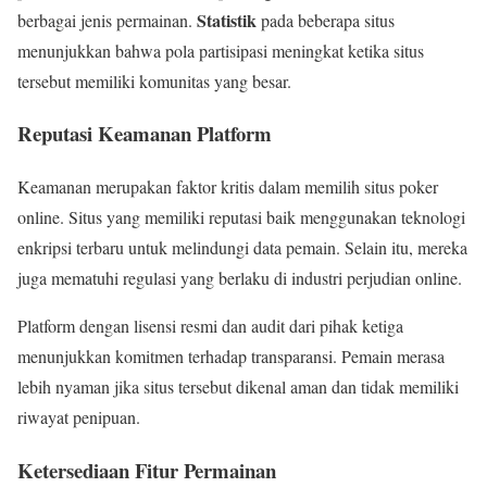
Statistik
berbagai jenis permainan.
pada beberapa situs
menunjukkan bahwa pola partisipasi meningkat ketika situs
tersebut memiliki komunitas yang besar.
Reputasi Keamanan Platform
Keamanan merupakan faktor kritis dalam memilih situs poker
online. Situs yang memiliki reputasi baik menggunakan teknologi
enkripsi terbaru untuk melindungi data pemain. Selain itu, mereka
juga mematuhi regulasi yang berlaku di industri perjudian online.
Platform dengan lisensi resmi dan audit dari pihak ketiga
menunjukkan komitmen terhadap transparansi. Pemain merasa
lebih nyaman jika situs tersebut dikenal aman dan tidak memiliki
riwayat penipuan.
Ketersediaan Fitur Permainan