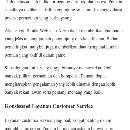
Trafik situs adalah indikator penting dari popularitasnya. Pemain
sebaiknya melihat statistik pengunjung situs untuk mengevaluasi
potensi permainan yang berlangsung.
Alat seperti SimilarWeb atau Alexa dapat memberikan gambaran
yang jelas tentang jumlah pengunjung dan keterlibatan. Badan
pemeringkat mungkin juga memberikan data mengenai jumlah
pemain yang aktif di dalam game.
Situs dengan trafik yang tinggi biasanya menawarkan lebih
banyak pilihan permainan dan kompetisi. Pemain dapat
mengharapkan pengalaman yang lebih dinamis dengan lebih
banyak rekan lawan serta peluang menang yang baik.
Konsistensi Layanan Customer Service
Layanan customer service yang baik sangat penting dalam
memilih situs poker. Pemain harus memastikan bahwa situs