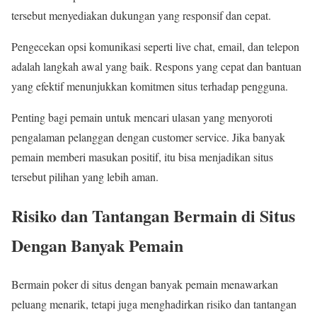
tersebut menyediakan dukungan yang responsif dan cepat.
Pengecekan opsi komunikasi seperti live chat, email, dan telepon
adalah langkah awal yang baik. Respons yang cepat dan bantuan
yang efektif menunjukkan komitmen situs terhadap pengguna.
Penting bagi pemain untuk mencari ulasan yang menyoroti
pengalaman pelanggan dengan customer service. Jika banyak
pemain memberi masukan positif, itu bisa menjadikan situs
tersebut pilihan yang lebih aman.
Risiko dan Tantangan Bermain di Situs
Dengan Banyak Pemain
Bermain poker di situs dengan banyak pemain menawarkan
peluang menarik, tetapi juga menghadirkan risiko dan tantangan