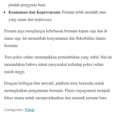
jumlah pengguna baru.
Keamanan dan Kepercayaan:
Pemain lebih memilih situs
yang aman dan terpercaya.
Pemain juga menghargai kebebasan bermain kapan saja dan di
mana saja. Ini menambah kenyamanan dan fleksibilitas dalam
bermain.
Tren poker online menunjukkan pertumbuhan yang stabil. Hal ini
menandakan bahwa minat masyarakat terhadap poker online
masih tinggi.
Dengan berbagai fitur inovatif, platform terus berusaha untuk
meningkatkan pengalaman bermain. Player engagement menjadi
fokus utama untuk mempertahankan dan menarik pemain baru.
Categories:
Poker