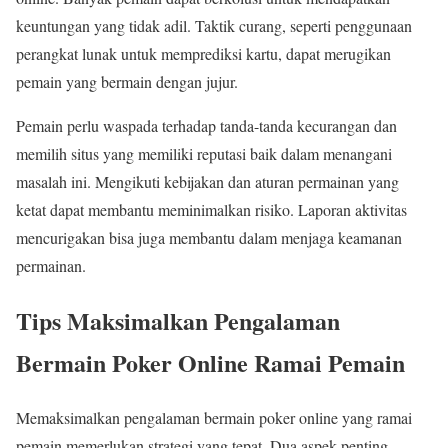
keuntungan yang tidak adil. Taktik curang, seperti penggunaan
perangkat lunak untuk memprediksi kartu, dapat merugikan
pemain yang bermain dengan jujur.
Pemain perlu waspada terhadap tanda-tanda kecurangan dan
memilih situs yang memiliki reputasi baik dalam menangani
masalah ini. Mengikuti kebijakan dan aturan permainan yang
ketat dapat membantu meminimalkan risiko. Laporan aktivitas
mencurigakan bisa juga membantu dalam menjaga keamanan
permainan.
Tips Maksimalkan Pengalaman
Bermain Poker Online Ramai Pemain
Memaksimalkan pengalaman bermain poker online yang ramai
pemain memerlukan strategi yang tepat. Dua aspek penting