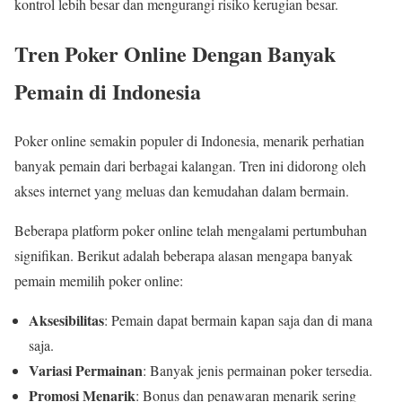
kontrol lebih besar dan mengurangi risiko kerugian besar.
Tren Poker Online Dengan Banyak
Pemain di Indonesia
Poker online semakin populer di Indonesia, menarik perhatian
banyak pemain dari berbagai kalangan. Tren ini didorong oleh
akses internet yang meluas dan kemudahan dalam bermain.
Beberapa platform poker online telah mengalami pertumbuhan
signifikan. Berikut adalah beberapa alasan mengapa banyak
pemain memilih poker online:
Aksesibilitas
: Pemain dapat bermain kapan saja dan di mana
saja.
Variasi Permainan
: Banyak jenis permainan poker tersedia.
Promosi Menarik
: Bonus dan penawaran menarik sering