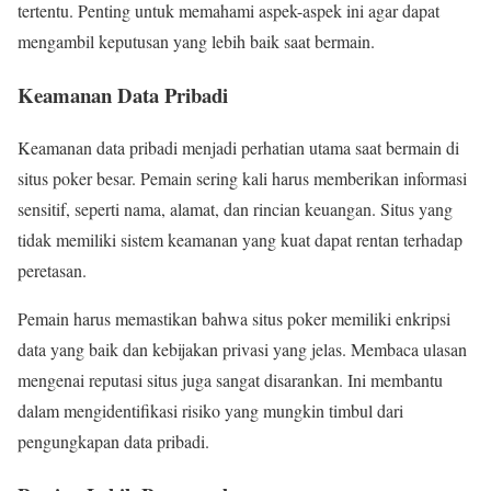
tertentu. Penting untuk memahami aspek-aspek ini agar dapat
mengambil keputusan yang lebih baik saat bermain.
Keamanan Data Pribadi
Keamanan data pribadi menjadi perhatian utama saat bermain di
situs poker besar. Pemain sering kali harus memberikan informasi
sensitif, seperti nama, alamat, dan rincian keuangan. Situs yang
tidak memiliki sistem keamanan yang kuat dapat rentan terhadap
peretasan.
Pemain harus memastikan bahwa situs poker memiliki enkripsi
data yang baik dan kebijakan privasi yang jelas. Membaca ulasan
mengenai reputasi situs juga sangat disarankan. Ini membantu
dalam mengidentifikasi risiko yang mungkin timbul dari
pengungkapan data pribadi.