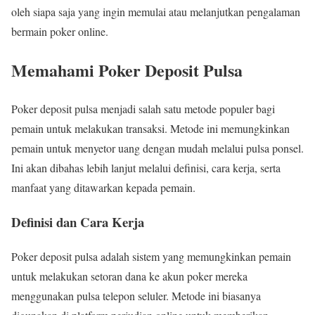
oleh siapa saja yang ingin memulai atau melanjutkan pengalaman
bermain poker online.
Memahami Poker Deposit Pulsa
Poker deposit pulsa menjadi salah satu metode populer bagi
pemain untuk melakukan transaksi. Metode ini memungkinkan
pemain untuk menyetor uang dengan mudah melalui pulsa ponsel.
Ini akan dibahas lebih lanjut melalui definisi, cara kerja, serta
manfaat yang ditawarkan kepada pemain.
Definisi dan Cara Kerja
Poker deposit pulsa adalah sistem yang memungkinkan pemain
untuk melakukan setoran dana ke akun poker mereka
menggunakan pulsa telepon seluler. Metode ini biasanya