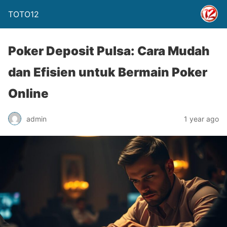
TOTO12
Poker Deposit Pulsa: Cara Mudah
dan Efisien untuk Bermain Poker
Online
admin
1 year ago