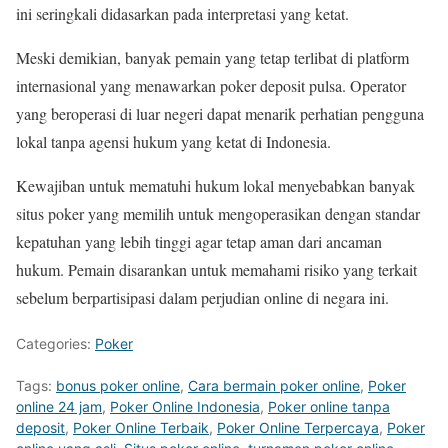
ini seringkali didasarkan pada interpretasi yang ketat.
Meski demikian, banyak pemain yang tetap terlibat di platform
internasional yang menawarkan poker deposit pulsa. Operator
yang beroperasi di luar negeri dapat menarik perhatian pengguna
lokal tanpa agensi hukum yang ketat di Indonesia.
Kewajiban untuk mematuhi hukum lokal menyebabkan banyak
situs poker yang memilih untuk mengoperasikan dengan standar
kepatuhan yang lebih tinggi agar tetap aman dari ancaman
hukum. Pemain disarankan untuk memahami risiko yang terkait
sebelum berpartisipasi dalam perjudian online di negara ini.
Categories:
Poker
Tags:
bonus poker online
,
Cara bermain poker online
,
Poker
online 24 jam
,
Poker Online Indonesia
,
Poker online tanpa
deposit
,
Poker Online Terbaik
,
Poker Online Terpercaya
,
Poker