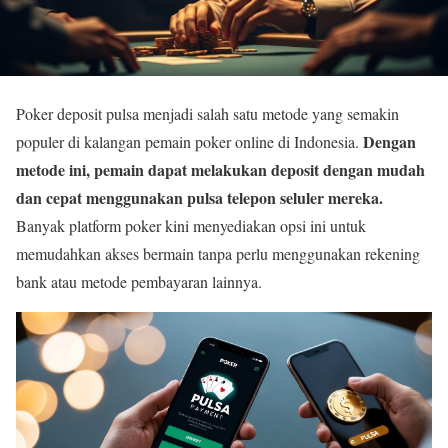
Poker deposit pulsa menjadi salah satu metode yang semakin
Dengan
populer di kalangan pemain poker online di Indonesia.
metode ini, pemain dapat melakukan deposit dengan mudah
dan cepat menggunakan pulsa telepon seluler mereka.
Banyak platform poker kini menyediakan opsi ini untuk
memudahkan akses bermain tanpa perlu menggunakan rekening
bank atau metode pembayaran lainnya.