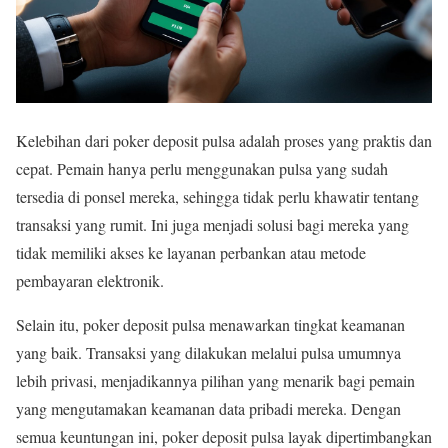
Kelebihan dari poker deposit pulsa adalah proses yang praktis dan
cepat. Pemain hanya perlu menggunakan pulsa yang sudah
tersedia di ponsel mereka, sehingga tidak perlu khawatir tentang
transaksi yang rumit. Ini juga menjadi solusi bagi mereka yang
tidak memiliki akses ke layanan perbankan atau metode
pembayaran elektronik.
Selain itu, poker deposit pulsa menawarkan tingkat keamanan
yang baik. Transaksi yang dilakukan melalui pulsa umumnya
lebih privasi, menjadikannya pilihan yang menarik bagi pemain
yang mengutamakan keamanan data pribadi mereka. Dengan
semua keuntungan ini, poker deposit pulsa layak dipertimbangkan