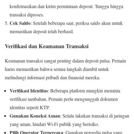
konfirmasikan dan kirim permintaan deposit. Tunggu hingga
transaksi diproses.
Cek Saldo
: Setelah beberapa saat, periksa saldo akun untuk
memastikan deposit telah berhasil.
Verifikasi dan Keamanan Transaksi
Keamanan transaksi sangat penting dalam deposit pulsa. Pemain
harus memastikan bahwa semua langkah diambil untuk
melindungi informasi pribadi dan finansial mereka.
Verifikasi Identitas
: Beberapa platform mungkin meminta
verifikasi tambahan. Pemain perlu mengunggah dokumen
identitas seperti KTP.
Gunakan Koneksi Aman
: Selalu lakukan transaksi di jaringan
yang aman, hindari Wi-Fi publik yang berisiko.
Pilih Operator Terpercaya
: Gunakan penyedia pulsa yang