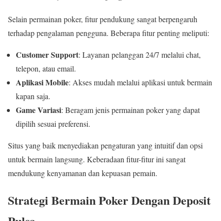
Selain permainan poker, fitur pendukung sangat berpengaruh
terhadap pengalaman pengguna. Beberapa fitur penting meliputi:
Customer Support
: Layanan pelanggan 24/7 melalui chat,
telepon, atau email.
Aplikasi Mobile
: Akses mudah melalui aplikasi untuk bermain
kapan saja.
Game Variasi
: Beragam jenis permainan poker yang dapat
dipilih sesuai preferensi.
Situs yang baik menyediakan pengaturan yang intuitif dan opsi
untuk bermain langsung. Keberadaan fitur-fitur ini sangat
mendukung kenyamanan dan kepuasan pemain.
Strategi Bermain Poker Dengan Deposit
Pulsa