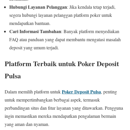
Hubungi Layanan Pelanggan
: Jika kendala tetap terjadi,
segera hubungi layanan pelanggan platform poker untuk
mendapatkan bantuan.
Cari Informasi Tambahan
: Banyak platform menyediakan
FAQ atau panduan yang dapat membantu mengatasi masalah
deposit yang umum terjadi.
Platform Terbaik untuk Poker Deposit
Pulsa
Poker Deposit Pulsa
Dalam memilih platform untuk
, penting
untuk mempertimbangkan berbagai aspek, termasuk
perbandingan situs dan fitur layanan yang ditawarkan. Pengguna
ingin memastikan mereka mendapatkan pengalaman bermain
yang aman dan nyaman.