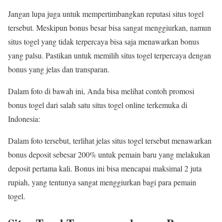
Jangan lupa juga untuk mempertimbangkan reputasi situs togel
tersebut. Meskipun bonus besar bisa sangat menggiurkan, namun
situs togel yang tidak terpercaya bisa saja menawarkan bonus
yang palsu. Pastikan untuk memilih situs togel terpercaya dengan
bonus yang jelas dan transparan.
Dalam foto di bawah ini, Anda bisa melihat contoh promosi
bonus togel dari salah satu situs togel online terkemuka di
Indonesia:
Dalam foto tersebut, terlihat jelas situs togel tersebut menawarkan
bonus deposit sebesar 200% untuk pemain baru yang melakukan
deposit pertama kali. Bonus ini bisa mencapai maksimal 2 juta
rupiah, yang tentunya sangat menggiurkan bagi para pemain
togel.