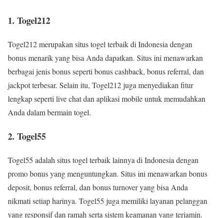
1. Togel212
Togel212 merupakan situs togel terbaik di Indonesia dengan
bonus menarik yang bisa Anda dapatkan. Situs ini menawarkan
berbagai jenis bonus seperti bonus cashback, bonus referral, dan
jackpot terbesar. Selain itu, Togel212 juga menyediakan fitur
lengkap seperti live chat dan aplikasi mobile untuk memudahkan
Anda dalam bermain togel.
2. Togel55
Togel55 adalah situs togel terbaik lainnya di Indonesia dengan
promo bonus yang menguntungkan. Situs ini menawarkan bonus
deposit, bonus referral, dan bonus turnover yang bisa Anda
nikmati setiap harinya. Togel55 juga memiliki layanan pelanggan
yang responsif dan ramah serta sistem keamanan yang terjamin.