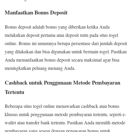
Manfaatkan Bonus Deposit
Bonus deposit adalah bonus yang diberikan ketika Anda
melakukan deposit pertama atau deposit rutin pada situs togel
online. Bonus ini umumnya berupa persentase dari jumlah deposit
yang dilakukan dan bisa digunakan untuk bermain togel. Pastikan
Anda memanfaatkan bonus deposit secara maksimal agar bisa
meningkatkan peluang menang Anda.
Cashback untuk Penggunaan Metode Pembayaran
Tertentu
Beberapa situs togel online menawarkan cashback atau bonus
khusus untuk penggunaan metode pembayaran tertentu, seperti e-
wallet atau transfer bank tertentu. Pastikan Anda memilih metode
pembayaran yang sesuai dengan penawaran bonus untuk