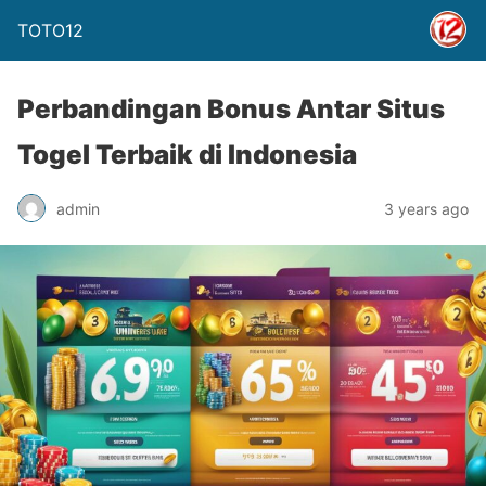
TOTO12
Perbandingan Bonus Antar Situs
Togel Terbaik di Indonesia
admin
3 years ago