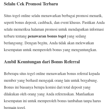
Selalu Cek Promosi Terbaru
Situs togel online selalu menawarkan berbagai promosi menarik,
seperti bonus deposit, cashback, dan event khusus. Pastikan Anda
selalu memeriksa halaman promosi untuk mendapatkan informasi
penawaran bonus togel
terbaru tentang
yang sedang
berlangsung. Dengan begitu, Anda tidak akan melewatkan
kesempatan untuk memperoleh bonus yang menguntungkan.
Ambil Keuntungan dari Bonus Referral
Beberapa situs togel online menawarkan bonus referral kepada
member yang berhasil mengajak orang lain untuk bergabung.
Bonus ini biasanya berupa komisi dari total deposit yang
dilakukan oleh orang yang Anda referensikan. Manfaatkan
kesempatan ini untuk memperoleh bonus tambahan tanpa harus
bermain togel.