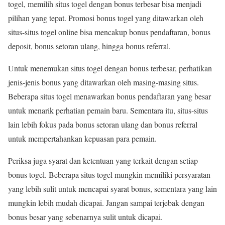
togel, memilih situs togel dengan bonus terbesar bisa menjadi
pilihan yang tepat. Promosi bonus togel yang ditawarkan oleh
situs-situs togel online bisa mencakup bonus pendaftaran, bonus
deposit, bonus setoran ulang, hingga bonus referral.
Untuk menemukan situs togel dengan bonus terbesar, perhatikan
jenis-jenis bonus yang ditawarkan oleh masing-masing situs.
Beberapa situs togel menawarkan bonus pendaftaran yang besar
untuk menarik perhatian pemain baru. Sementara itu, situs-situs
lain lebih fokus pada bonus setoran ulang dan bonus referral
untuk mempertahankan kepuasan para pemain.
Periksa juga syarat dan ketentuan yang terkait dengan setiap
bonus togel. Beberapa situs togel mungkin memiliki persyaratan
yang lebih sulit untuk mencapai syarat bonus, sementara yang lain
mungkin lebih mudah dicapai. Jangan sampai terjebak dengan
bonus besar yang sebenarnya sulit untuk dicapai.