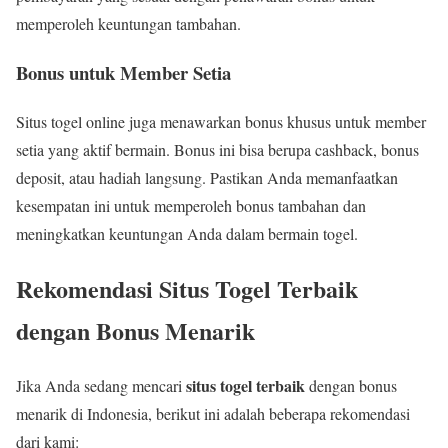
memperoleh keuntungan tambahan.
Bonus untuk Member Setia
Situs togel online juga menawarkan bonus khusus untuk member
setia yang aktif bermain. Bonus ini bisa berupa cashback, bonus
deposit, atau hadiah langsung. Pastikan Anda memanfaatkan
kesempatan ini untuk memperoleh bonus tambahan dan
meningkatkan keuntungan Anda dalam bermain togel.
Rekomendasi Situs Togel Terbaik
dengan Bonus Menarik
situs togel terbaik
Jika Anda sedang mencari
dengan bonus
menarik di Indonesia, berikut ini adalah beberapa rekomendasi
dari kami: