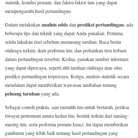
statistik, kondisi pemain, dan faktor-faktor lain yang dapat
mempengaruhi hasil pertandingan.
analisis odds
prediksi pertandingan
Dalam melakukan
dan
, ada
beberapa tips dan teknik yang dapat Anda gunakan. Pertama,
selalu lakukan riset sebelum memasang taruhan. Baca berita
olahraga terkini, ikuti performa tim, dan perhatikan tren terbaru
dalam pertandingan tersebut. Kedua, gunakan sumber informasi
yang dapat dipercaya, seperti ahli taruhan olahraga atau situs
prediksi pertandingan terpercaya. Ketiga, analisis statistik secara
mendalam dapat memberikan wawasan tambahan tentang
peluang taruhan
yang ada.
Sebagai contoh praktis, saat memilih tim untuk bertaruh, periksa
riwayat pertemuan antara kedua tim, bentuk terkini dari masing-
masing tim, serta performa pemain kunci. Ini dapat memberikan
gambaran yang lebih baik tentang hasil pertandingan yang