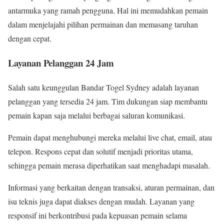
antarmuka yang ramah pengguna. Hal ini memudahkan pemain
dalam menjelajahi pilihan permainan dan memasang taruhan
dengan cepat.
Layanan Pelanggan 24 Jam
Salah satu keunggulan Bandar Togel Sydney adalah layanan
pelanggan yang tersedia 24 jam. Tim dukungan siap membantu
pemain kapan saja melalui berbagai saluran komunikasi.
Pemain dapat menghubungi mereka melalui live chat, email, atau
telepon. Respons cepat dan solutif menjadi prioritas utama,
sehingga pemain merasa diperhatikan saat menghadapi masalah.
Informasi yang berkaitan dengan transaksi, aturan permainan, dan
isu teknis juga dapat diakses dengan mudah. Layanan yang
responsif ini berkontribusi pada kepuasan pemain selama