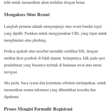
teliti untuk memastikan akun terdaftar dengan benar.
Mengakses Situs Resmi
Langkah pertama adalah mengunjungi situs resmi bandar togel
yang dipilih. Pastikan untuk menggunakan URL yang tepat untuk
menghindari situs phishing.
Periksa apakah situs tersebut memiliki sertifikat SSL dengan
melihat ikon gembok di bilah alamat. Selanjutnya, klik pada opsi
pendaftaran yang biasanya terletak di halaman awal atau menu
navigasi.
Jika perlu, baca syarat dan ketentuan sebelum melanjutkan, untuk
memastikan semua informasi yang dibutuhkan tersedia dan
dipahami.
Proses Mengisi Formulir Registrasi