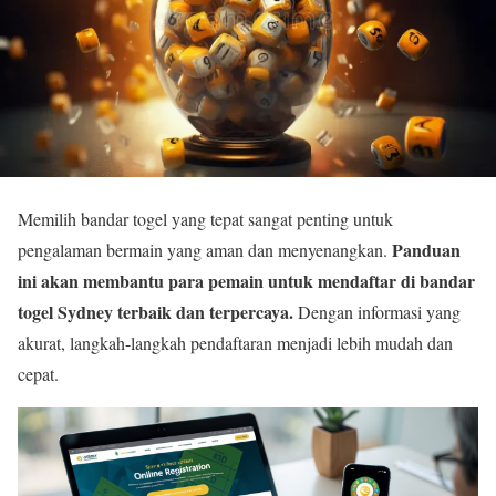
Memilih bandar togel yang tepat sangat penting untuk
Panduan
pengalaman bermain yang aman dan menyenangkan.
ini akan membantu para pemain untuk mendaftar di bandar
togel Sydney terbaik dan terpercaya.
Dengan informasi yang
akurat, langkah-langkah pendaftaran menjadi lebih mudah dan
cepat.