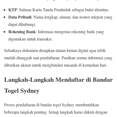
KTP
: Salinan Kartu Tanda Penduduk sebagai bukti identitas.
Data Pribadi
: Nama lengkap, alamat, dan nomor telepon yang
dapat dihubungi.
Rekening Bank
: Informasi mengenai rekening bank yang
digunakan untuk transaksi.
Sebaiknya dokumen disiapkan dalam format digital agar lebih
mudah diunggah saat pendaftaran. Pastikan semua informasi yang
diberikan akurat untuk menghindari masalah di kemudian hari.
Langkah-Langkah Mendaftar di Bandar
Togel Sydney
Proses pendaftaran di bandar togel Sydney membutuhkan
beberapa langkah penting. Setiap langkah harus diikuti dengan