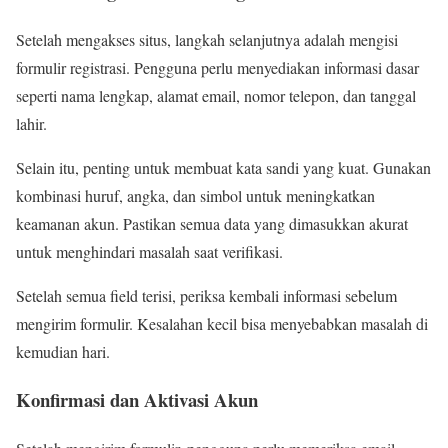
Setelah mengakses situs, langkah selanjutnya adalah mengisi
formulir registrasi. Pengguna perlu menyediakan informasi dasar
seperti nama lengkap, alamat email, nomor telepon, dan tanggal
lahir.
Selain itu, penting untuk membuat kata sandi yang kuat. Gunakan
kombinasi huruf, angka, dan simbol untuk meningkatkan
keamanan akun. Pastikan semua data yang dimasukkan akurat
untuk menghindari masalah saat verifikasi.
Setelah semua field terisi, periksa kembali informasi sebelum
mengirim formulir. Kesalahan kecil bisa menyebabkan masalah di
kemudian hari.
Konfirmasi dan Aktivasi Akun