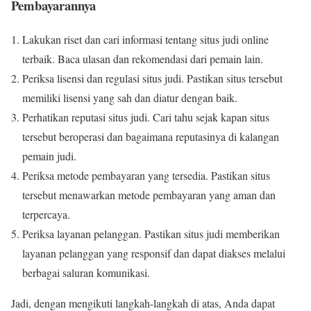
Pembayarannya
Lakukan riset dan cari informasi tentang situs judi online
terbaik. Baca ulasan dan rekomendasi dari pemain lain.
Periksa lisensi dan regulasi situs judi. Pastikan situs tersebut
memiliki lisensi yang sah dan diatur dengan baik.
Perhatikan reputasi situs judi. Cari tahu sejak kapan situs
tersebut beroperasi dan bagaimana reputasinya di kalangan
pemain judi.
Periksa metode pembayaran yang tersedia. Pastikan situs
tersebut menawarkan metode pembayaran yang aman dan
terpercaya.
Periksa layanan pelanggan. Pastikan situs judi memberikan
layanan pelanggan yang responsif dan dapat diakses melalui
berbagai saluran komunikasi.
Jadi, dengan mengikuti langkah-langkah di atas, Anda dapat