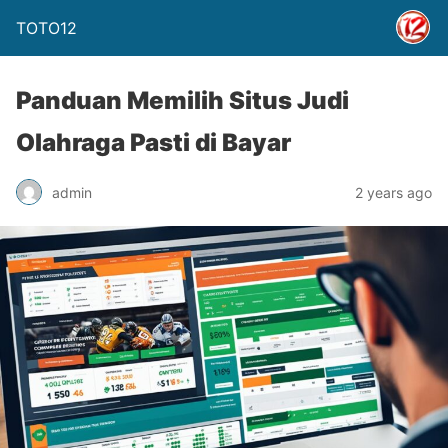
TOTO12
Panduan Memilih Situs Judi
Olahraga Pasti di Bayar
admin
2 years ago