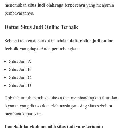
situs judi olahraga terpercaya
menemukan
yang menjamin
pembayarannya.
Daftar Situs Judi Online Terbaik
daftar situs judi online
Sebagai referensi, berikut ini adalah
terbaik
yang dapat Anda pertimbangkan:
Situs Judi A
Situs Judi B
Situs Judi C
Situs Judi D
Cobalah untuk membaca ulasan dan membandingkan fitur dan
layanan yang ditawarkan oleh masing-masing situs sebelum
membuat keputusan.
Langkah-langkah memilih situs judi yang terjamin