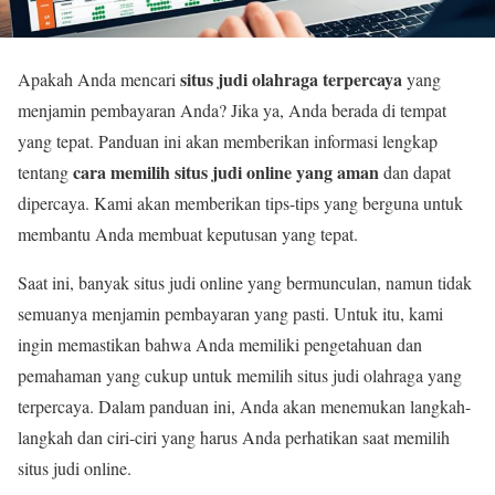
situs judi olahraga terpercaya
Apakah Anda mencari
yang
menjamin pembayaran Anda? Jika ya, Anda berada di tempat
yang tepat. Panduan ini akan memberikan informasi lengkap
cara memilih situs judi online yang aman
tentang
dan dapat
dipercaya. Kami akan memberikan tips-tips yang berguna untuk
membantu Anda membuat keputusan yang tepat.
Saat ini, banyak situs judi online yang bermunculan, namun tidak
semuanya menjamin pembayaran yang pasti. Untuk itu, kami
ingin memastikan bahwa Anda memiliki pengetahuan dan
pemahaman yang cukup untuk memilih situs judi olahraga yang
terpercaya. Dalam panduan ini, Anda akan menemukan langkah-
langkah dan ciri-ciri yang harus Anda perhatikan saat memilih
situs judi online.