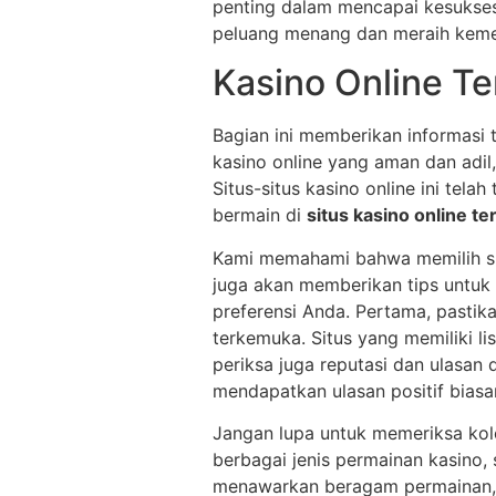
penting dalam mencapai kesukses
peluang menang dan meraih kemen
Kasino Online Te
Bagian ini memberikan informasi
kasino online yang aman dan adil
Situs-situs kasino online ini te
bermain di
situs kasino online t
Kami memahami bahwa memilih s
juga akan memberikan tips untuk
preferensi Anda. Pertama, pastika
terkemuka. Situs yang memiliki l
periksa juga reputasi dan ulasan
mendapatkan ulasan positif biasa
Jangan lupa untuk memeriksa kolek
berbagai jenis permainan kasino, 
menawarkan beragam permainan, 