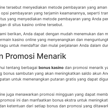
 online tersebut menyediakan metode pembayaran yang aman
psi pembayaran yang terjamin keamanannya, seperti transf
 situs yang menyediakan metode pembayaran yang Anda per
n di situs kasino online tersebut.
kami berikan, Anda dapat dengan mudah menemukan dan mem
ermain kasino online yang menyenangkan dan menguntungk
 ragu untuk mendaftar dan mulai perjalanan Anda dalam dun
n Promosi Menarik
hui tentang berbagai
bonus kasino
dan promosi menarik ya
ang bonus sambutan yang akan meningkatkan saldo akun And
mpatan untuk memenangkan putaran gratis yang dapat digun
online juga menawarkan promosi mingguan yang dapat membe
 promosi ini dan manfaatkan bonus ekstra untuk meningka
an ketentuan dari setiap bonus dan promosi yang ditawa