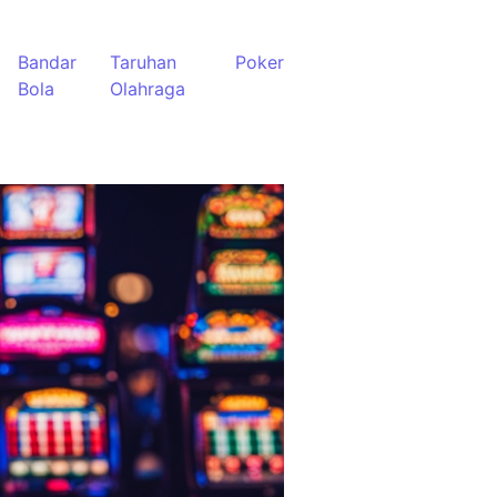
Bandar
Taruhan
Poker
Bola
Olahraga