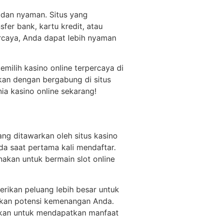
 dan nyaman. Situs yang
er bank, kartu kredit, atau
caya, Anda dapat lebih nyaman
ilih kasino online terpercaya di
an dengan bergabung di situs
ia kasino online sekarang!
ng ditawarkan oleh situs kasino
a saat pertama kali mendaftar.
akan untuk bermain slot online
rikan peluang lebih besar untuk
tkan potensi kemenangan Anda.
rkan untuk mendapatkan manfaat