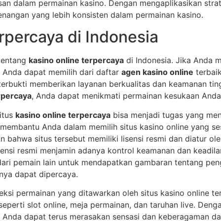
an dalam permainan kasino. Dengan mengaplikasikan strat
angan yang lebih konsisten dalam permainan kasino.
rpercaya di Indonesia
 tentang
kasino online terpercaya
di Indonesia. Jika Anda 
, Anda dapat memilih dari daftar
agen kasino online
terbai
lah terbukti memberikan layanan berkualitas dan keamanan t
erpercaya
, Anda dapat menikmati permainan kesukaan Anda
itus
kasino online terpercaya
bisa menjadi tugas yang mena
 membantu Anda dalam memilih situs kasino online yang s
n bahwa situs tersebut memiliki lisensi resmi dan diatur ole
isensi resmi menjamin adanya kontrol keamanan dan keadilan
 dari pemain lain untuk mendapatkan gambaran tentang pen
nya dapat dipercaya.
si permainan yang ditawarkan oleh situs kasino online ters
seperti slot online, meja permainan, dan taruhan live. Deng
Anda dapat terus merasakan sensasi dan keberagaman dal