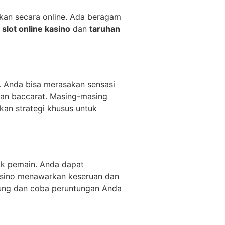
an secara online. Ada beragam
a
slot online kasino
dan
taruhan
. Anda bisa merasakan sensasi
 dan baccarat. Masing-masing
n strategi khusus untuk
ak pemain. Anda dapat
asino menawarkan keseruan dan
tung dan coba peruntungan Anda