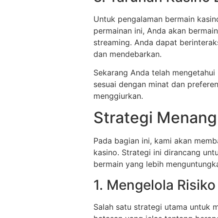
Untuk pengalaman bermain kasino
permainan ini, Anda akan bermai
streaming. Anda dapat berinterak
dan mendebarkan.
Sekarang Anda telah mengetahui
sesuai dengan minat dan prefere
menggiurkan.
Strategi Menang
Pada bagian ini, kami akan mem
kasino. Strategi ini dirancang
bermain yang lebih menguntungk
1. Mengelola Risik
Salah satu strategi utama untuk 