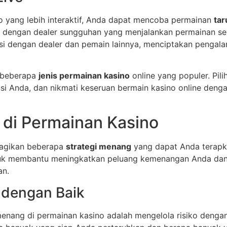
 yang lebih interaktif, Anda dapat mencoba permainan
tar
n dengan dealer sungguhan yang menjalankan permainan sec
si dengan dealer dan pemain lainnya, menciptakan pengalam
 beberapa
jenis permainan kasino
online yang populer. Pili
nsi Anda, dan nikmati keseruan bermain kasino online den
 di Permainan Kasino
bagikan beberapa
strategi menang
yang dapat Anda terapk
 untuk membantu meningkatkan peluang kemenangan Anda d
an.
o dengan Baik
menang di permainan kasino adalah mengelola risiko dengan