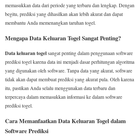
memasukkan data dari periode yang terbaru dan lengkap. Dengan
begitu, prediksi yang dihasilkan akan lebih akurat dan dapat
membantu Anda memenangkan taruhan togel.
Mengapa Data Keluaran Togel Sangat Penting?
Data keluaran togel
sangat penting dalam penggunaan software
prediksi togel karena data ini menjadi dasar perhitungan algoritma
yang digunakan oleh software. Tanpa data yang akurat, software
tidak akan dapat membuat prediksi yang akurat pula. Oleh karena
itu, pastikan Anda selalu menggunakan data terbaru dan
terpercaya dalam memasukkan informasi ke dalam software
prediksi togel.
Cara Memanfaatkan Data Keluaran Togel dalam
Software Prediksi