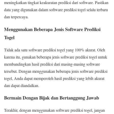
meningkatkan tingkat keakuratan prediksi dari software. Pastikan
data yang digunakan dalam software prediksi togel selalu terbaru
dan terpercaya.
Menggunakan Beberapa Jenis Software Prediksi
Togel
Tidak ada satu software prediksi togel yang 100% akurat. Oleh
karena itu, gunakan beberapa jenis software prediksi togel untuk
membandingkan hasil prediksi dari masing-masing software
tersebut. Dengan menggunakan beberapa jenis software prediksi
togel, Anda dapat memperoleh hasil prediksi yang lebih akurat
dan dapat diandalkan.
Bermain Dengan Bijak dan Bertanggung Jawab
Terakhir, dengan menggunakan software prediksi togel, jangan