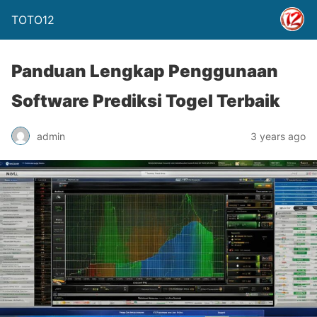
TOTO12
Panduan Lengkap Penggunaan
Software Prediksi Togel Terbaik
admin
3 years ago