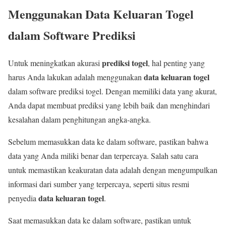
Menggunakan Data Keluaran Togel
dalam Software Prediksi
prediksi togel
Untuk meningkatkan akurasi
, hal penting yang
data keluaran togel
harus Anda lakukan adalah menggunakan
dalam software prediksi togel. Dengan memiliki data yang akurat,
Anda dapat membuat prediksi yang lebih baik dan menghindari
kesalahan dalam penghitungan angka-angka.
Sebelum memasukkan data ke dalam software, pastikan bahwa
data yang Anda miliki benar dan terpercaya. Salah satu cara
untuk memastikan keakuratan data adalah dengan mengumpulkan
informasi dari sumber yang terpercaya, seperti situs resmi
data keluaran togel
penyedia
.
Saat memasukkan data ke dalam software, pastikan untuk